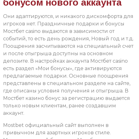
бонусом нового аккаунта
Они адаптируются, и никакого дискомфорта для
игроков нет. Праздничные подарки и бонусы
Мостбет casino выдаются в зависимости от
событий, то есть день рождения, Новый год и т.д.
Поощрения засчитываются на специальный счет
и после отыгрыша доступны на основном
депозите. В настройках аккаунта Мостбет casino
есть раздел «Мои бонусы», где активируются
предлагаемые подарки. Основные поощрения
представлены в специальном разделе на сайте,
где описаны условия получения и отыгрыша. В
Мостбет казино бонус за регистрацию выдается
только новым клиентам, ранее создавшим
аккаунт.
Mostbet официальный сайт выполнен в
привычном для азартных игроков стиле.