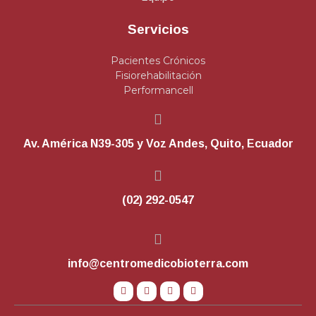
Servicios
Pacientes Crónicos
Fisiorehabilitación
Performancell
Av. América N39-305 y Voz Andes, Quito, Ecuador
(02) 292-0547
info@centromedicobioterra.com