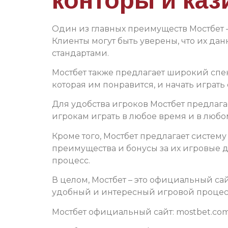
конторы и каз
Один из главных преимуществ Мостбет –
Клиенты могут быть уверены, что их да
стандартами.
Мостбет также предлагает широкий спект
которая им понравится, и начать играт
Для удобства игроков Мостбет предлага
игрокам играть в любое время и в любом 
Кроме того, Мостбет предлагает систем
преимущества и бонусы за их игровые 
процесс.
В целом, Мостбет – это официальный са
удобный и интересный игровой процесс.
Мостбет официальный сайт: mostbet.co