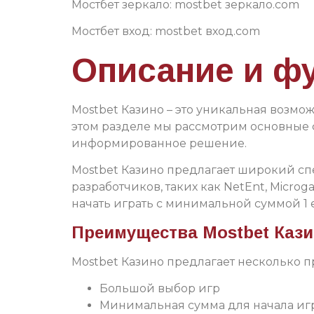
Мостбет зеркало: mostbet зеркало.com
Мостбет вход: mostbet вход.com
Описание и фу
Mostbet Казино – это уникальная возмо
этом разделе мы рассмотрим основные 
информированное решение.
Mostbet Казино предлагает широкий спе
разработчиков, таких как NetEnt, Microga
начать играть с минимальной суммой 1 
Преимущества Mostbet Каз
Mostbet Казино предлагает несколько п
Большой выбор игр
Минимальная сумма для начала игр