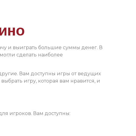
зино
ачу и выиграть большие суммы денег. В
могли сделать наиболее
 другие. Вам доступны игры от ведущих
е выбрать игру, которая вам нравится, и
ля игроков. Вам доступны: