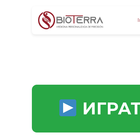
Mostbet о
I
Мостбет б
казино
ИГРА