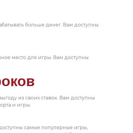
абатывать больше денег. Вам доступны:
жное место для игры. Вам доступны
роков
ыгоду из своих ставок. Вам доступны
орта и игры.
м доступны самые популярные игры,