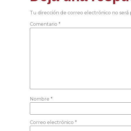
Tu dirección de correo electrónico no será 
Comentario
*
Nombre
*
Correo electrónico
*