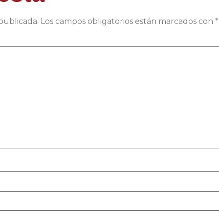
publicada.
Los campos obligatorios están marcados con
*