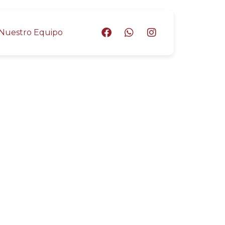
айт |
Nuestro Equipo
контора и