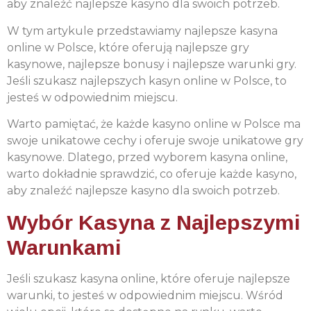
aby znaleźć najlepsze kasyno dla swoich potrzeb.
W tym artykule przedstawiamy najlepsze kasyna
online w Polsce, które oferują najlepsze gry
kasynowe, najlepsze bonusy i najlepsze warunki gry.
Jeśli szukasz najlepszych kasyn online w Polsce, to
jesteś w odpowiednim miejscu.
Warto pamiętać, że każde kasyno online w Polsce ma
swoje unikatowe cechy i oferuje swoje unikatowe gry
kasynowe. Dlatego, przed wyborem kasyna online,
warto dokładnie sprawdzić, co oferuje każde kasyno,
aby znaleźć najlepsze kasyno dla swoich potrzeb.
Wybór Kasyna z Najlepszymi
Warunkami
Jeśli szukasz kasyna online, które oferuje najlepsze
warunki, to jesteś w odpowiednim miejscu. Wśród