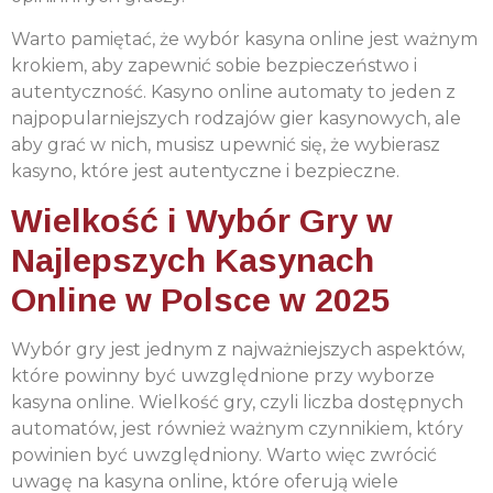
Warto pamiętać, że wybór kasyna online jest ważnym
krokiem, aby zapewnić sobie bezpieczeństwo i
autentyczność. Kasyno online automaty to jeden z
najpopularniejszych rodzajów gier kasynowych, ale
aby grać w nich, musisz upewnić się, że wybierasz
kasyno, które jest autentyczne i bezpieczne.
Wielkość i Wybór Gry w
Najlepszych Kasynach
Online w Polsce w 2025
Wybór gry jest jednym z najważniejszych aspektów,
które powinny być uwzględnione przy wyborze
kasyna online. Wielkość gry, czyli liczba dostępnych
automatów, jest również ważnym czynnikiem, który
powinien być uwzględniony. Warto więc zwrócić
uwagę na kasyna online, które oferują wiele