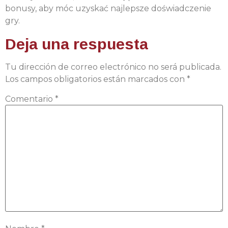
bonusy, aby móc uzyskać najlepsze doświadczenie
gry.
Deja una respuesta
Tu dirección de correo electrónico no será publicada.
Los campos obligatorios están marcados con
*
Comentario
*