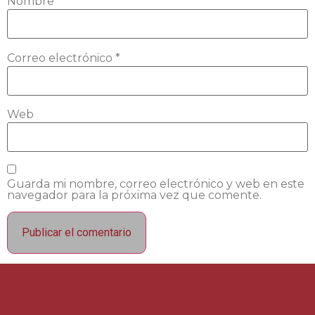
Nombre
*
Correo electrónico
*
Web
Guarda mi nombre, correo electrónico y web en este
navegador para la próxima vez que comente.