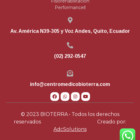
Fisiorehabilitación
Performancell
Av. América N39-305 y Voz Andes, Quito, Ecuador
(02) 292-0547
info@centromedicobioterra.com
© 2023 BIOTERRA • Todos los derechos
reservados
Creado por:
AdcSolutions