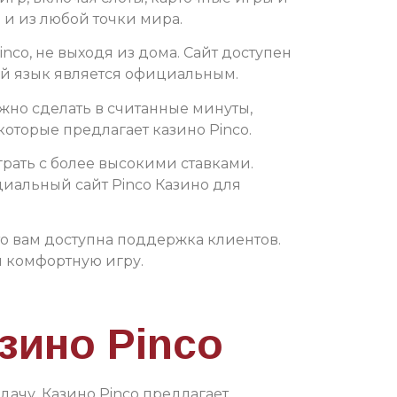
 и из любой точки мира.
nco, не выходя из дома. Сайт доступен
кий язык является официальным.
жно сделать в считанные минуты,
оторые предлагает казино Pinco.
грать с более высокими ставками.
иальный сайт Pinco Казино для
то вам доступна поддержка клиентов.
м комфортную игру.
зино Pinco
дачу. Казино Pinco предлагает