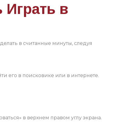
 Играть в
сделать в считанные минуты, следуя
ти его в поисковике или в интернете.
ваться» в верхнем правом углу экрана.