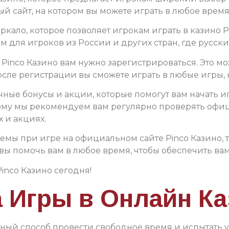
й сайт, на котором вы можете играть в любое время
ркало, которое позволяет игрокам играть в казино Pi
ым для игроков из России и других стран, где русс
Pinco Казино вам нужно зарегистрироваться. Это мо
сле регистрации вы сможете играть в любые игры, к
чные бонусы и акции, которые помогут вам начать и
тому мы рекомендуем вам регулярно проверять офиц
 и акциях.
емы при игре на официальном сайте Pinco Казино, 
ы помочь вам в любое время, чтобы обеспечить ва
inco Казино сегодня!
 Игры в Онлайн Ка
ичный способ провести свободное время и испытать у