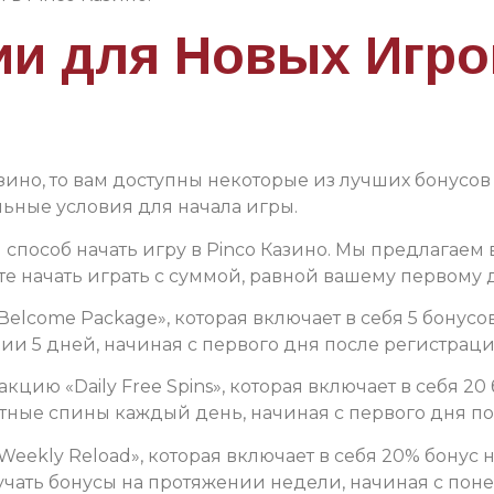
и для Новых Игрок
азино, то вам доступны некоторые из лучших бонусов
ьные условия для начала игры.
 способ начать игру в Pinco Казино. Мы предлагаем
ете начать играть с суммой, равной вашему первому 
elcome Package», которая включает в себя 5 бонусов 
ии 5 дней, начиная с первого дня после регистраци
акцию «Daily Free Spins», которая включает в себя 2
латные спины каждый день, начиная с первого дня п
eekly Reload», которая включает в себя 20% бонус 
лучать бонусы на протяжении недели, начиная с пон