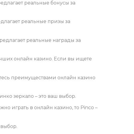
едлагает реальные бонусы за
длагает реальные призы за
редлагает реальные награды за
учших онлайн казино. Если вы ищете
адитесь преимуществами онлайн казино
инко зеркало – это ваш выбор.
но играть в онлайн казино, то Pinco –
 выбор.