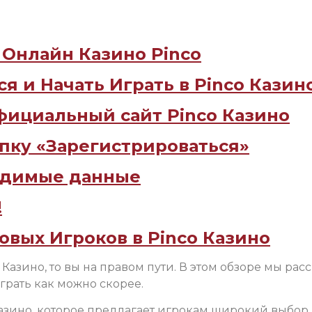
Онлайн Казино Pinco
я и Начать Играть в Pinco Казин
официальный сайт Pinco Казино
опку «Зарегистрироваться»
ходимые данные
!
овых Игроков в Pinco Казино
азино, то вы на правом пути. В этом обзоре мы рас
играть как можно скорее.
казино, которое предлагает игрокам широкий выбор 