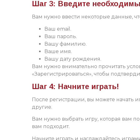
Шаг 3: Введите необходим
Вам нужно ввести некоторые данные, что
Ваш email.
Ваш пароль.
Вашу фамилию.
Ваше имя.
Вашу дату рождения.
Вам нужно внимательно прочитать усло
«Зарегистрироваться», чтобы подтверди
Шаг 4: Начните играть!
После регистрации, вы можете начать иг
другие.
Вам нужно выбрать игру, которая вам по
вам подходит.
Начните играть и наслаждайтесь играми