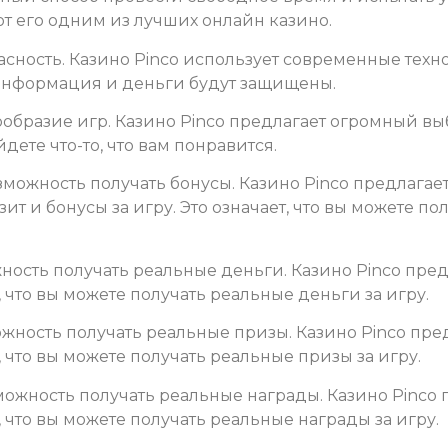
т его одним из лучших онлайн казино.
сность. Казино Pinco использует современные техн
я информация и деньги будут защищены.
бразие игр. Казино Pinco предлагает огромный выб
йдете что-то, что вам понравится.
можность получать бонусы. Казино Pinco предлагае
ит и бонусы за игру. Это означает, что вы можете 
ость получать реальные деньги. Казино Pinco пред
что вы можете получать реальные деньги за игру.
ность получать реальные призы. Казино Pinco пре
что вы можете получать реальные призы за игру.
жность получать реальные награды. Казино Pinco 
что вы можете получать реальные награды за игру.