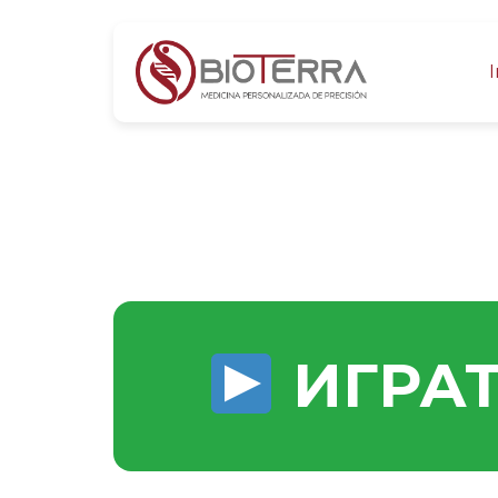
Пинко Ка
I
Сайт – Иг
Pinco
ИГРА