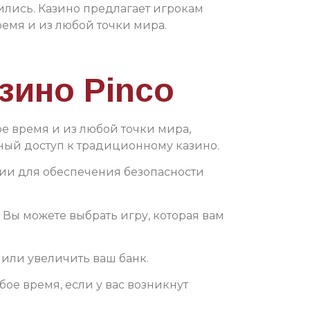
ились. Казино предлагает игрокам
ремя и из любой точки мира.
зино Pinco
е время и из любой точки мира,
нный доступ к традиционному казино.
гии для обеспечения безопасности
 Вы можете выбрать игру, которая вам
 или увеличить ваш банк.
ое время, если у вас возникнут