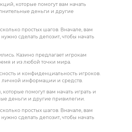
кций, которые помогут вам начать
олнительные деньги и другие
есколько простых шагов. Вначале, вам
 нужно сделать депозит, чтобы начать
ились. Казино предлагает игрокам
ремя и из любой точки мира.
пасность и конфиденциальность игроков.
й личной информации и средств.
 которые помогут вам начать играть и
ные деньги и другие привилегии.
есколько простых шагов. Вначале, вам
 нужно сделать депозит, чтобы начать