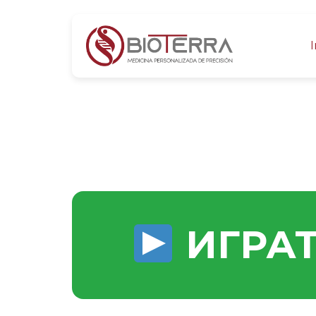
Пинко Ка
I
Сайт – Иг
Pinco
ИГРА