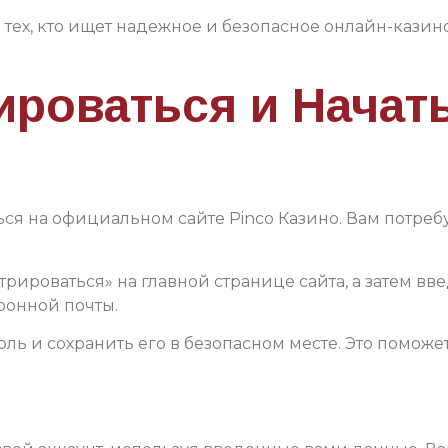
я тех, кто ищет надежное и безопасное онлайн-казин
ироваться и Начать
ься на официальном сайте Pinco Казино. Вам потребу
трироваться» на главной странице сайта, а затем вв
ронной почты.
ь и сохранить его в безопасном месте. Это поможет