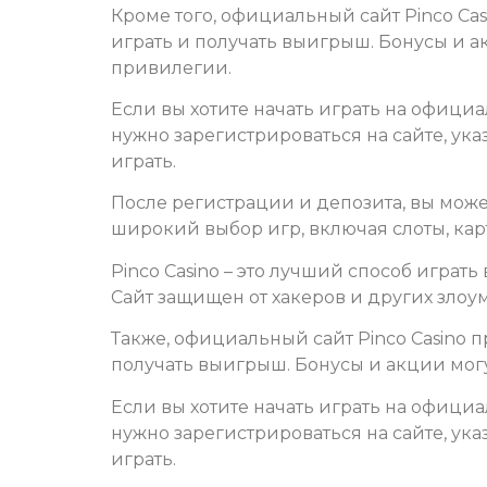
Кроме того, официальный сайт Pinco Ca
играть и получать выигрыш. Бонусы и а
привилегии.
Если вы хотите начать играть на официа
нужно зарегистрироваться на сайте, ука
играть.
После регистрации и депозита, вы може
широкий выбор игр, включая слоты, кар
Pinco Casino – это лучший способ играт
Сайт защищен от хакеров и других зло
Также, официальный сайт Pinco Casino 
получать выигрыш. Бонусы и акции мог
Если вы хотите начать играть на официа
нужно зарегистрироваться на сайте, ука
играть.