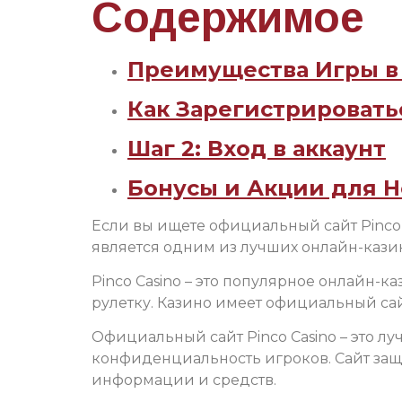
Содержимое
Преимущества Игры в 
Как Зарегистрироватьс
Шаг 2: Вход в аккаунт
Бонусы и Акции для Н
Если вы ищете официальный сайт Pinco C
является одним из лучших онлайн-казин
Pinco Casino – это популярное онлайн-к
рулетку. Казино имеет официальный сай
Официальный сайт Pinco Casino – это лу
конфиденциальность игроков. Сайт защ
информации и средств.