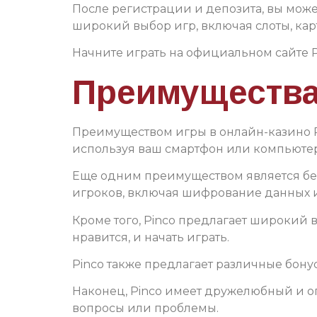
После регистрации и депозита, вы може
широкий выбор игр, включая слоты, кар
Начните играть на официальном сайте Pi
Преимущества
Преимуществом игры в онлайн-казино Pi
используя ваш смартфон или компьютер.
Еще одним преимуществом является без
игроков, включая шифрование данных и
Кроме того, Pinco предлагает широкий в
нравится, и начать играть.
Pinco также предлагает различные бонус
Наконец, Pinco имеет дружелюбный и оп
вопросы или проблемы.