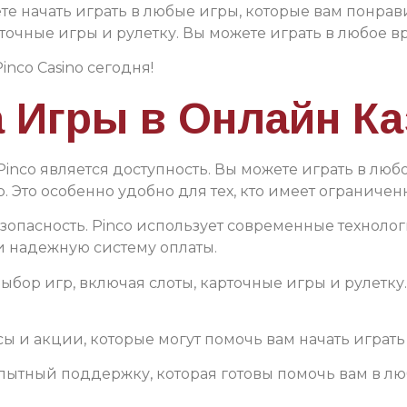
те начать играть в любые игры, которые вам понрав
точные игры и рулетку. Вы можете играть в любое в
nco Casino сегодня!
 Игры в Онлайн Ка
nco является доступность. Вы можете играть в любо
 Это особенно удобно для тех, кто имеет ограниче
опасность. Pinco использует современные техноло
 надежную систему оплаты.
ыбор игр, включая слоты, карточные игры и рулетку.
ы и акции, которые могут помочь вам начать играть
ытный поддержку, которая готовы помочь вам в люб