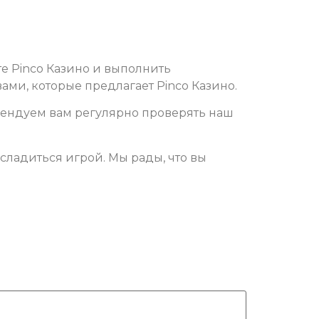
е Pinco Казино и выполнить
ми, которые предлагает Pinco Казино.
омендуем вам регулярно проверять наш
асладиться игрой. Мы рады, что вы