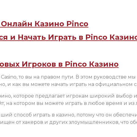
Онлайн Казино Pinco
я и Начать Играть в Pinco Казин
овых Игроков в Pinco Казино
asino, то вы на правом пути. В этом руководстве мы
о, и как вы можете начать играть на официальном с
азино, которое предлагает игрокам широкий выбор и
т, на котором вы можете играть в любое время и из
чший способ играть в казино, потому что он обеспеч
ищен от хакеров и других злоумышленников, что о