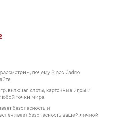
о
 рассмотрим, почему Pinco Casino
айте.
гр, включая слоты, карточные игры и
 любой точки мира.
ивает безопасность и
беспечивает безопасность вашей личной