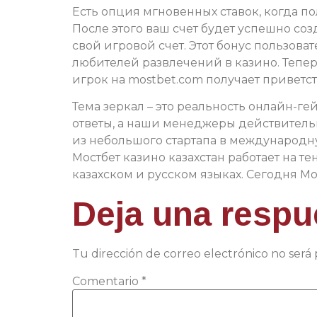
Есть опция мгновенных ставок, когда п
После этого ваш счет будет успешно созд
свой игровой счет. Этот бонус пользова
любителей развлечений в казино. Тепер
игрок на mostbet.com получает приветс
Тема зеркал – это реальность онлайн-г
ответы, а наши менеджеры действитель
из небольшого стартапа в международн
Мостбет казино казахстан работает на 
казахском и русском языках. Сегодня Mo
Deja una respu
Tu dirección de correo electrónico no será 
Comentario
*