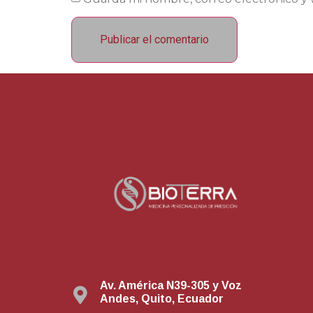
Av. América N39-305 y Voz
Andes, Quito, Ecuador