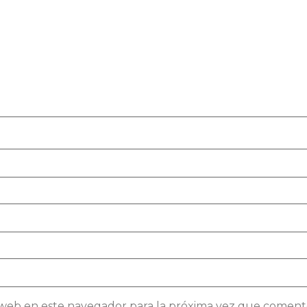
 web en este navegador para la próxima vez que coment