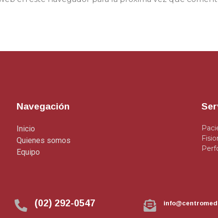
Navegación
Ser
Paci
Inicio
Fisio
Quienes somos
Perf
Equipo
(02) 292-0547
info@centromed