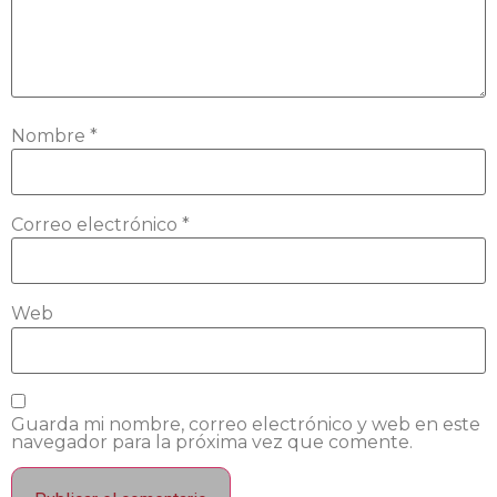
Nombre
*
Correo electrónico
*
Web
Guarda mi nombre, correo electrónico y web en este
navegador para la próxima vez que comente.