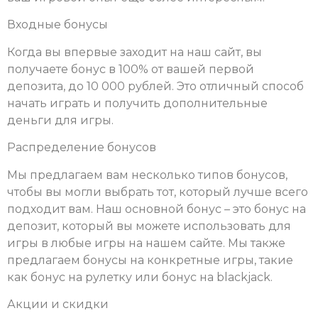
Входные бонусы
Когда вы впервые заходит на наш сайт, вы
получаете бонус в 100% от вашей первой
депозита, до 10 000 рублей. Это отличный способ
начать играть и получить дополнительные
деньги для игры.
Распределение бонусов
Мы предлагаем вам несколько типов бонусов,
чтобы вы могли выбрать тот, который лучше всего
подходит вам. Наш основной бонус – это бонус на
депозит, который вы можете использовать для
игры в любые игры на нашем сайте. Мы также
предлагаем бонусы на конкретные игры, такие
как бонус на рулетку или бонус на blackjack.
Акции и скидки