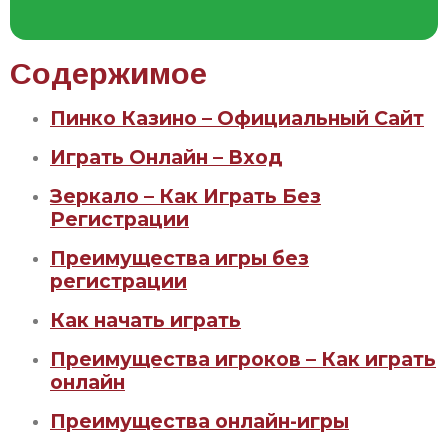
Содержимое
Пинко Казино – Официальный Сайт
Играть Онлайн – Вход
Зеркало – Как Играть Без
Регистрации
Преимущества игры без
регистрации
Как начать играть
Преимущества игроков – Как играть
онлайн
Преимущества онлайн-игры