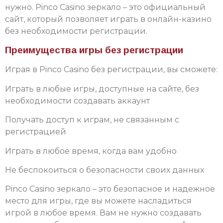
нужно. Pinco Casino зеркало – это официальный
сайт, который позволяет играть в онлайн-казино
без необходимости регистрации.
Преимущества игры без регистрации
Играя в Pinco Casino без регистрации, вы сможете:
Играть в любые игры, доступные на сайте, без
необходимости создавать аккаунт
Получать доступ к играм, не связанным с
регистрацией
Играть в любое время, когда вам удобно
Не беспокоиться о безопасности своих данных
Pinco Casino зеркало – это безопасное и надежное
место для игры, где вы можете насладиться
игрой в любое время. Вам не нужно создавать