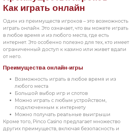
Как играть онлайн
Один из преимуществ игроков – это возможность
играть онлайн. Это означает, что вы можете играть
в любое время и из любого места, где есть
интернет. Это особенно полезно для тех, кто имеет
ограниченный доступ к казино или живет вдали
от него.
Преимущества онлайн-игры
Возможность играть в любое время и из
любого места
Большой выбор игр и слотов
Можно играть с любым устройством,
подключенным к интернету
Можно получать реальные выигрыши
Кроме того, Pinco Casino предлагает множество
других преимуществ, включая безопасность и