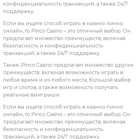
конфиденциальность транзакций, а также 24/7
поддержку.
Если вы ищете способ играть в казино пинко
онлайн, то Pinco Casino – это отличный выбор. Он
предлагает множество преимуществ, включая
безопасность и конфиденциальность
транзакций, а также 24/7 поддержку.
Также, Pinco Casino предлагает множество других
преимуществ, включая возможность играть в
любое время и из любого места, большой выбор
игр и слотов, а также возможность получать
реальные выигрыши.
Если вы ищете способ играть в казино пинко
онлайн, то Pinco Casino – это отличный выбор. Он
предлагает множество преимуществ, включая
безопасность и конфиденциальность
транзакций, а также 24/7 поддержку.