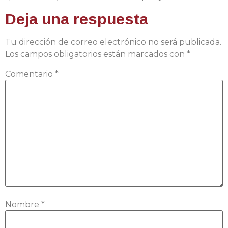
Deja una respuesta
Tu dirección de correo electrónico no será publicada.
Los campos obligatorios están marcados con
*
Comentario
*
Nombre
*