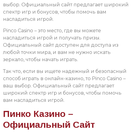
выбор. Официальный сайт предлагает широкий
спектр игр и бонусов, чтобы помочь вам
насладиться игрой.
Pinco Casino – это место, где вы можете
насладиться игрой и получать призы.
Официальный сайт доступен для доступа из
любой точки мира, и вам не нужно искать
зеркало, чтобы начать играть.
Так что, если вы ищете надежный и безопасный
способ играть в онлайн-казино, то Pinco Casino –
ваш выбор. Официальный сайт предлагает
широкий спектр игр и бонусов, чтобы помочь
вам насладиться игрой.
Пинко Казино –
Официальный Сайт