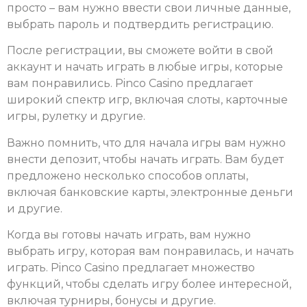
просто – вам нужно ввести свои личные данные,
выбрать пароль и подтвердить регистрацию.
После регистрации, вы сможете войти в свой
аккаунт и начать играть в любые игры, которые
вам понравились. Pinco Casino предлагает
широкий спектр игр, включая слоты, карточные
игры, рулетку и другие.
Важно помнить, что для начала игры вам нужно
внести депозит, чтобы начать играть. Вам будет
предложено несколько способов оплаты,
включая банковские карты, электронные деньги
и другие.
Когда вы готовы начать играть, вам нужно
выбрать игру, которая вам понравилась, и начать
играть. Pinco Casino предлагает множество
функций, чтобы сделать игру более интересной,
включая турниры, бонусы и другие.