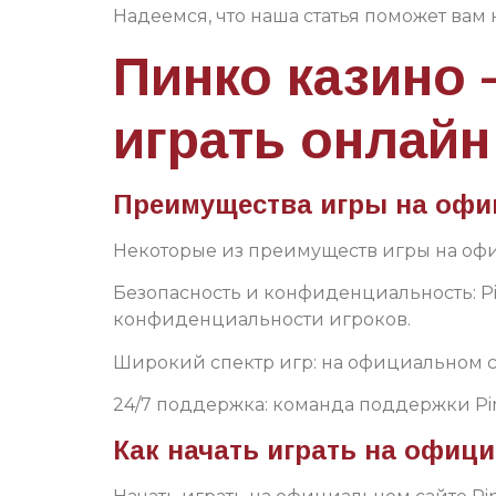
Надеемся, что наша статья поможет вам 
Пинко казино 
играть онлайн
Преимущества игры на офи
Некоторые из преимуществ игры на офи
Безопасность и конфиденциальность: P
конфиденциальности игроков.
Широкий спектр игр: на официальном са
24/7 поддержка: команда поддержки Pin
Как начать играть на офици