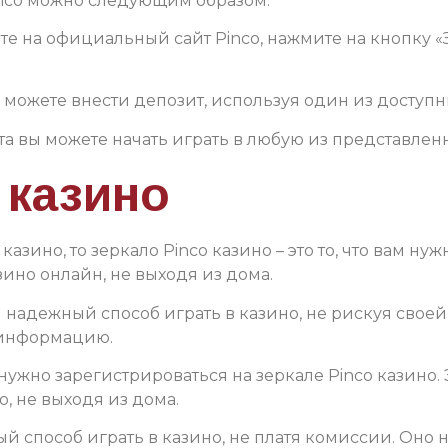
inco можно следующим образом:
те на официальный сайт Pinco, нажмите на кнопку 
 можете внести депозит, используя один из доступн
та вы можете начать играть в любую из представлен
 казино
зино, то зеркало Pinco казино – это то, что вам нуж
зино онлайн, не выходя из дома.
и надежный способ играть в казино, не рискуя свое
 информацию.
 нужно зарегистрироваться на зеркале Pinco казино.
, не выходя из дома.
ый способ играть в казино, не платя комиссии. Оно 