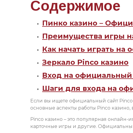
Содержимое
Пинко казино – Офици
Преимущества игры на
Как начать играть на 
Зеркало Pinco казино
Вход на официальный 
Шаги для входа на оф
Если вы ищете официальный сайт Pinco к
основные аспекты работы Pinco казино,
Pinco казино – это популярная онлайн-
карточные игры и другие. Официальный 