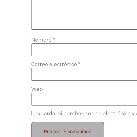
Nombre
*
Correo electrónico
*
Web
Guarda mi nombre, correo electrónico y