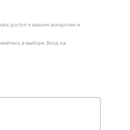
учать доступ к вашим аккаунтам и
евайтесь в выборе. Вход на