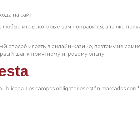
хода на сайт
 в любые игры, которые вам понравятся, а также пол
ый способ играть в онлайн-казино, поэтому не сомн
ервый шаг к приятному игровому опыту.
esta
publicada.
Los campos obligatorios están marcados con
*