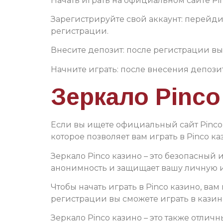
Начать играть на официальном сайте P
Зарегистрируйте свой аккаунт: перейди
регистрации.
Внесите депозит: после регистрации вы
Начните играть: после внесения депози
Зеркало Pinco
Если вы ищете официальный сайт Pinco ка
которое позволяет вам играть в Pinco ка
Зеркало Pinco казино – это безопасный 
анонимность и защищает вашу личную
Чтобы начать играть в Pinco казино, вам
регистрации вы сможете играть в казино
Зеркало Pinco казино – это также отличн