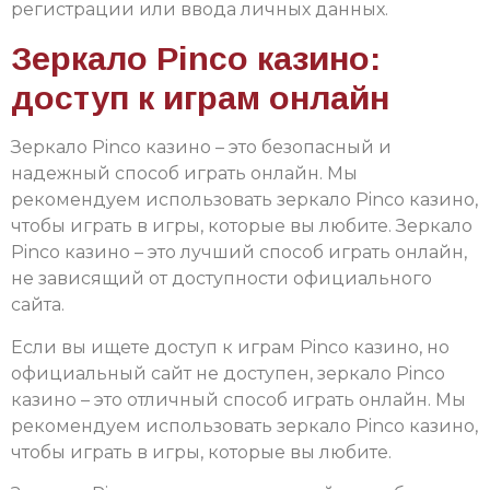
регистрации или ввода личных данных.
Зеркало Pinco казино:
доступ к играм онлайн
Зеркало Pinco казино – это безопасный и
надежный способ играть онлайн. Мы
рекомендуем использовать зеркало Pinco казино,
чтобы играть в игры, которые вы любите. Зеркало
Pinco казино – это лучший способ играть онлайн,
не зависящий от доступности официального
сайта.
Если вы ищете доступ к играм Pinco казино, но
официальный сайт не доступен, зеркало Pinco
казино – это отличный способ играть онлайн. Мы
рекомендуем использовать зеркало Pinco казино,
чтобы играть в игры, которые вы любите.