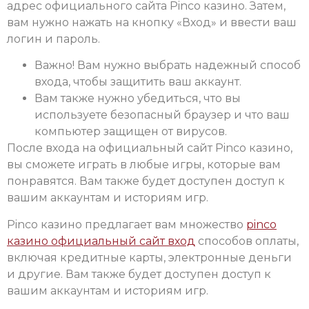
адрес официального сайта Pinco казино. Затем,
вам нужно нажать на кнопку «Вход» и ввести ваш
логин и пароль.
Важно! Вам нужно выбрать надежный способ
входа, чтобы защитить ваш аккаунт.
Вам также нужно убедиться, что вы
используете безопасный браузер и что ваш
компьютер защищен от вирусов.
После входа на официальный сайт Pinco казино,
вы сможете играть в любые игры, которые вам
понравятся. Вам также будет доступен доступ к
вашим аккаунтам и историям игр.
Pinco казино предлагает вам множество
pinco
казино официальный сайт вход
способов оплаты,
включая кредитные карты, электронные деньги
и другие. Вам также будет доступен доступ к
вашим аккаунтам и историям игр.