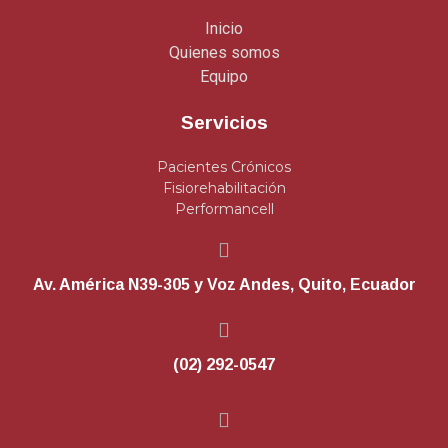
Inicio
Quienes somos
Equipo
Servicios
Pacientes Crónicos
Fisiorehabilitación
Performancell
Av. América N39-305 y Voz Andes, Quito, Ecuador
(02) 292-0547