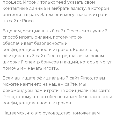
процесс. Игроки толькоneed указать свои
контактные данные и выбрать валюту, в которой
они хотят играть. Затем они могут начать играть
на сайте Pinco.
В целом, официальный сайт Pinco – это лучший
способ играть онлайн, потому что он
обеспечивает безопасность и
конфиденциальность игроков. Кроме того,
официальный сайт Pinco предлагает игрокам
широкий спектр бонусов и акций, которые могут
помочь им начать играть.
Если вы ищете официальный сайт Pinco, то вы
можете найти его на нашем сайте. Мы
рекомендуем вам играть на официальном сайте
Pinco, потому что он обеспечивает безопасность и
конфиденциальность игроков.
Надеемся, что это руководство поможет вам