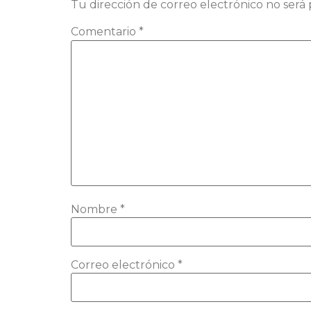
Tu dirección de correo electrónico no será 
Comentario
*
Nombre
*
Correo electrónico
*