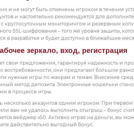
но и не могут быть отменены игроком в течение ус
аунтов и настоятельно рекомендуется для дополнит
 с круглосуточным мониторингом и резервным коп
ого SSL-шифрования – того же уровня защиты, кото
ся в разработке и будет доступно в ближайшие мес
абочее зеркало, вход, регистрация
яет свои предложения, гарантируя надежность и пр
по востребованности, они предлагают большое разн
йти нужные игры по жанрам и темам. Внесение сред
нимный метод депозита. Электронные кошельки стан
ми в процессе игры.
ать несколько аккаунтов одним игроком. При перво
 или вам не удалось выполнить отыгрыш – бонус сч
тся вейджер х50. Активно играя на деньги, вы мо
яете действительно выгодный бонус.