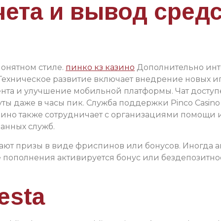
ета и вывод средс
онятном стиле.
пинко кз казино
Дополнительно инт
 Техническое развитие включает внедрение новых и
а и улучшение мобильной платформы. Чат доступен
ы даже в часы пик. Служба поддержки Pinco Casino ра
зино также сотрудничает с организациями помощи 
анных служб.
ают призы в виде фриспинов или бонусов. Иногда а
е пополнения активируется бонус или бездепозитн
esta