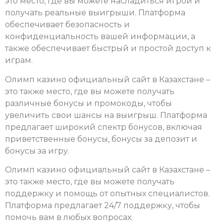
это место, где вы можете насладиться игрой и
получать реальные выигрыши. Платформа
обеспечивает безопасность и
конфиденциальность вашей информации, а
также обеспечивает быстрый и простой доступ к
играм.
Олимп казино официальный сайт в Казахстане –
это также место, где вы можете получать
различные бонусы и промокоды, чтобы
увеличить свои шансы на выигрыш. Платформа
предлагает широкий спектр бонусов, включая
приветственные бонусы, бонусы за депозит и
бонусы за игру.
Олимп казино официальный сайт в Казахстане –
это также место, где вы можете получать
поддержку и помощь от опытных специалистов.
Платформа предлагает 24/7 поддержку, чтобы
помочь вам в любых вопросах.