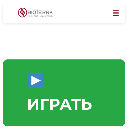
Олимп казино
официальный сайт в
Казахстане – Olimp
Casino
ИГРАТЬ