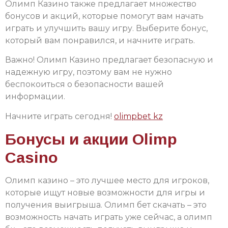
Олимп Казино также предлагает множество
бонусов и акций, которые помогут вам начать
играть и улучшить вашу игру. Выберите бонус,
который вам понравился, и начните играть.
Важно! Олимп Казино предлагает безопасную и
надежную игру, поэтому вам не нужно
беспокоиться о безопасности вашей
информации.
Начните играть сегодня!
olimpbet kz
Бонусы и акции Olimp
Casino
Олимп казино – это лучшее место для игроков,
которые ищут новые возможности для игры и
получения выигрыша. Олимп бет скачать – это
возможность начать играть уже сейчас, а олимп