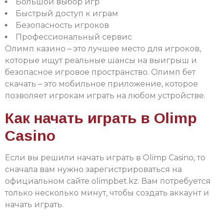
Большой выбор игр
Быстрый доступ к играм
Безопасность игроков
Профессиональный сервис
Олимп казино – это лучшее место для игроков,
которые ищут реальные шансы на выигрыш и
безопасное игровое пространство. Олимп бет
скачать – это мобильное приложение, которое
позволяет игрокам играть на любом устройстве.
Как начать играть в Olimp
Casino
Если вы решили начать играть в Olimp Casino, то
сначала вам нужно зарегистрироваться на
официальном сайте olimpbet.kz. Вам потребуется
только несколько минут, чтобы создать аккаунт и
начать играть.