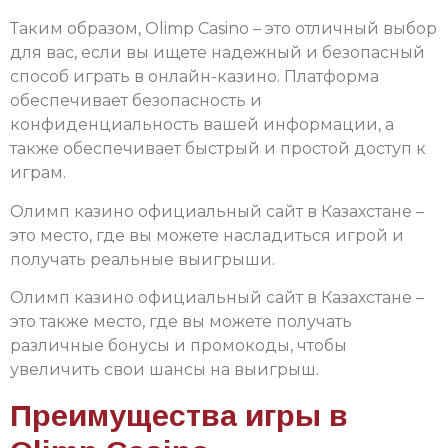
Таким образом, Olimp Casino – это отличный выбор
для вас, если вы ищете надежный и безопасный
способ играть в онлайн-казино. Платформа
обеспечивает безопасность и
конфиденциальность вашей информации, а
также обеспечивает быстрый и простой доступ к
играм.
Олимп казино официальный сайт в Казахстане –
это место, где вы можете насладиться игрой и
получать реальные выигрыши.
Олимп казино официальный сайт в Казахстане –
это также место, где вы можете получать
различные бонусы и промокоды, чтобы
увеличить свои шансы на выигрыш.
Преимущества игры в