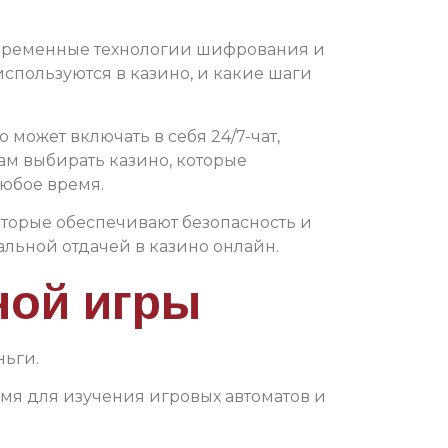
современные технологии шифрования и
спользуются в казино, и какие шаги
может включать в себя 24/7-чат,
ам выбирать казино, которые
любое время.
торые обеспечивают безопасность и
льной отдачей в казино онлайн.
ной игры
ньги.
ремя для изучения игровых автоматов и