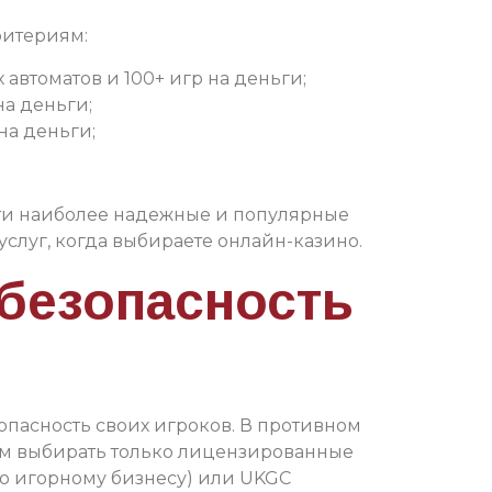
ритериям:
 автоматов и 100+ игр на деньги;
на деньги;
на деньги;
йти наиболее надежные и популярные
услуг, когда выбираете онлайн-казино.
 безопасность
опасность своих игроков. В противном
кам выбирать только лицензированные
о игорному бизнесу) или UKGC