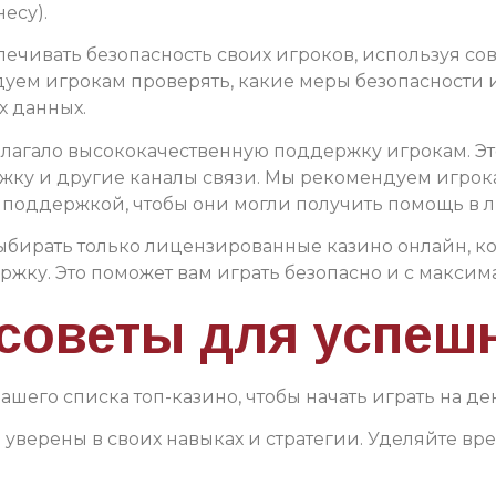
есу).
спечивать безопасность своих игроков, используя 
ем игрокам проверять, какие меры безопасности и
 данных.
лагало высококачественную поддержку игрокам. Это 
жку и другие каналы связи. Мы рекомендуем игрок
с поддержкой, чтобы они могли получить помощь в 
бирать только лицензированные казино онлайн, ко
ку. Это поможет вам играть безопасно и с максима
 советы для успеш
шего списка топ-казино, чтобы начать играть на де
е уверены в своих навыках и стратегии. Уделяйте в