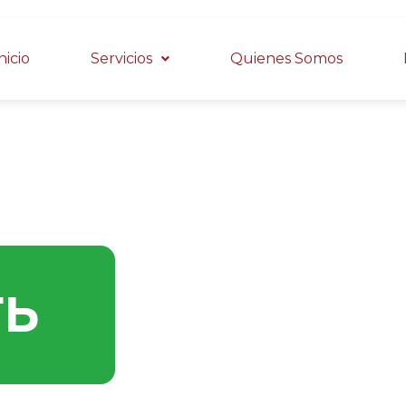
казино онла
nicio
Servicios
Quienes Somos
айте без риск
ьной отдачей
ТЬ