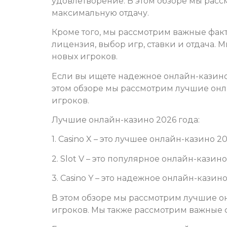
удовлетворение. В этом обзоре мы рас
максимальную отдачу.
Кроме того, мы рассмотрим важные факт
лицензия, выбор игр, ставки и отдача.
новых игроков.
Если вы ищете надежное онлайн-казино,
этом обзоре мы рассмотрим лучшие онл
игроков.
Лучшие онлайн-казино 2026 года:
1. Casino X – это лучшее онлайн-казино 2
2. Slot V – это популярное онлайн-казин
3. Casino Y – это надежное онлайн-казин
В этом обзоре мы рассмотрим лучшие о
игроков. Мы также рассмотрим важные 