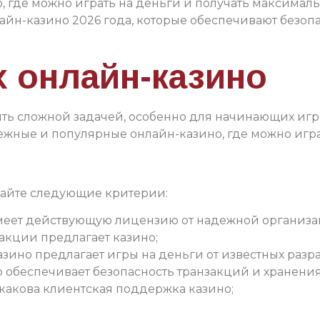
 где можно играть на деньги и получать максимальн
айн-казино 2026 года, которые обеспечивают безоп
 онлайн-казино
ть сложной задачей, особенно для начинающих игр
ежные и популярные онлайн-казино, где можно игра
вайте следующие критерии:
имеет действующую лицензию от надежной организа
 акции предлагает казино;
казино предлагает игры на деньги от известных разр
но обеспечивает безопасность транзакций и хранени
 какова клиентская поддержка казино;