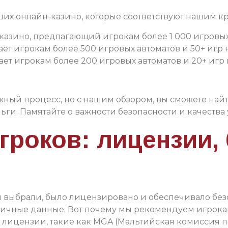
их онлайн-казино, которые соответствуют нашим к
-казино, предлагающий игрокам более 1 000 игровых
гает игрокам более 500 игровых автоматов и 50+ игр 
агает игрокам более 200 игровых автоматов и 20+ игр 
ожный процесс, но с нашим обзором, вы сможете на
ьги. Памятайте о важности безопасности и качества 
гроков: лицензии,
ы выбрали, было лицензировано и обеспечивало без
и личные данные. Вот почему мы рекомендуем игро
лицензии, такие как MGA (Мальтийская комиссия п