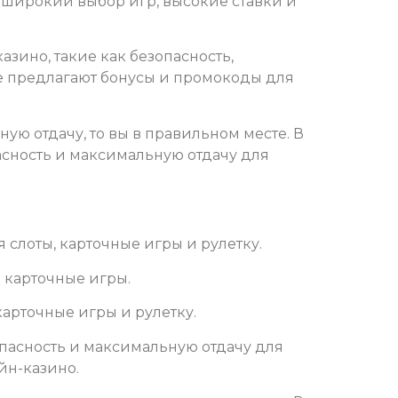
 широкий выбор игр, высокие ставки и
зино, такие как безопасность,
ые предлагают бонусы и промокоды для
ую отдачу, то вы в правильном месте. В
асность и максимальную отдачу для
ая слоты, карточные игры и рулетку.
и карточные игры.
 карточные игры и рулетку.
опасность и максимальную отдачу для
йн-казино.