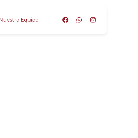
йн 2026
Nuestro Equipo
ов и с