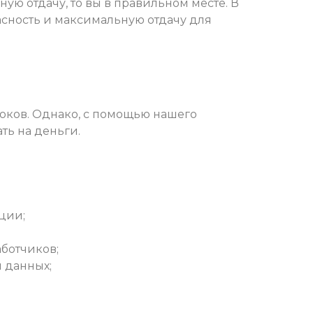
ую отдачу, то вы в правильном месте. В
асность и максимальную отдачу для
оков. Однако, с помощью нашего
ть на деньги.
ции;
аботчиков;
я данных;