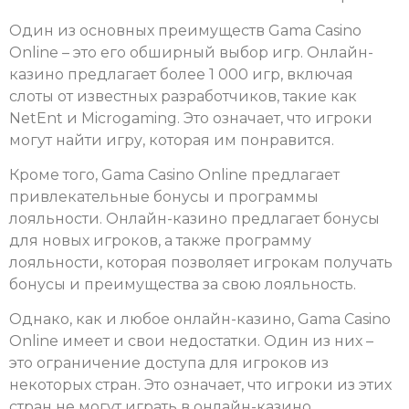
Один из основных преимуществ Gama Casino
Online – это его обширный выбор игр. Онлайн-
казино предлагает более 1 000 игр, включая
слоты от известных разработчиков, такие как
NetEnt и Microgaming. Это означает, что игроки
могут найти игру, которая им понравится.
Кроме того, Gama Casino Online предлагает
привлекательные бонусы и программы
лояльности. Онлайн-казино предлагает бонусы
для новых игроков, а также программу
лояльности, которая позволяет игрокам получать
бонусы и преимущества за свою лояльность.
Однако, как и любое онлайн-казино, Gama Casino
Online имеет и свои недостатки. Один из них –
это ограничение доступа для игроков из
некоторых стран. Это означает, что игроки из этих
стран не могут играть в онлайн-казино.