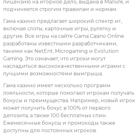
лицензию на игорное дело, выдана в Мальте, и
подчиняется строгим правилам и нормам.
Гама казино предлагает широкий спектр иг,
включая слоты, карточные игры, рулетку и
другие. Все игры на сайте Gama Casino Online
разработаны известными разработчиками,
такими как NetEnt, Microgaming и Evolution
Gaming. Это означает, что игроки могут
насладиться высококачественными играми с
лучшими возможностями выигрыша.
Гама казино имеет несколько программ
лояльности, которые помогают игрокам получать
бонусы и преимущества. Например, новый игрок
может получить бонус в 100% от первого
депозита, а также 100 бесплатных спин.
Ежемесячные бонусы и промокоды также
доступны для постоянных игроков.