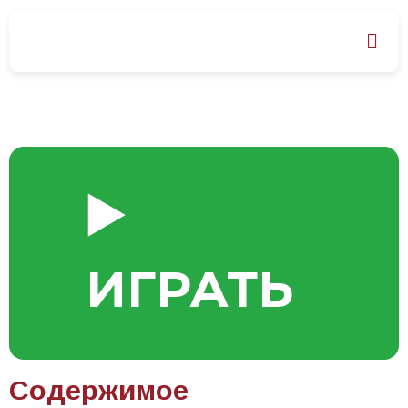
Гама казино онлайн –
Gama Casino Online –
обзор
▶️
ИГРАТЬ
Содержимое