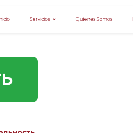
– онлайн каз
nicio
Servicios
Quienes Somos
(2025)
ТЬ
альность