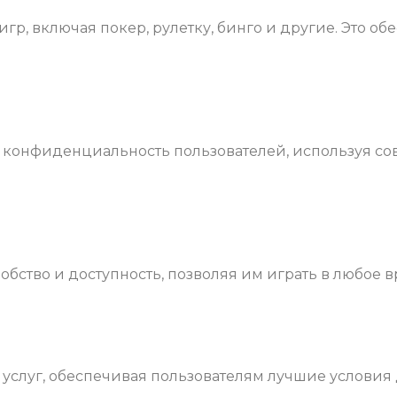
р, включая покер, рулетку, бинго и другие. Это о
 конфиденциальность пользователей, используя с
бство и доступность, позволяя им играть в любое в
услуг, обеспечивая пользователям лучшие условия 