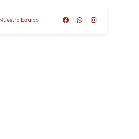
ино и
Nuestro Equipo