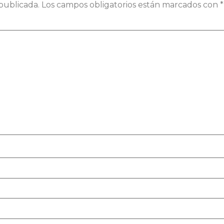
publicada.
Los campos obligatorios están marcados con
*