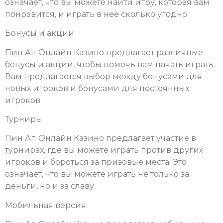
означает, что вы можете найти игру, которая вам
понравится, и играть в нее сколько угодно.
Бонусы и акции
Пин Ап Онлайн Казино предлагает различные
бонусы и акции, чтобы помочь вам начать играть.
Вам предлагается выбор между бонусами для
новых игроков и бонусами для постоянных
игроков.
Турниры
Пин Ап Онлайн Казино предлагает участие в
турнирах, где вы можете играть против других
игроков и бороться за призовые места. Это
означает, что вы можете играть не только за
деньги, но и за славу.
Мобильная версия