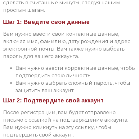
сделать в считанные минуты, следуя нашим
простым шагам.
Шаг 1: Введите свои данные
Вам нужно ввести свои контактные данные,
включая имя, фамилию, дату рождения и адрес
электронной почты. Вам также нужно выбрать
пароль для вашего аккаунта.
Вам нужно ввести корректные данные, чтобы
подтвердить свою личность.
Вам нужно выбрать сложный пароль, чтобы
защитить ваш аккаунт.
Шаг 2: Подтвердите свой аккаунт
После регистрации, вам будет отправлено
письмо с ссылкой на подтверждение аккаунта.
Вам нужно кликнуть на эту ссылку, чтобы
подтвердить свой аккаунт.