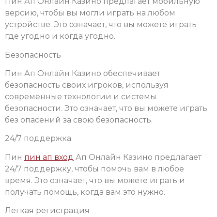
Пин Ап Онлайн Казино предлагает мобильную
версию, чтобы вы могли играть на любом
устройстве. Это означает, что вы можете играть
где угодно и когда угодно.
Безопасность
Пин Ап Онлайн Казино обеспечивает
безопасность своих игроков, используя
современные технологии и системы
безопасности. Это означает, что вы можете играть
без опасений за свою безопасность.
24/7 поддержка
Пин
пин ап вход
Ап Онлайн Казино предлагает
24/7 поддержку, чтобы помочь вам в любое
время. Это означает, что вы можете играть и
получать помощь, когда вам это нужно.
Легкая регистрация