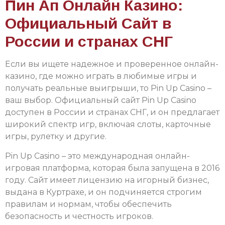
Пин Ап Онлайн Казино:
Официальный Сайт в
России и странах СНГ
Если вы ищете надежное и проверенное онлайн-
казино, где можно играть в любимые игры и
получать реальные выигрыши, то Pin Up Casino –
ваш выбор. Официальный сайт Pin Up Casino
доступен в России и странах СНГ, и он предлагает
широкий спектр игр, включая слоты, карточные
игры, рулетку и другие.
Pin Up Casino – это международная онлайн-
игровая платформа, которая была запущена в 2016
году. Сайт имеет лицензию на игорный бизнес,
выдана в Куртрахе, и он подчиняется строгим
правилам и нормам, чтобы обеспечить
безопасность и честность игроков.