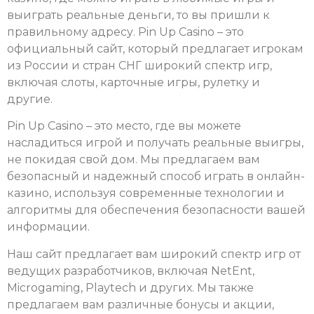
выиграть реальные деньги, то вы пришли к
правильному адресу. Pin Up Casino – это
официальный сайт, который предлагает игрокам
из России и стран СНГ широкий спектр игр,
включая слоты, карточные игры, рулетку и
другие.
Pin Up Casino – это место, где вы можете
насладиться игрой и получать реальные выигры,
не покидая свой дом. Мы предлагаем вам
безопасный и надежный способ играть в онлайн-
казино, используя современные технологии и
алгоритмы для обеспечения безопасности вашей
информации.
Наш сайт предлагает вам широкий спектр игр от
ведущих разработчиков, включая NetEnt,
Microgaming, Playtech и других. Мы также
предлагаем вам различные бонусы и акции,