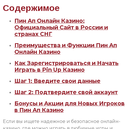
Содержимое
Пин Ап Онлайн Казино:
Официальный Сайт в России и
странах СНГ
Преимущества и Функции Пин Ап
Онлайн Казино
Как Зарегистрироваться и Начать
Играть в Pin Up Казино
Шаг 1: Введите свои данные
Шаг 2: Подтвердите свой аккаунт
Бонусы и Акции для Новых Игроков
в Пин Ап Казино
Если вы ищете надежное и безопасное онлайн-
казино, где можно играть в любимые игры и