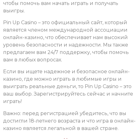
чтобы помочь вам начать играть и получать
выигры.
Pin Up Casino – это официальный сайт, который
является членом международной ассоциации
онлайн-казино, что обеспечивает нам высокий
уровень безопасности и надежности. Мы также
предлагаем вам 24/7 поддержку, чтобы помочь
вам в любых вопросах.
Если вы ищете надежное и безопасное онлайн-
казино, где можно играть в любимые игры и
выиграть реальные деньги, то Pin Up Casino – это
ваш выбор. Зарегистрируйтесь сейчас и начните
играть!
Важно: перед регистрацией убедитесь, что вы
достигли 18-летнего возраста и что игра в онлайн-
казино является легальной в вашей стране.