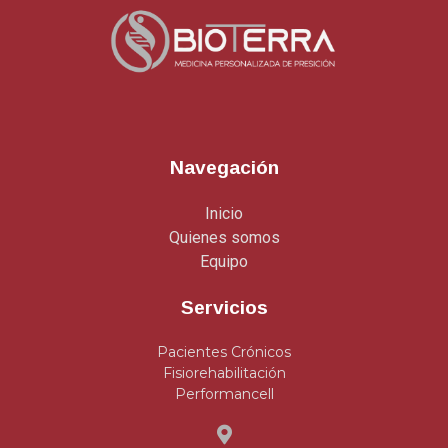
Navegación
Inicio
Quienes somos
Equipo
Servicios
Pacientes Crónicos
Fisiorehabilitación
Performancell