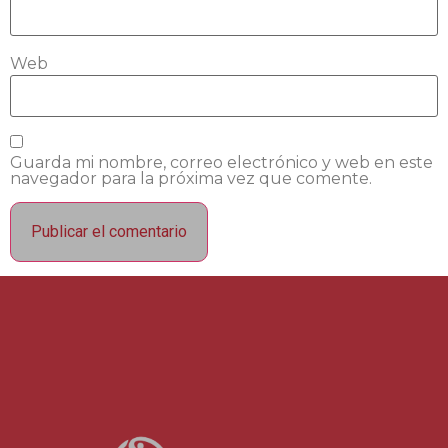
Web
Guarda mi nombre, correo electrónico y web en este
navegador para la próxima vez que comente.