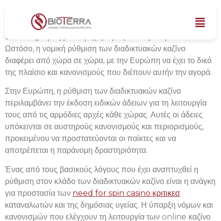
Η βιομηχανία των διαδικτυακών καζίνο έχει βιώσει μια
τεράστια ανάπτυξη τα τελευταία χρόνια και έχει γίνει ένα από
τα πιο δημοφιλή μέσα ψυχαγωγίας σε παγκόσμιο επίπεδο.
Ωστόσο, η νομική ρύθμιση των διαδικτυακών καζίνο
διαφέρει από χώρα σε χώρα, με την Ευρώπη να έχει το δικό
της πλαίσιο και κανονισμούς που διέπουν αυτήν την αγορά.
Στην Ευρώπη, η ρύθμιση των διαδικτυακών καζίνο
περιλαμβάνει την έκδοση ειδικών άδειων για τη λειτουργία
τους από τις αρμόδιες αρχές κάθε χώρας. Αυτές οι άδειες
υπόκεινται σε αυστηρούς κανονισμούς και περιορισμούς,
προκειμένου να προστατεύονται οι παίκτες και να
αποτρέπεται η παράνομη δραστηριότητα.
Ένας από τους βασικούς λόγους που έχει αναπτυχθεί η
ρύθμιση στον κλάδο των διαδικτυακών καζίνο είναι η ανάγκη
για προστασία των
need for spin casino κριτικεσ
καταναλωτών και της δημόσιας υγείας. Η ύπαρξη νόμων και
κανονισμών που ελέγχουν τη λειτουργία των online καζίνο