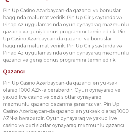
Pin Up Casino Azərbaycan-da qazancı və bonuslar
haqqında məlumat veririk. Pin Up Giriş saytında və
Pinap Az uygulamasında oyun oynayaraq məzmunlu
qazancı və geniş bonus programını təmin edirik. Pin
Up Casino Azərbaycan-da qazancı və bonuslar
haqqında məlumat veririk. Pin Up Giriş saytında və
Pinap Az uygulamasında oyun oynayaraq məzmunlu
qazancı və geniş bonus programını təmin edirik.
Qazancı
Pin Up Casino Azərbaycan-da qazancı ən yüksək
olaraq 1000 AZN-a bərabərdir. Oyun oynayaraq və
yaxud live casino və bəzi slotlar oynayaraq
məzmunlu qazancı qazanma şansınız var. Pin Up
Casino Azərbaycan-da qazancı ən yüksək olaraq 1000
AZN-a bərabərdir. Oyun oynayaraq və yaxud live
casino və bəzi slotlar oynayaraq məzmunlu qazancı