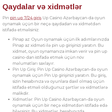
Qaydalar və xidmətlər
Pin
pin up 7/24 giriş
Up Casino Azərbaycan-da oyun
oynamak üçün bir neçə qaydadan və xidmətdən
istifadə etməlisiniz:
Pinap az: Oyun oynamak üçün ilk adımlarınızda
Pinap az xidməti ilə pin up girişinizi yaratın. Bu
xidmət, oyun oynamanıza imkan verir və pin up
casino-dan istifadə etmək üçün növ
məlumatları saxlayır.
Pin Up Giriş: Pin Up Casino Azərbaycan-də oyun
oynamak üçün Pin Up girişinizi yaratın. Bu giriş,
sizin hesabınıza və oyunlara daxil olmaq üçün
istifadə etməli olduğunuz şərtlər və xidmətlərə
malikdir.
Xidmətlər: Pin Up Casino Azərbaycan-da oyun
oynamak üçün bir neçə xidmətdən istifadə edə
bilərsiniz. Bu xidmətlər, hesabınızda