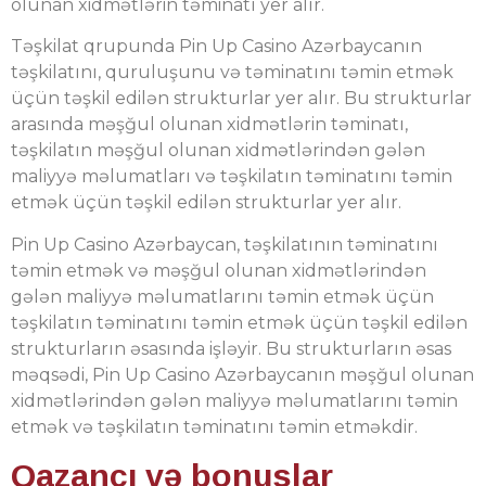
olunan xidmətlərin təminatı yer alır.
Təşkilat qrupunda Pin Up Casino Azərbaycanın
təşkilatını, quruluşunu və təminatını təmin etmək
üçün təşkil edilən strukturlar yer alır. Bu strukturlar
arasında məşğul olunan xidmətlərin təminatı,
təşkilatın məşğul olunan xidmətlərindən gələn
maliyyə məlumatları və təşkilatın təminatını təmin
etmək üçün təşkil edilən strukturlar yer alır.
Pin Up Casino Azərbaycan, təşkilatının təminatını
təmin etmək və məşğul olunan xidmətlərindən
gələn maliyyə məlumatlarını təmin etmək üçün
təşkilatın təminatını təmin etmək üçün təşkil edilən
strukturların əsasında işləyir. Bu strukturların əsas
məqsədi, Pin Up Casino Azərbaycanın məşğul olunan
xidmətlərindən gələn maliyyə məlumatlarını təmin
etmək və təşkilatın təminatını təmin etməkdir.
Qazancı və bonuslar