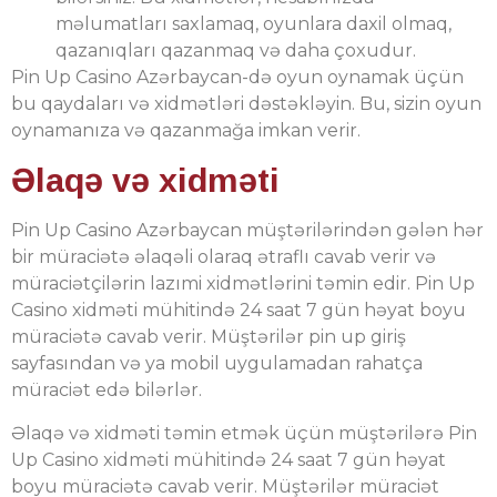
məlumatları saxlamaq, oyunlara daxil olmaq,
qazanıqları qazanmaq və daha çoxudur.
Pin Up Casino Azərbaycan-də oyun oynamak üçün
bu qaydaları və xidmətləri dəstəkləyin. Bu, sizin oyun
oynamanıza və qazanmağa imkan verir.
Əlaqə və xidməti
Pin Up Casino Azərbaycan müştərilərindən gələn hər
bir müraciətə əlaqəli olaraq ətraflı cavab verir və
müraciətçilərin lazımi xidmətlərini təmin edir. Pin Up
Casino xidməti mühitində 24 saat 7 gün həyat boyu
müraciətə cavab verir. Müştərilər pin up giriş
sayfasından və ya mobil uygulamadan rahatça
müraciət edə bilərlər.
Əlaqə və xidməti təmin etmək üçün müştərilərə Pin
Up Casino xidməti mühitində 24 saat 7 gün həyat
boyu müraciətə cavab verir. Müştərilər müraciət