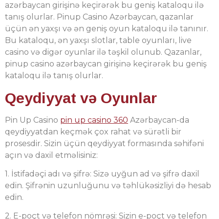
azərbaycan girişinə keçirərək bu geniş kataloqu ilə
tanış olurlar. Pinup Casino Azərbaycan, qazanlar
üçün ən yaxşı və ən geniş oyun kataloqu ilə tanınır.
Bu kataloqu, ən yaxşı slotlar, table oyunları, live
casino və digər oyunlar ilə təşkil olunub. Qazanlar,
pinup casino azərbaycan girişinə keçirərək bu geniş
kataloqu ilə tanış olurlar.
Qeydiyyat və Oyunlar
Pin Up Casino
pin up casino 360
Azərbaycan-da
qeydiyyatdan keçmək çox rahat və sürətli bir
prosesdir. Sizin üçün qeydiyyat formasında səhifəni
açın və daxil etməlisiniz:
1. İstifadəçi adı və şifrə: Sizə uyğun ad və şifrə daxil
edin. Şifrənin uzunluğunu və təhlükəsizliyi də hesab
edin.
2. E-poçt və telefon nömrəsi: Sizin e-poçt və telefon