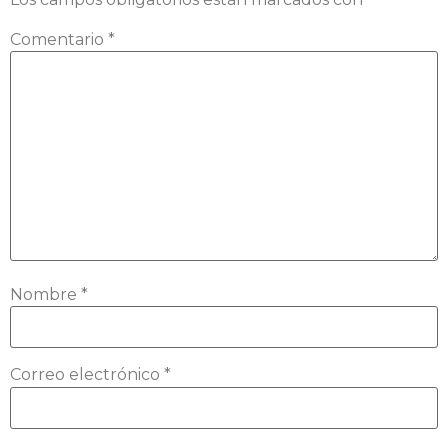
Comentario
*
Nombre
*
Correo electrónico
*