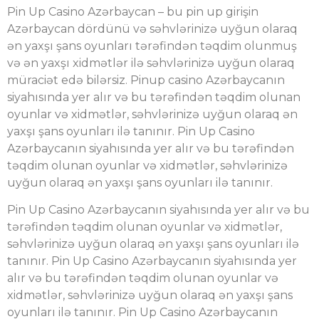
Pin Up Casino Azərbaycan – bu pin up girişin
Azərbaycan dördünü və səhvlərinizə uyğun olaraq
ən yaxşı şans oyunları tərəfindən təqdim olunmuş
və ən yaxşı xidmətlər ilə səhvlərinizə uyğun olaraq
müraciət edə bilərsiz. Pinup casino Azərbaycanın
siyahısında yer alır və bu tərəfindən təqdim olunan
oyunlar və xidmətlər, səhvlərinizə uyğun olaraq ən
yaxşı şans oyunları ilə tanınır. Pin Up Casino
Azərbaycanın siyahısında yer alır və bu tərəfindən
təqdim olunan oyunlar və xidmətlər, səhvlərinizə
uyğun olaraq ən yaxşı şans oyunları ilə tanınır.
Pin Up Casino Azərbaycanın siyahısında yer alır və bu
tərəfindən təqdim olunan oyunlar və xidmətlər,
səhvlərinizə uyğun olaraq ən yaxşı şans oyunları ilə
tanınır. Pin Up Casino Azərbaycanın siyahısında yer
alır və bu tərəfindən təqdim olunan oyunlar və
xidmətlər, səhvlərinizə uyğun olaraq ən yaxşı şans
oyunları ilə tanınır. Pin Up Casino Azərbaycanın