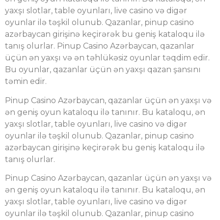
yaxşı slotlar, table oyunları, live casino və digər
oyunlar ilə təşkil olunub. Qazanlar, pinup casino
azərbaycan girişinə keçirərək bu geniş kataloqu ilə
tanış olurlar. Pinup Casino Azərbaycan, qazanlar
üçün ən yaxşı və ən təhlükəsiz oyunlar təqdim edir.
Bu oyunlar, qazanlar üçün ən yaxşı qazan şansını
təmin edir.
Pinup Casino Azərbaycan, qazanlar üçün ən yaxşı və
ən geniş oyun kataloqu ilə tanınır. Bu kataloqu, ən
yaxşı slotlar, table oyunları, live casino və digər
oyunlar ilə təşkil olunub. Qazanlar, pinup casino
azərbaycan girişinə keçirərək bu geniş kataloqu ilə
tanış olurlar.
Pinup Casino Azərbaycan, qazanlar üçün ən yaxşı və
ən geniş oyun kataloqu ilə tanınır. Bu kataloqu, ən
yaxşı slotlar, table oyunları, live casino və digər
oyunlar ilə təşkil olunub. Qazanlar, pinup casino