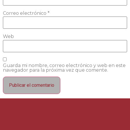
Correo electrónico
*
Web
Guarda mi nombre, correo electrónico y web en este
navegador para la próxima vez que comente.