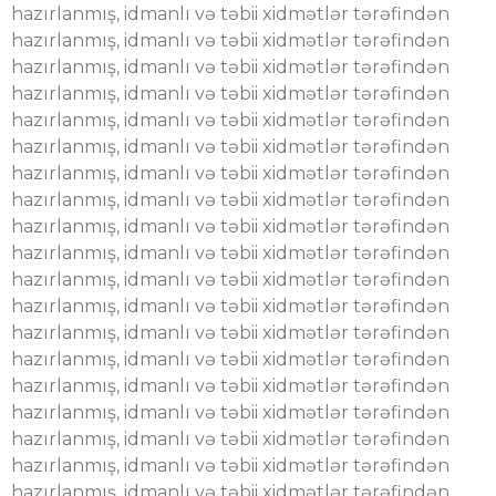
hazırlanmış, idmanlı və təbii xidmətlər tərəfindən
hazırlanmış, idmanlı və təbii xidmətlər tərəfindən
hazırlanmış, idmanlı və təbii xidmətlər tərəfindən
hazırlanmış, idmanlı və təbii xidmətlər tərəfindən
hazırlanmış, idmanlı və təbii xidmətlər tərəfindən
hazırlanmış, idmanlı və təbii xidmətlər tərəfindən
hazırlanmış, idmanlı və təbii xidmətlər tərəfindən
hazırlanmış, idmanlı və təbii xidmətlər tərəfindən
hazırlanmış, idmanlı və təbii xidmətlər tərəfindən
hazırlanmış, idmanlı və təbii xidmətlər tərəfindən
hazırlanmış, idmanlı və təbii xidmətlər tərəfindən
hazırlanmış, idmanlı və təbii xidmətlər tərəfindən
hazırlanmış, idmanlı və təbii xidmətlər tərəfindən
hazırlanmış, idmanlı və təbii xidmətlər tərəfindən
hazırlanmış, idmanlı və təbii xidmətlər tərəfindən
hazırlanmış, idmanlı və təbii xidmətlər tərəfindən
hazırlanmış, idmanlı və təbii xidmətlər tərəfindən
hazırlanmış, idmanlı və təbii xidmətlər tərəfindən
hazırlanmış, idmanlı və təbii xidmətlər tərəfindən