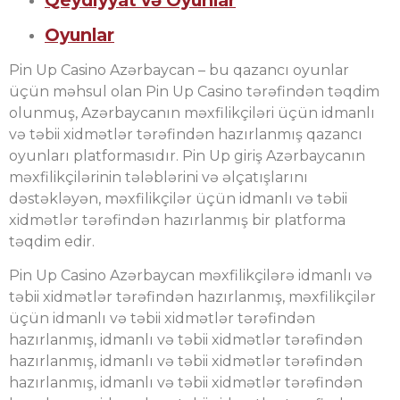
Oyunlar
Pin Up Casino Azərbaycan – bu qazancı oyunlar
üçün məhsul olan Pin Up Casino tərəfindən təqdim
olunmuş, Azərbaycanın məxfilikçiləri üçün idmanlı
və təbii xidmətlər tərəfindən hazırlanmış qazancı
oyunları platformasıdır. Pin Up giriş Azərbaycanın
məxfilikçilərinin tələblərini və əlçatışlarını
dəstəkləyən, məxfilikçilər üçün idmanlı və təbii
xidmətlər tərəfindən hazırlanmış bir platforma
təqdim edir.
Pin Up Casino Azərbaycan məxfilikçilərə idmanlı və
təbii xidmətlər tərəfindən hazırlanmış, məxfilikçilər
üçün idmanlı və təbii xidmətlər tərəfindən
hazırlanmış, idmanlı və təbii xidmətlər tərəfindən
hazırlanmış, idmanlı və təbii xidmətlər tərəfindən
hazırlanmış, idmanlı və təbii xidmətlər tərəfindən