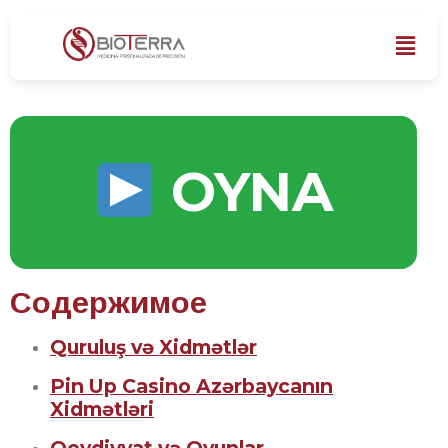
Pin Up Casino
Azərbaycan
OYNA
Содержимое
Quruluş və Xidmətlər
Pin Up Casino Azərbaycanın
Xidmətləri
Qeydiyyat və Oyunlar