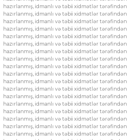
hazırlanmış, idmanlı və təbii xidmətlər tərəfindən
hazırlanmış, idmanlı və təbii xidmətlər tərəfindən
hazırlanmış, idmanlı və təbii xidmətlər tərəfindən
hazırlanmış, idmanlı və təbii xidmətlər tərəfindən
hazırlanmış, idmanlı və təbii xidmətlər tərəfindən
hazırlanmış, idmanlı və təbii xidmətlər tərəfindən
hazırlanmış, idmanlı və təbii xidmətlər tərəfindən
hazırlanmış, idmanlı və təbii xidmətlər tərəfindən
hazırlanmış, idmanlı və təbii xidmətlər tərəfindən
hazırlanmış, idmanlı və təbii xidmətlər tərəfindən
hazırlanmış, idmanlı və təbii xidmətlər tərəfindən
hazırlanmış, idmanlı və təbii xidmətlər tərəfindən
hazırlanmış, idmanlı və təbii xidmətlər tərəfindən
hazırlanmış, idmanlı və təbii xidmətlər tərəfindən
hazırlanmış, idmanlı və təbii xidmətlər tərəfindən
hazırlanmış, idmanlı və təbii xidmətlər tərəfindən
hazırlanmış, idmanlı və təbii xidmətlər tərəfindən
hazırlanmış, idmanlı və təbii xidmətlər tərəfindən