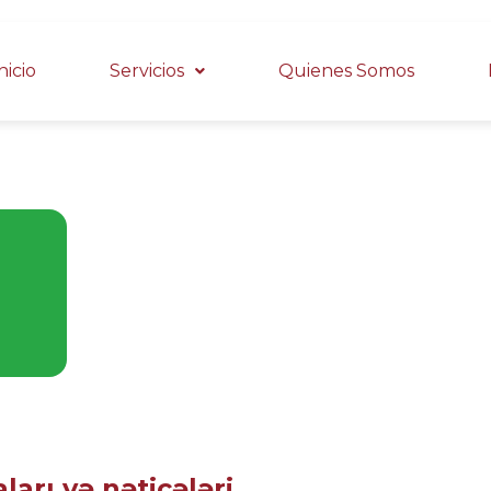
sino – Azərba
nicio
Servicios
Quienes Somos
ino Pin-Up
arı və nəticələri