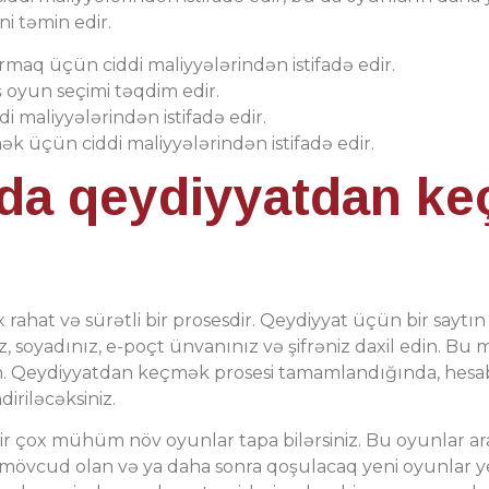
i təmin edir.
ırmaq üçün ciddi maliyyələrindən istifadə edir.
oyun seçimi təqdim edir.
i maliyyələrindən istifadə edir.
k üçün ciddi maliyyələrindən istifadə edir.
-da qeydiyyatdan k
hat və sürətli bir prosesdir. Qeydiyyat üçün bir saytın
, soyadınız, e-poçt ünvanınız və şifrəniz daxil edin. Bu 
 Qeydiyyatdan keçmək prosesi tamamlandığında, hesabını
iriləcəksiniz.
r çox mühüm növ oyunlar tapa bilərsiniz. Bu oyunlar arası
 mövcud olan və ya daha sonra qoşulacaq yeni oyunlar ye