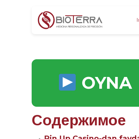
Pin Up Ca
I
onlayn kaz
OYNA
Содержимое
Pin Up Casino-dan faydal