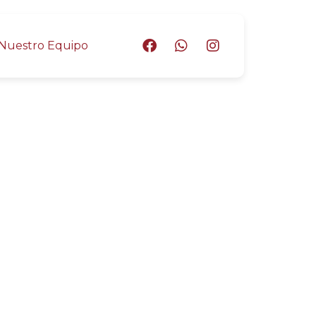
ycanda
Nuestro Equipo