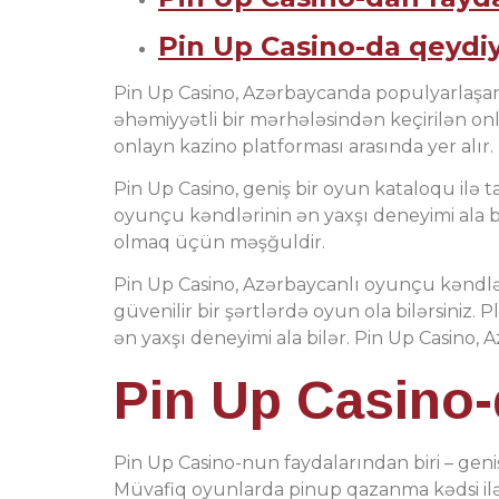
Pin Up Casino-da qeydi
Pin Up Casino, Azərbaycanda populyarlaşan
əhəmiyyətli bir mərhələsindən keçirilən on
onlayn kazino platforması arasında yer alır. 
Pin Up Casino, geniş bir oyun kataloqu ilə t
oyunçu kəndlərinin ən yaxşı deneyimi ala b
olmaq üçün məşğuldir.
Pin Up Casino, Azərbaycanlı oyunçu kəndləri
güvenilir bir şərtlərdə oyun ola bilərsiniz
ən yaxşı deneyimi ala bilər. Pin Up Casino
Pin Up Casino-d
Pin Up Casino-nun faydalarından biri – gen
Müvafiq oyunlarda pinup qazanma kədsi ilə d