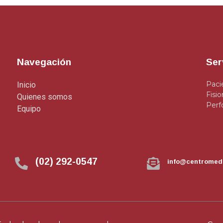
Navegación
Ser
Paci
Inicio
Fisio
Quienes somos
Perf
Equipo
(02) 292-0547
info@centromed