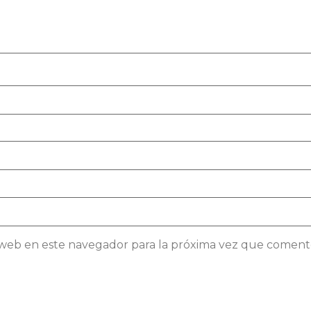
 web en este navegador para la próxima vez que coment