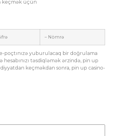
dan keçmək üçün
Şifrə
– Nömrə
n e-poçtınızə yuburulacaq bir doğrulama
 hesabınızı təsdiqləmək ərzində, pin up
Qeydiyyatdan keçməkdan sonra, pin up casino-