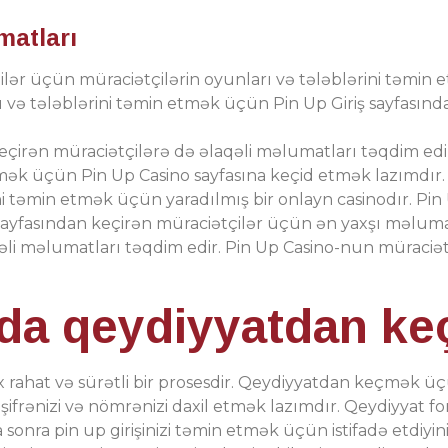
matları
lər üçün müraciətçilərin oyunları və tələblərini təmin 
rı və tələblərini təmin etmək üçün Pin Up Giriş sayfasın
eçirən müraciətçilərə də əlaqəli məlumatları təqdim edi
mək üçün Pin Up Casino sayfasına keçid etmək lazımdır. 
i təmin etmək üçün yaradılmış bir onlayn casinodır. Pin 
sayfasından keçirən müraciətçilər üçün ən yaxşı məlumat
əli məlumatları təqdim edir. Pin Up Casino-nun müraciə
-da qeydiyyatdan k
ahat və sürətli bir prosesdir. Qeydiyyatdan keçmək üçün 
, şifrənizi və nömrənizi daxil etmək lazımdır. Qeydiyyat for
sonra pin up girişinizi təmin etmək üçün istifadə etdiyin