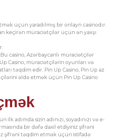
etmək üçün yaradılmış bir onlayn casinodır.
dan keçirən müraciətçilər üçün ən yaxşı
r.
Bu casino, Azərbaycanlı müraciətçilər
Up Casino, müraciətçilərin oyunları və
ları təqdim edir. Pin Up Casino, Pin Up az
tçilərini əldə etmək üçün Pin Up Casino
eçmək
ilk adımda sizin adınızı, soyadınızı və e-
masında bir dəfə daxil etdiyiniz şifrəni
iz şifrəni təqdim etmək üçün istifadə