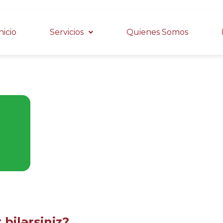
sino – Azərba
nicio
Servicios
Quienes Somos
ino Pin-Up
bilərsiniz?