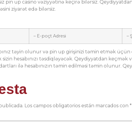
iz pin up casino vəziyyətinə keçirə bilərsiz. Qeydiyyat
ini ziyarət edə bilərsiz.
– E-poçt Adresi
– 
ınız təyin olunur və pin up girişinizi təmin etmək üçü
izin hesabınızı təsdiqləyəcək. Qeydiyyatdan keçmək və
ndartları ilə hesabınızın təmin edilməsi təmin olunur. 
esta
publicada.
Los campos obligatorios están marcados con
*