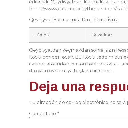
ediləcək. Qeydiyyatdan keçməkdan sonra, s
https://www.columbiacitytheater.com/ sahifəs
Qeydiyyat Formasında Daxil Etməlisiniz:
– Adınız
– Soyadınız
Qeydiyyatdan keçməkdan sonra, sizin hesab
kodu göndəriləcək. Bu kodu təqdim etmək s
casino tərəfindən verilən təhlükəsizlik sta
da oyun oynamaya başlaya bilərsiniz.
Deja una respu
Tu dirección de correo electrónico no será 
Comentario
*