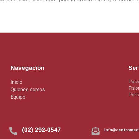
Navegación
Ser
Paci
Inicio
Fisio
Quienes somos
Perf
Equipo
(02) 292-0547
info@centromed