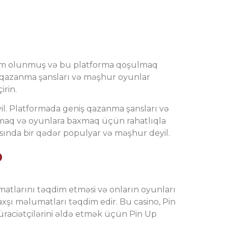
dim olunmuş və bu platforma qoşulmaq
iş qazanma şansları və məşhur oyunlar
rin.
l. Platformada geniş qazanma şansları və
maq və oyunlara baxmaq üçün rahatlıqla
asında bir qədər populyar və məşhur deyil.
?
matlarını təqdim etməsi və onların oyunları
axşı məlumatları təqdim edir. Bu casino, Pin
üraciətçilərini əldə etmək üçün Pin Up