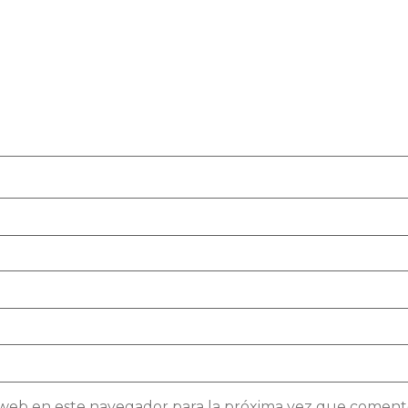
 web en este navegador para la próxima vez que coment