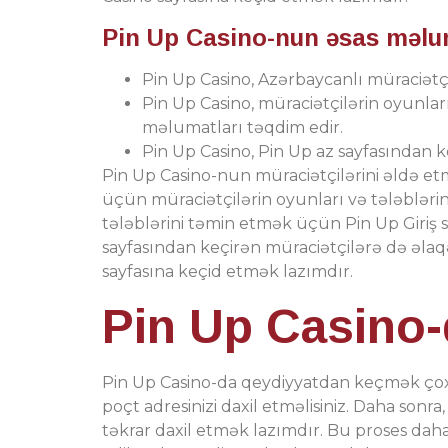
Pin Up Casino-nun əsas məlu
Pin Up Casino, Azərbaycanlı müraciətçi
Pin Up Casino, müraciətçilərin oyunla
məlumatları təqdim edir.
Pin Up Casino, Pin Up az sayfasından k
Pin Up Casino-nun müraciətçilərini əldə et
üçün müraciətçilərin oyunları və tələblərin
tələblərini təmin etmək üçün Pin Up Giriş 
sayfasından keçirən müraciətçilərə də əlaq
sayfasına keçid etmək lazımdır.
Pin Up Casino
Pin Up Casino-da qeydiyyatdan keçmək çox r
poçt adresinizi daxil etməlisiniz. Daha sonra
təkrar daxil etmək lazımdır. Bu proses daha 