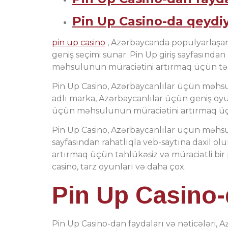
Pin Up Casino-da qeydi
pin up casino
, Azərbaycanda populyarlaşan 
geniş seçimi sunar. Pin Up giriş sayfasında
məhsulunun müraciətini artırmaq üçün təhlü
Pin Up Casino, Azərbaycanlılar üçün məhsul
adlı marka, Azərbaycanlılar üçün geniş oyun 
üçün məhsulunun müraciətini artırmaq üçün
Pin Up Casino, Azərbaycanlılar üçün məhsul
sayfasından rahatlıqla veb-saytına daxil o
artırmaq üçün təhlükəsiz və müraciətli bir p
casino, tarz oyunları və daha çox.
Pin Up Casino-d
Pin Up Casino-dan faydaları və nəticələri, 