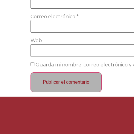
Correo electrónico
*
Web
Guarda mi nombre, correo electrónico y