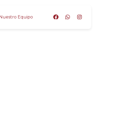
ycanda
Nuestro Equipo