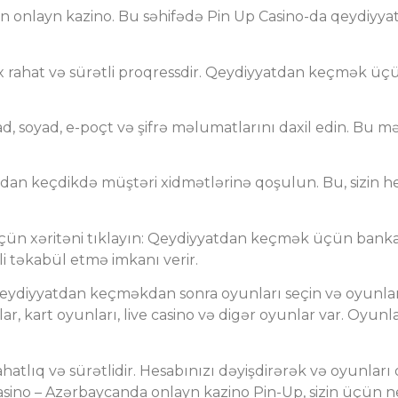
an onlayn kazino. Bu səhifədə Pin Up Casino-da qeydiy
ahat və sürətli proqressdir. Qeydiyyatdan keçmək üçün p
d, soyad, e-poçt və şifrə məlumatlarını daxil edin. Bu 
tdan keçdikdə müştəri xidmətlərinə qoşulun. Bu, sizin 
çün xəritəni tıklayın: Qeydiyyatdan keçmək üçün banka
li təkabül etmə imkanı verir.
eydiyyatdan keçməkdan sonra oyunları seçin və oyunları
lar, kart oyunları, live casino və digər oyunlar var. Oyu
hatlıq və sürətlidir. Hesabınızı dəyişdirərək və oyunlar
 Casino – Azərbaycanda onlayn kazino Pin-Up, sizin üçün