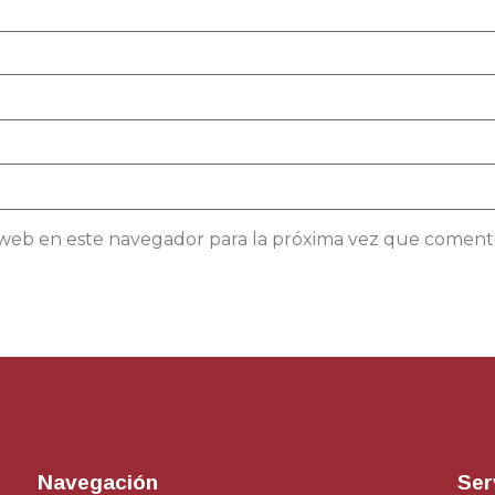
 web en este navegador para la próxima vez que coment
Navegación
Ser