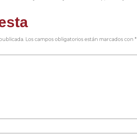
esta
publicada.
Los campos obligatorios están marcados con
*