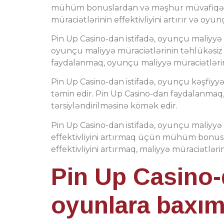
mühüm bonuslardan və məşhur müvafiqət şər
müraciətlərinin effektivliyini artırır və oyu
Pin Up Casino-dan istifadə, oyunçu maliyyə 
oyunçu maliyyə müraciətlərinin təhlükəsiz
faydalanmaq, oyunçu maliyyə müraciətlərini
Pin Up Casino-dan istifadə, oyunçu kəşfiyy
təmin edir. Pin Up Casino-dan faydalanmaq, 
tərsiyləndirilməsinə kömək edir.
Pin Up Casino-dan istifadə, oyunçu maliyyə 
effektivliyini artırmaq üçün mühüm bonusl
effektivliyini artırmaq, maliyyə müraciətlər
Pin Up Casino
oyunlara baxı