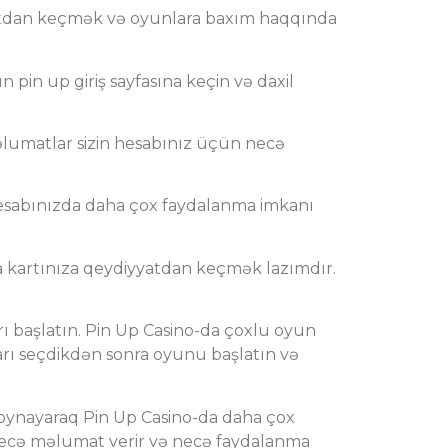
yatdan keçmək və oyunlara baxım haqqında
in up giriş sayfasına keçin və daxil
məlumatlar sizin hesabınız üçün necə
hesabınızda daha çox faydalanma imkanı
 kartınıza qeydiyyatdan keçmək lazımdır.
 başlatın. Pin Up Casino-da çoxlu oyun
nları seçdikdən sonra oyunu başlatın və
ı oynayaraq Pin Up Casino-da daha çox
 necə məlumat verir və necə faydalanma