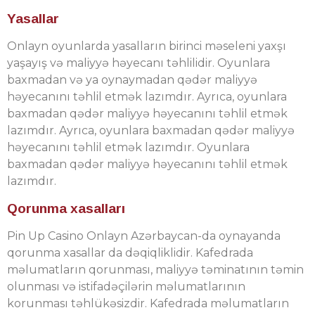
Yasallar
Onlayn oyunlarda yasalların birinci məseleni yaxşı
yaşayış və maliyyə həyecanı təhlilidir. Oyunlara
baxmadan və ya oynaymadan qədər maliyyə
həyecanını təhlil etmək lazımdır. Ayrıca, oyunlara
baxmadan qədər maliyyə həyecanını təhlil etmək
lazımdır. Ayrıca, oyunlara baxmadan qədər maliyyə
həyecanını təhlil etmək lazımdır. Oyunlara
baxmadan qədər maliyyə həyecanını təhlil etmək
lazımdır.
Qorunma xasalları
Pin Up Casino Onlayn Azərbaycan-da oynayanda
qorunma xasallar da dəqiqliklidir. Kafedrada
məlumatların qorunması, maliyyə təminatının təmin
olunması və istifadəçilərin məlumatlarının
korunması təhlükəsizdir. Kafedrada məlumatların