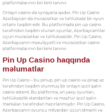
platformalarının biri kimi tanınır.
Onlayn casino-da oynayana qədər, Pin Up Casino
Azərbaycan-da müraciətkar və təhlükəsiz bir oyun
ortamı təqdim edir. Bu platformada pin up casino
tərəfindən təqdim olunan oyunlar, Azərbaycanlılar
üçün müraciətkar və təhlükəsizdir. Pin Up Casino,
Azərbaycanın məsuliyyətli və müraciətkar casino
platformalarının biri kimi tanınır.
Pin Up Casino haqqında
məlumatlar
Pin Up Casino – bu pinup, pin up casino və pinap az
tərəfindən təqdim olunmuş bir onlayn qızıl qalın
casino sistemi. Bu platforma, ən yaxşı oyunları,
təhlükəsizlik standartları və məşhur qızıl qalın
markaları tərəfindən hazırlanmışdır. Pin Up Casino,
Azərbaycanın oyunçu milyardarı üçün idmanlı və