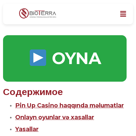
Pin Up Casino Onlayn
Azərbaycan
OYNA
Содержимое
Pin Up Casino haqqında məlumatlar
Onlayn oyunlar və xasallar
Yasallar