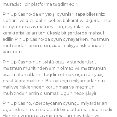
müraciətli bir platforma təqdim edir.
Pin Up Casino-da ən yaxşı oyunları tapa bilərsiniz:
slotlar, live qızıl qalın, poker, bakarat və digərlər. Hər
bir oyunun əsas məlumatları, qaydaları və
xarakteristikaları təhlükəsiz bir şərtlərdə məhsul
edilir. Pin Up Casino-da oyun oynayarkən, məzmun
mühitindən əmin olun, ciddi maliyyə risklərindən
korunun.
Pin Up Casino-nun təhlükəsizlik standartları,
məzmun mühitindən əmin olmaq və məzmunun
əsas məlumatlarını təqdim etmək üçün ən yaxşı
praktiklərə malikdir. Bu, oyunçu milyardarlarının
maliyyə risklərindən korunması və məzmun
mühitindən əmin olunması üçün necə işləyir.
Pin Up Casino, Azərbaycanın oyunçu milyardarları
üçün idmanlı və müraciətli bir platforma təqdim edir.
Hər bir oyunun əsas məlumatları, qaydaları və