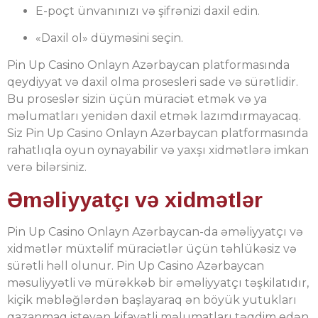
E-poçt ünvanınızı və şifrənizi daxil edin.
«Daxil ol» düyməsini seçin.
Pin Up Casino Onlayn Azərbaycan platformasında
qeydiyyat və daxil olma prosesleri sade və sürətlidir.
Bu proseslər sizin üçün müraciət etmək və ya
məlumatları yenidən daxil etmək lazımdırmayacaq.
Siz Pin Up Casino Onlayn Azərbaycan platformasında
rahatlıqla oyun oynayabilir və yaxşı xidmətlərə imkan
verə bilərsiniz.
Əməliyyatçı və xidmətlər
Pin Up Casino Onlayn Azərbaycan-da əməliyyatçı və
xidmətlər müxtəlif müraciətlər üçün təhlükəsiz və
sürətli həll olunur. Pin Up Casino Azərbaycan
məsuliyyətli və mürəkkəb bir əməliyyatçı təşkilatıdır,
kiçik məbləğlərdən başlayaraq ən böyük yutukları
qazanmaq isteyən kifayətli məlumatları təqdim edən