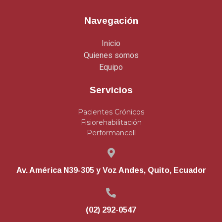
Navegación
Inicio
Quienes somos
Equipo
Servicios
Pacientes Crónicos
Fisiorehabilitación
Performancell
Av. América N39-305 y Voz Andes, Quito, Ecuador
(02) 292-0547