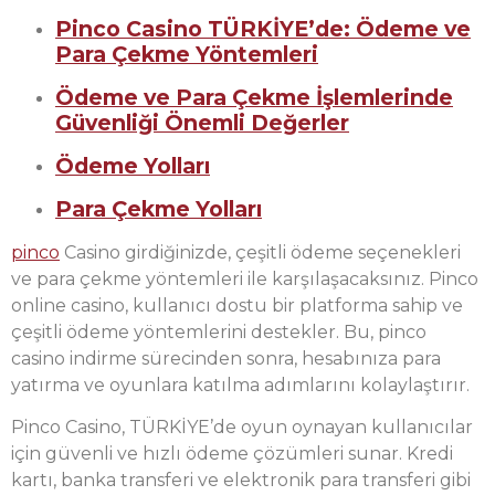
Pinco Casino TÜRKİYE’de: Ödeme ve
Para Çekme Yöntemleri
Ödeme ve Para Çekme İşlemlerinde
Güvenliği Önemli Değerler
Ödeme Yolları
Para Çekme Yolları
pinco
Casino girdiğinizde, çeşitli ödeme seçenekleri
ve para çekme yöntemleri ile karşılaşacaksınız. Pinco
online casino, kullanıcı dostu bir platforma sahip ve
çeşitli ödeme yöntemlerini destekler. Bu, pinco
casino indirme sürecinden sonra, hesabınıza para
yatırma ve oyunlara katılma adımlarını kolaylaştırır.
Pinco Casino, TÜRKİYE’de oyun oynayan kullanıcılar
için güvenli ve hızlı ödeme çözümleri sunar. Kredi
kartı, banka transferi ve elektronik para transferi gibi