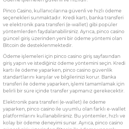
Pinco Casino, kullanıcılarına güvenli ve hızlı ödeme
seçenekleri sunmaktadır. Kredi kartı, banka transferi
ve elektronik para transferi (e-wallet) gibi popüler
yöntemlerden faydalanabilirsiniz. Ayrıca, pinco casino
güncel giriş üzerinden yeni bir ödeme yöntemi olan
Bitcoin de desteklenmektedir.
Ödeme işlemeleri için pinco casino giriş sayfasından
giriş yapın ve istediğiniz ödeme yöntemini seçin. Kredi
kartı ile ödeme yaparken, pinco casino güvenlik
standartlarını karşılar ve bilgilerinizi korur. Banka
transferi ile ödeme yaparken, işlemi tamamlamak için
belirli bir süre içinde transfer yapmanız gerekecektir.
Elektronik para transferi (e-wallet) ile ödeme
yaparken, pinco casino ile uyumlu olan farklı e-wallet
platformlarını kullanabilirsiniz. Bu yöntemler, hızlı ve
kolay bir ödeme deneyimi sunar. Ayrıca, pinco casino