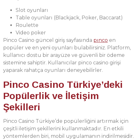
Slot oyunları
Table oyunları (Blackjack, Poker, Baccarat)
Roulette
Video poker
Pinco Casino güncel giriş sayfasında
pınco
en
popüler ve en yeni oyunları bulabilirsiniz. Platform,
kullanıcı dostu bir arayüze ve güvenli bir ödeme
sistemine sahiptir. Kullanıcılar pinco casino girişi
yaparak rahatça oyunları deneyebilirler.
Pinco Casino Türkiye’deki
Popülerlik ve İletişim
Şekilleri
Pinco Casino Türkiye’de popülerliğini artırmak için
çeşitli iletişim şekillerini kullanmaktadır. En etkili
yöntemlerden biri, mobil uygulamanın indirilmesidir.