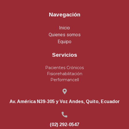
Navegación
Inicio
Quienes somos
Equipo
Servicios
Pacientes Crónicos
Fisiorehabilitación
Performancell
Av. América N39-305 y Voz Andes, Quito, Ecuador
(02) 292-0547