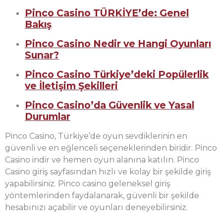
Pinco Casino TÜRKİYE’de: Genel
Bakış
Pinco Casino Nedir ve Hangi Oyunları
Sunar?
Pinco Casino Türkiye’deki Popülerlik
ve İletişim Şekilleri
Pinco Casino’da Güvenlik ve Yasal
Durumlar
Pinco Casino, Türkiye’de oyun sevdiklerinin en
güvenli ve en eğlenceli seçeneklerinden biridir. Pinco
Casino indir ve hemen oyun alanına katılın. Pinco
Casino giriş sayfasından hızlı ve kolay bir şekilde giriş
yapabilirsiniz. Pinco casino geleneksel giriş
yöntemlerinden faydalanarak, güvenli bir şekilde
hesabınızı açabilir ve oyunları deneyebilirsiniz.