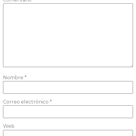
Nombre
*
Correo electrónico
*
Web