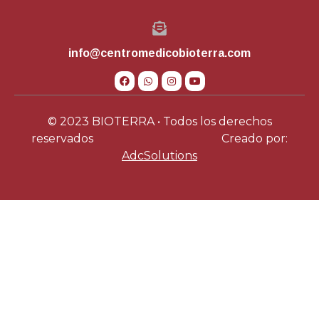
info@centromedicobioterra.com
© 2023 BIOTERRA • Todos los derechos
reservados
Creado por:
AdcSolutions