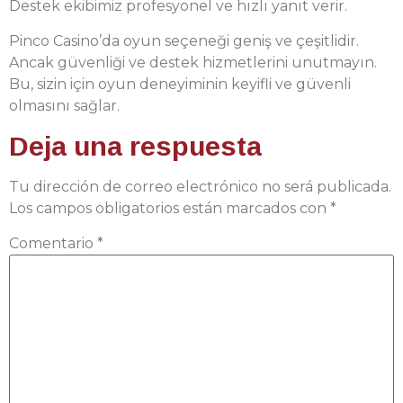
Destek ekibimiz profesyonel ve hızlı yanıt verir.
Pinco Casino’da oyun seçeneği geniş ve çeşitlidir.
Ancak güvenliği ve destek hizmetlerini unutmayın.
Bu, sizin için oyun deneyiminin keyifli ve güvenli
olmasını sağlar.
Deja una respuesta
Tu dirección de correo electrónico no será publicada.
Los campos obligatorios están marcados con
*
Comentario
*