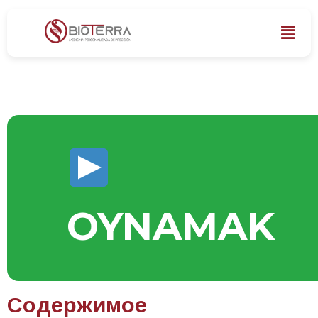
Pinco casino
Türkiye’de – oyun
seçenekleri
OYNAMAK
Содержимое