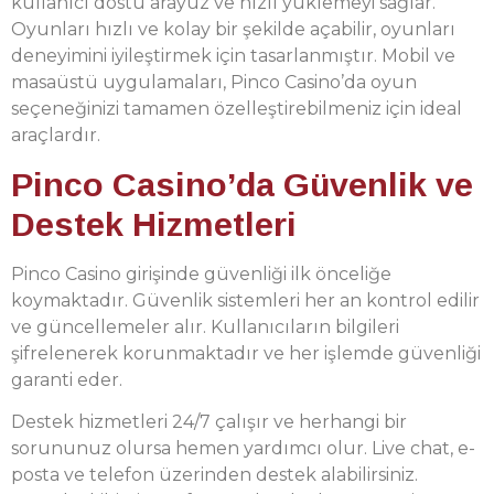
kullanıcı dostu arayüz ve hızlı yüklemeyi sağlar.
Oyunları hızlı ve kolay bir şekilde açabilir, oyunları
deneyimini iyileştirmek için tasarlanmıştır. Mobil ve
masaüstü uygulamaları, Pinco Casino’da oyun
seçeneğinizi tamamen özelleştirebilmeniz için ideal
araçlardır.
Pinco Casino’da Güvenlik ve
Destek Hizmetleri
Pinco Casino girişinde güvenliği ilk önceliğe
koymaktadır. Güvenlik sistemleri her an kontrol edilir
ve güncellemeler alır. Kullanıcıların bilgileri
şifrelenerek korunmaktadır ve her işlemde güvenliği
garanti eder.
Destek hizmetleri 24/7 çalışır ve herhangi bir
sorununuz olursa hemen yardımcı olur. Live chat, e-
posta ve telefon üzerinden destek alabilirsiniz.