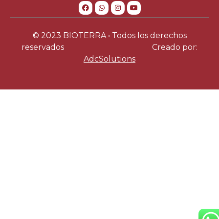
© 2023 BIOTERRA • Todos los derechos
reservados
Creado por:
AdcSolutions