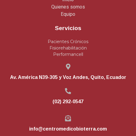
Quienes somos
Equipo
Servicios
Pacientes Crónicos
Fisiorehabilitación
Performancell
Av. América N39-305 y Voz Andes, Quito, Ecuador
(02) 292-0547
info@centromedicobioterra.com