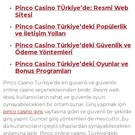
Pinco Casino TÜrkiye’de: Resmi Web
Sitesi
Pinco Casino Türkiye’deki Popülerlik
ve İletişim Yolları
Pinco Casino Türkiye’deki Güvenlik ve
Ödeme Yöntemleri
Pinco Casino Türkiye’deki Oyunlar ve
Bonus Programları
Pinco Casino Türkiye’de en güvenli ve güvenilir
online casino seçeneklerinden biridir. Resmi web
sitesi, kullanıcıların rahat ve güvenle oyun
oynayabilecekleri bir ortam sunar. Giriş yapmak için
pinco casino giriş
sayfasına gidin ve güvenli bir şekilde
giriş yapın. Güncel giriş yöntemleri de mevcuttır, bu
da kullanıcıların çeşitli cihazlardan oynayabilecekleri
anlamına gelir. Pinco online casino, Türkiye’deki