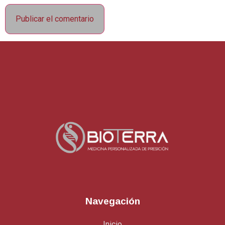
Navegación
Inicio