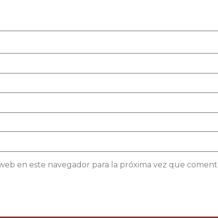
 web en este navegador para la próxima vez que coment