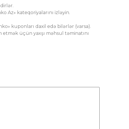
irlər.
 Az» kateqoriyalarını izləyin.
» kuponları daxil edə bilərlər (varsa).
min etmək üçün yaxşı məhsul təminatını