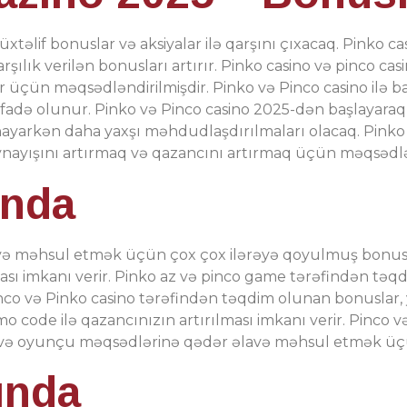
xtəlif bonuslar və aksiyalar ilə qarşını çıxacaq. Pinko 
arşılık verilən bonusları artırır. Pinko casino və pinco 
rlər üçün məqsədləndirilmişdir. Pinko və Pinco casino ilə
də olunur. Pinko və Pinco casino 2025-dən başlayaraq mü
ynayarkən daha yaxşı məhdudlaşdırılmaları olacaq. Pink
 oynayışını artırmaq və qazancını artırmaq üçün məqsədlə
ında
və məhsul etmək üçün çox çox ilərəyə qoyulmuş bonusl
ması imkanı verir. Pinko az və pinco game tərəfindən tə
 Pinco və Pinko casino tərəfindən təqdim olunan bonusla
omo code ilə qazancınızın artırılması imkanı verir. Pinco
 və oyunçu məqsədlərinə qədər əlavə məhsul etmək üçün
ında