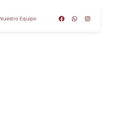
5 –
Nuestro Equipo
Пинко