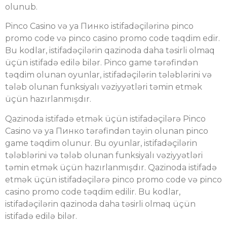
olunub.
Pinco Casino və ya Пинко istifadəçilərinə pinco
promo code və pinco casino promo code təqdim edir.
Bu kodlar, istifadəçilərin qazinoda daha təsirli olmaq
üçün istifadə edilə bilər. Pinco game tərəfindən
təqdim olunan oyunlar, istifadəçilərin tələblərini və
tələb olunan funksiyalı vəziyyətləri təmin etmək
üçün hazırlanmışdır.
Qazinoda istifadə etmək üçün istifadəçilərə Pinco
Casino və ya Пинко tərəfindən təyin olunan pinco
game təqdim olunur. Bu oyunlar, istifadəçilərin
tələblərini və tələb olunan funksiyalı vəziyyətləri
təmin etmək üçün hazırlanmışdır. Qazinoda istifadə
etmək üçün istifadəçilərə pinco promo code və pinco
casino promo code təqdim edilir. Bu kodlar,
istifadəçilərin qazinoda daha təsirli olmaq üçün
istifadə edilə bilər.