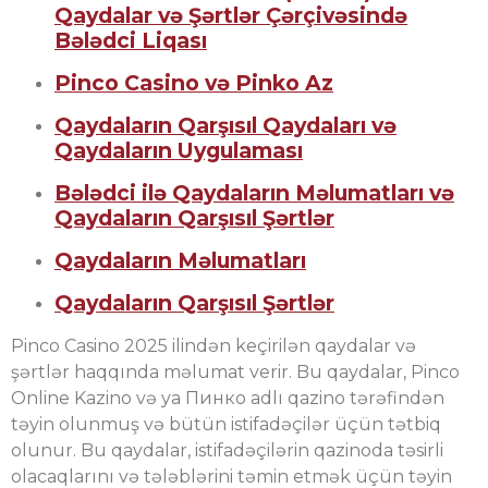
Qaydalar və Şərtlər Çərçivəsində
Bələdci Liqası
Pinco Casino və Pinko Az
Qaydaların Qarşısıl Qaydaları və
Qaydaların Uygulaması
Bələdci ilə Qaydaların Məlumatları və
Qaydaların Qarşısıl Şərtlər
Qaydaların Məlumatları
Qaydaların Qarşısıl Şərtlər
Pinco Casino 2025 ilindən keçirilən qaydalar və
şərtlər haqqında məlumat verir. Bu qaydalar, Pinco
Online Kazino və ya Пинко adlı qazino tərəfindən
təyin olunmuş və bütün istifadəçilər üçün tətbiq
olunur. Bu qaydalar, istifadəçilərin qazinoda təsirli
olacaqlarını və tələblərini təmin etmək üçün təyin