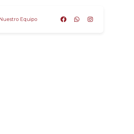
nd Tricks –
Nuestro Equipo
 Online-