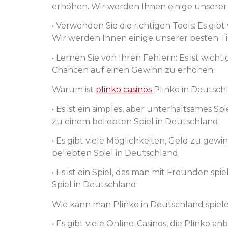
erhöhen. Wir werden Ihnen einige unserer 
• Verwenden Sie die richtigen Tools: Es g
Wir werden Ihnen einige unserer besten Ti
• Lernen Sie von Ihren Fehlern: Es ist wicht
Chancen auf einen Gewinn zu erhöhen.
Warum ist
plinko casinos
Plinko in Deutschl
• Es ist ein simples, aber unterhaltsames Spi
zu einem beliebten Spiel in Deutschland.
• Es gibt viele Möglichkeiten, Geld zu gewi
beliebten Spiel in Deutschland.
• Es ist ein Spiel, das man mit Freunden sp
Spiel in Deutschland.
Wie kann man Plinko in Deutschland spiel
• Es gibt viele Online-Casinos, die Plinko a