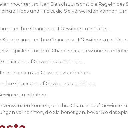
elen möchten, sollten Sie sich zunächst die Regeln des
h einige Tipps und Tricks, die Sie verwenden können, 
n aus, um Ihre Chancen auf Gewinne zu erhöhen.
 die Kugeln aus, um Ihre Chancen auf Gewinne zu erhöhen
iel zu spielen und Ihre Chancen auf Gewinne zu erhöhe
hre Chancen auf Gewinne zu erhöhen.
um Ihre Chancen auf Gewinne zu erhöhen.
 um Ihre Chancen auf Gewinne zu erhöhen.
 Gewinne zu erhöhen.
 Sie verwenden können, um Ihre Chancen auf Gewinne zu er
ungen vornehmen, die Sie benötigen, bevor Sie das Spiel