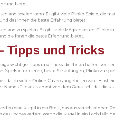
ahrung bietet.
utschland spielen kann: Es gibt viele Plinko-Spiele, die 
 und das Ihnen die beste Erfahrung bietet.
tschland zu spielen: Es gibt viele Möglichkeiten, Plinko 
und die Ihnen die beste Erfahrung bietet.
– Tipps und Tricks
inige wichtige Tipps und Tricks, die Ihnen helfen könne
des Spiels informieren, bevor Sie anfangen, Plinko zu spie
el, das in vielen Online-Casinos angeboten wird. Es ist ei
r Name «Plinko» stammt von dem Geräusch, das die Kugel
e werfen eine Kugel in ein Brett, das aus verschiedenen 
n des Loches variiert. Wenn die Kugel in ein Loch fällt, 