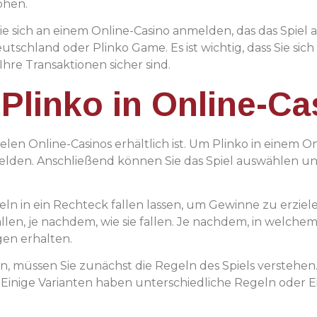
öhen.
e sich an einem Online-Casino anmelden, das das Spiel anb
eutschland oder Plinko Game. Es ist wichtig, dass Sie s
hre Transaktionen sicher sind.
 Plinko in Online-C
 vielen Online-Casinos erhältlich ist. Um Plinko in einem 
melden. Anschließend können Sie das Spiel auswählen 
geln in ein Rechteck fallen lassen, um Gewinne zu erziel
len, je nachdem, wie sie fallen. Je nachdem, in welchem
en erhalten.
n, müssen Sie zunächst die Regeln des Spiels verstehen. 
. Einige Varianten haben unterschiedliche Regeln oder Ei