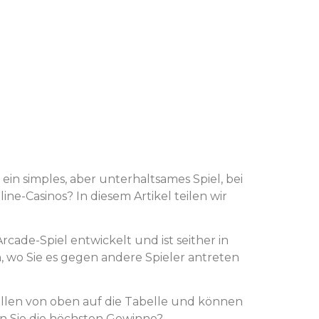
t ein simples, aber unterhaltsames Spiel, bei
ne-Casinos? In diesem Artikel teilen wir
Arcade-Spiel entwickelt und ist seither in
, wo Sie es gegen andere Spieler antreten
 fallen von oben auf die Tabelle und können
en Sie die höchsten Gewinne?