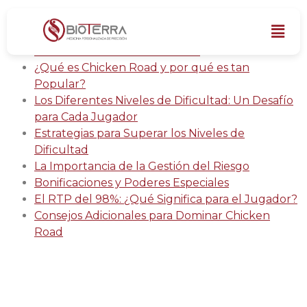
Prepárate para el Desafío Avícola: ¿Serás Capaz
de Guiar a la Gallina Segura a Través de Chicken
Road Hacia un Tesoro de Oro?
¿Qué es Chicken Road y por qué es tan
Popular?
Los Diferentes Niveles de Dificultad: Un Desafío
para Cada Jugador
Estrategias para Superar los Niveles de
Dificultad
La Importancia de la Gestión del Riesgo
Bonificaciones y Poderes Especiales
El RTP del 98%: ¿Qué Significa para el Jugador?
Consejos Adicionales para Dominar Chicken
Road
Prepárate para el
Desafío Avícola: