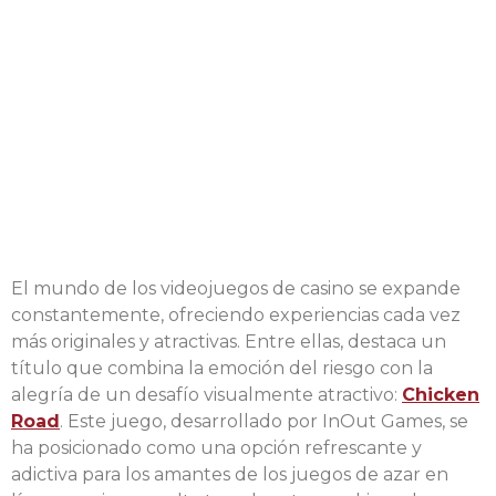
¿Serás Capaz de Guiar
a la Gallina Segura a
Través de Chicken
Road Hacia un Tesoro
de Oro?
El mundo de los videojuegos de casino se expande
constantemente, ofreciendo experiencias cada vez
más originales y atractivas. Entre ellas, destaca un
título que combina la emoción del riesgo con la
alegría de un desafío visualmente atractivo:
Chicken
Road
. Este juego, desarrollado por InOut Games, se
ha posicionado como una opción refrescante y
adictiva para los amantes de los juegos de azar en