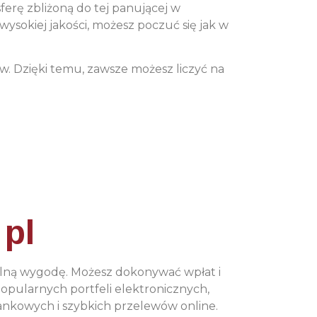
ferę zbliżoną do tej panującej w
 wysokiej jakości, możesz poczuć się jak w
. Dzięki temu, zawsze możesz liczyć na
pl
alną wygodę. Możesz dokonywać wpłat i
popularnych portfeli elektronicznych,
bankowych i szybkich przelewów online.