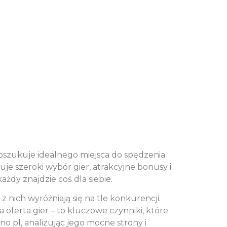
h,
e
poszukuje idealnego miejsca do spędzenia
uje szeroki wybór gier, atrakcyjne bonusy i
dy znajdzie coś dla siebie.
 nich wyróżniają się na tle konkurencji.
 oferta gier – to kluczowe czynniki, które
o pl, analizując jego mocne strony i