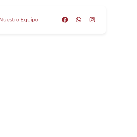
wek i potencjalnych wygranych, oferujące
Nuestro Equipo
o Lemon
jsce dla
rozrywek i