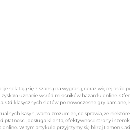
nych wygranyc
 niezapomnian
je splatają się z szansą na wygraną, coraz więcej osób 
ra zyskała uznanie wśród miłośników hazardu online. Ofer
. Od klasycznych slotów po nowoczesne gry karciane, każ
alnych kasyn, warto zrozumieć, co sprawia, że niektóre z
płatności, obsługa klienta, efektywność strony i szeroka
line. W tym artykule przyjrzymy się bliżej Lemon Casin