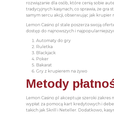
rozwiązanie dla osób, które cenią sobie au
tradycyjnych kasynach, co sprawia, że gra st
samym sercu akcji, obserwując jak krupier r
Lemon Casino pl stale poszerza swoją ofer
dostęp do najnowszych i najpopularniejszy
Automaty do gry
Ruletka
Blackjack
Poker
Bakarat
Gry z krupierem na żywo
Metody płatno
Lemon Casino pl akceptuje szeroki zakres
wypłat za pomocą kart kredytowych i debeto
takich jak Skrill i Neteller. Dodatkowo, k