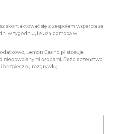
esz skontaktować się z zespołem wsparcia za
dni w tygodniu, i służą pomocą w
 Dodatkowo, Lemon Casino pl stosuje
ed niepowołanymi osobami. Bezpieczeństwo
 i bezpieczną rozgrywkę.