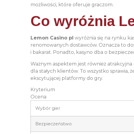
możliwości, które oferuje graczom.
Co wyróżnia Le
Lemon Casino pl
wyróżnia się na rynku ka
renomowanych dostawców. Oznacza to dostęp
i bakarat. Ponadto, kasyno dba o bezpiecz
Ważnym aspektem jest również atrakcyjna 
dla stałych klientów. To wszystko sprawia,
ekscytującej platformy do gry.
Kryterium
Ocena
Wybór gier
Bezpieczeństwo