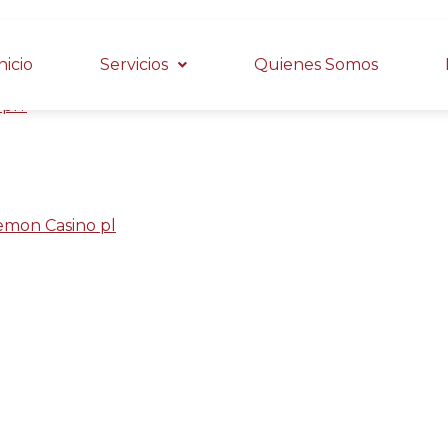
pl to idealne miejsce dla miłośników wirtualnych rozry
nicio
Servicios
Quienes Somos
onkurencji?
 pl?
emon Casino pl
się, dlaczeg
to idealne mie
 wirtualnych 