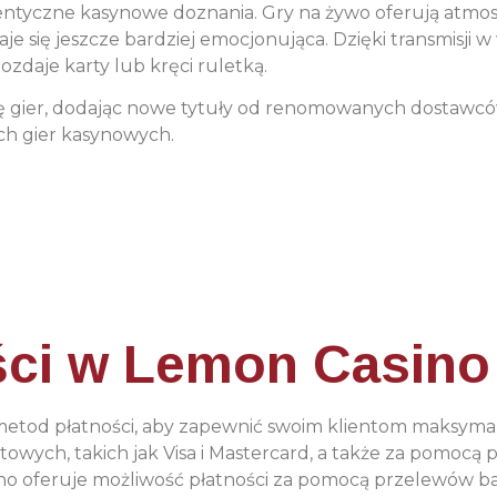
tentyczne kasynowe doznania. Gry na żywo oferują atmos
aje się jeszcze bardziej emocjonująca. Dzięki transmisji w
ozdaje karty lub kręci ruletką.
tę gier, dodając nowe tytuły od renomowanych dostawców
ch gier kasynowych.
ści w Lemon Casino 
 metod płatności, aby zapewnić swoim klientom maksym
wych, takich jak Visa i Mastercard, a także za pomocą 
asyno oferuje możliwość płatności za pomocą przelewów 