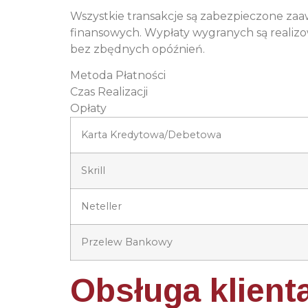
Wszystkie transakcje są zabezpieczone za
finansowych. Wypłaty wygranych są realizow
bez zbędnych opóźnień.
Metoda Płatności
Czas Realizacji
Opłaty
Karta Kredytowa/Debetowa
Skrill
Neteller
Przelew Bankowy
Obsługa klient