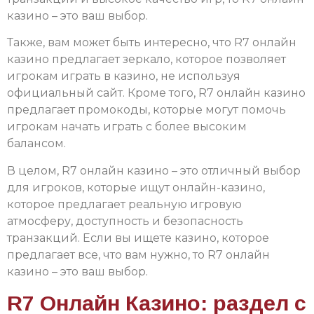
казино – это ваш выбор.
Также, вам может быть интересно, что R7 онлайн
казино предлагает зеркало, которое позволяет
игрокам играть в казино, не используя
официальный сайт. Кроме того, R7 онлайн казино
предлагает промокоды, которые могут помочь
игрокам начать играть с более высоким
балансом.
В целом, R7 онлайн казино – это отличный выбор
для игроков, которые ищут онлайн-казино,
которое предлагает реальную игровую
атмосферу, доступность и безопасность
транзакций. Если вы ищете казино, которое
предлагает все, что вам нужно, то R7 онлайн
казино – это ваш выбор.
R7 Онлайн Казино: раздел с