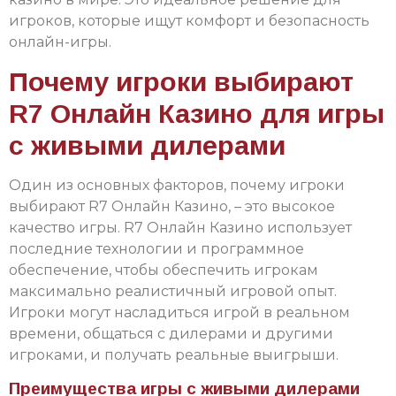
игроков, которые ищут комфорт и безопасность
онлайн-игры.
Почему игроки выбирают
R7 Онлайн Казино для игры
с живыми дилерами
Один из основных факторов, почему игроки
выбирают R7 Онлайн Казино, – это высокое
качество игры. R7 Онлайн Казино использует
последние технологии и программное
обеспечение, чтобы обеспечить игрокам
максимально реалистичный игровой опыт.
Игроки могут насладиться игрой в реальном
времени, общаться с дилерами и другими
игроками, и получать реальные выигрыши.
Преимущества игры с живыми дилерами