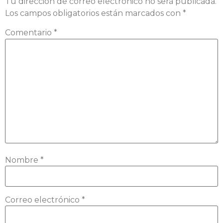
Tu dirección de correo electrónico no será publicada.
Los campos obligatorios están marcados con
*
Comentario
*
Nombre
*
Correo electrónico
*