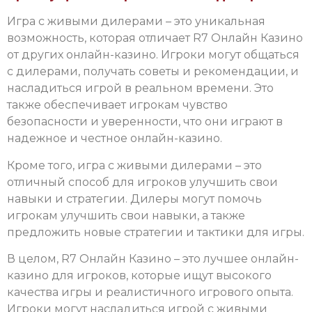
Игра с живыми дилерами – это уникальная
возможность, которая отличает R7 Онлайн Казино
от других онлайн-казино. Игроки могут общаться
с дилерами, получать советы и рекомендации, и
насладиться игрой в реальном времени. Это
также обеспечивает игрокам чувство
безопасности и уверенности, что они играют в
надежное и честное онлайн-казино.
Кроме того, игра с живыми дилерами – это
отличный способ для игроков улучшить свои
навыки и стратегии. Дилеры могут помочь
игрокам улучшить свои навыки, а также
предложить новые стратегии и тактики для игры.
В целом, R7 Онлайн Казино – это лучшее онлайн-
казино для игроков, которые ищут высокого
качества игры и реалистичного игрового опыта.
Игроки могут насладиться игрой с живыми