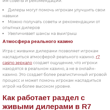
им советы и рекомендации.
Дилеры могут помочь игрокам улучшить свои
навыки
Можно получать советы и рекомендации от
опытных дилеров
Увеличивает шансы на выигрыш
Атмосфера реального казино
Игра с живыми дилерами позволяет игрокам
насладиться атмосферой реального казино.
r7
casino зеркало
создает ощущение, что игроки
находятся в реальном казино, а не в онлайн-
казино. Это создает более реалистичный игровой
процесс и может помочь игрокам насладиться
игрой на более высоком уровне.
Как работает раздел с
живыми дилерами в R7