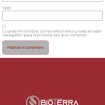
Web
Guarda mi nombre, correo electrónico y web en este
navegador para la próxima vez que comente.