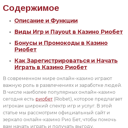
Содержимое
Описание и Функции
Виды Игр и Пayout в Казино Риобет
Бонусы и Промокоды в Казино
Риобет
Как Зарегистрироваться и Начать
Играть в Казино Риобет
В современном мире онлайн-казино играют
важную роль в развлечениях и заработке людей.
В числе наиболее популярных онлайн-казино
сегодня есть
риобет
(Riobet), которое предлагает
игрокам широкий спектр игр и услуг. В этой
статье мы рассмотрим официальный сайт и
зеркало онлайн-казино Рио Бет, чтобы помочь
вам начать играть и получать выгоду.