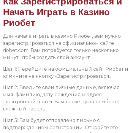
Как Зарегистрироваться и
Начать Играть в Казино
Риобет
Для начала играть в казино Риобет, вам нужно
зарегистрироваться на официальном сайте
riobet.com. Вам потребуется только несколько
минут, чтобы создать свой аккаунт.
Шаг 1: Перейдите на официальный сайт Риобет и
кликните на кнопку «Зарегистрироваться».
Шаг 2: Введите свои личные данные, включая
имя, фамилию, дату рождения и адрес
электронной почты. Вам также нужно выбрать
сложный пароль.
Шаг 3: Вам будет отправлено письмо с
подтверждением регистрации. Откройте это