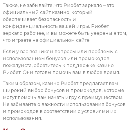
Также, не забывайте, что Риобет зеркало – это
официальный сайт казино, который
обеспечивает безопасность и
конфиденциальность вашей игры. Риобет
зеркало рабочее, и вы можете быть уверены в том,
что играете на официальном сайте.
Если у вас возникли вопросы или проблемы с
использованием бонусов или промокодов,
пожалуйста, обратитесь к поддержке казино
Риобет. Они готовы помочь вам в любое время.
Таким образом, казино Риобет предлагает вам
широкий выбор бонусов и промокодов, которые
могут помочь вам начать игру с преимуществом.
Не забывайте о важности использования бонусов
и промокодов в соответствии с условиями их
использования.