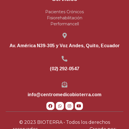
Pacientes Crónicos
Fisiorehabilitación
Performancell
Av. América N39-305 y Voz Andes, Quito, Ecuador
(02) 292-0547
info@centromedicobioterra.com
© 2023 BIOTERRA • Todos los derechos