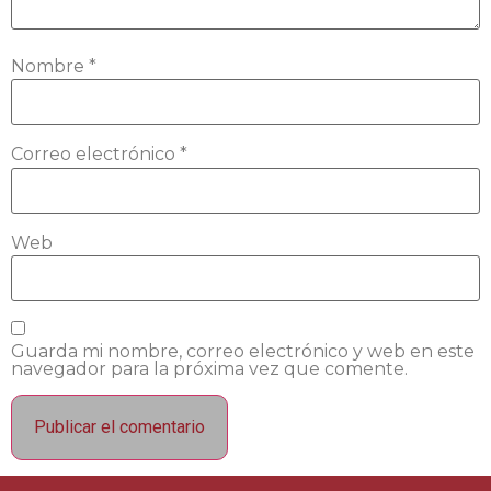
Nombre
*
Correo electrónico
*
Web
Guarda mi nombre, correo electrónico y web en este
navegador para la próxima vez que comente.