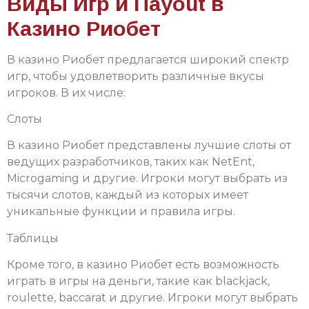
Виды Игр и Пayout в
Казино Риобет
В казино Риобет предлагается широкий спектр
игр, чтобы удовлетворить различные вкусы
игроков. В их числе:
Слоты
В казино Риобет представлены лучшие слоты от
ведущих разработчиков, таких как NetEnt,
Microgaming и другие. Игроки могут выбрать из
тысячи слотов, каждый из которых имеет
уникальные функции и правила игры.
Таблицы
Кроме того, в казино Риобет есть возможность
играть в игры на деньги, такие как blackjack,
roulette, baccarat и другие. Игроки могут выбрать