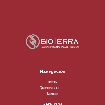
Navegación
Inicio
Quienes somos
Equipo
Servicios