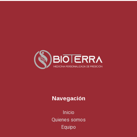
Navegación
Inicio
Quienes somos
Equipo