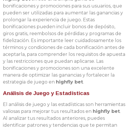
bonificaciones y promociones para sus usuarios, que
pueden ser utilizadas para aumentar las ganancias y
prolongar la experiencia de juego. Estas
bonificaciones pueden incluir bonos de depósito,
giros gratis, reembolsos de pérdidas y programas de
fidelización. Es importante leer cuidadosamente los
términos y condiciones de cada bonificación antes de
aceptarla, para comprender los requisitos de apuesta
y las restricciones que puedan aplicarse. Las
bonificaciones y promociones son una excelente
manera de optimizar las ganancias y fortalecer la
estrategia de juego en
highfly bet
.
Análisis de Juego y Estadísticas
El análisis de juego y las estadísticas son herramientas
valiosas para mejorar tus resultados en
highfly bet
.
Al analizar tus resultados anteriores, puedes
identificar patrones y tendencias que te permitan