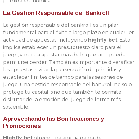
pérdida económica.
La Gestión Responsable del Bankroll
La gestión responsable del bankroll es un pilar
fundamental para el éxito a largo plazo en cualquier
actividad de apuestas, incluyendo
highfly bet
. Esto
implica establecer un presupuesto claro para el
juego, y nunca apostar más de lo que uno puede
permitirse perder. También es importante diversificar
las apuestas, evitar la persecución de pérdidas y
establecer límites de tiempo para las sesiones de
juego. Una gestión responsable del bankroll no solo
protege tu capital, sino que también te permite
disfrutar de la emoción del juego de forma más
sostenible.
Aprovechando las Bonificaciones y
Promociones
Highfly bet
ofrece una amplia gama de