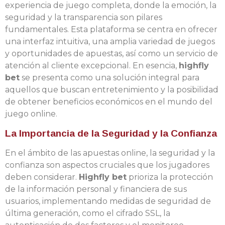
experiencia de juego completa, donde la emoción, la
seguridad y la transparencia son pilares
fundamentales. Esta plataforma se centra en ofrecer
una interfaz intuitiva, una amplia variedad de juegos
y oportunidades de apuestas, así como un servicio de
atención al cliente excepcional. En esencia,
highfly
bet
se presenta como una solución integral para
aquellos que buscan entretenimiento y la posibilidad
de obtener beneficios económicos en el mundo del
juego online.
La Importancia de la Seguridad y la Confianza
En el ámbito de las apuestas online, la seguridad y la
confianza son aspectos cruciales que los jugadores
deben considerar.
Highfly bet
prioriza la protección
de la información personal y financiera de sus
usuarios, implementando medidas de seguridad de
última generación, como el cifrado SSL, la