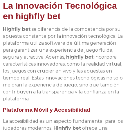
La Innovación Tecnológica
en highfly bet
Highfly bet
se diferencia de la competencia por su
apuesta constante por la innovación tecnológica. La
plataforma utiliza software de última generación
para garantizar una experiencia de juego fluida,
segura y atractiva. Además,
highfly bet
incorpora
características innovadoras, como la realidad virtual,
los juegos con crupier en vivo y las apuestas en
tiempo real. Estas innovaciones tecnológicas no solo
mejoran la experiencia de juego, sino que también
contribuyen a la transparencia y la confianza en la
plataforma.
Plataforma Móvil y Accesibilidad
La accesibilidad es un aspecto fundamental para los
jugadores modernos.
Highfly bet
ofrece una