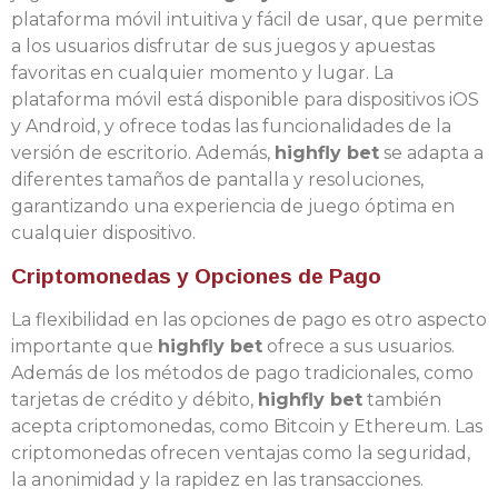
plataforma móvil intuitiva y fácil de usar, que permite
a los usuarios disfrutar de sus juegos y apuestas
favoritas en cualquier momento y lugar. La
plataforma móvil está disponible para dispositivos iOS
y Android, y ofrece todas las funcionalidades de la
versión de escritorio. Además,
highfly bet
se adapta a
diferentes tamaños de pantalla y resoluciones,
garantizando una experiencia de juego óptima en
cualquier dispositivo.
Criptomonedas y Opciones de Pago
La flexibilidad en las opciones de pago es otro aspecto
importante que
highfly bet
ofrece a sus usuarios.
Además de los métodos de pago tradicionales, como
tarjetas de crédito y débito,
highfly bet
también
acepta criptomonedas, como Bitcoin y Ethereum. Las
criptomonedas ofrecen ventajas como la seguridad,
la anonimidad y la rapidez en las transacciones.