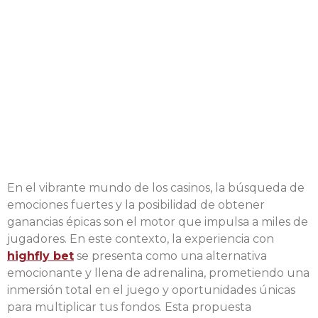
Sensaciones fuertes y
ganancias épicas: Así
se vive la emoción con
highflybet en cada
apuesta.
En el vibrante mundo de los casinos, la búsqueda de
emociones fuertes y la posibilidad de obtener
ganancias épicas son el motor que impulsa a miles de
jugadores. En este contexto, la experiencia con
highfly bet
se presenta como una alternativa
emocionante y llena de adrenalina, prometiendo una
inmersión total en el juego y oportunidades únicas
para multiplicar tus fondos. Esta propuesta