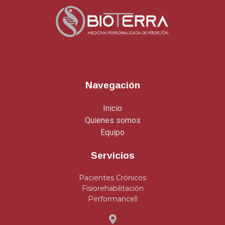
Navegación
Inicio
Quienes somos
Equipo
Servicios
Pacientes Crónicos
Fisiorehabilitación
Performancell