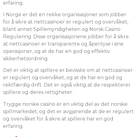
erfaring.
I Norge er det en rekke organisasjoner som jobber
for å sikre at nettcasinoer er regulert og overvåket,
blant annet Spillemyndigheten og Norsk Casino
Regulering. Disse organisasjonene jobber for å sikre
at nettcasinoer er transparente og åpenlyse i sine
operasjoner, og at de har en god og effektiv
sikkerhetsordning.
Det er viktig at spillere er bevisste om at nettcasinoer
er regulert og overvåket, og at de har en god og
rektfærdig drift. Det er også viktig at de respekterer
spillere og deres rettigheter.
Trygge norske casino er en viktig del av det norske
spillmarkedet, og det er avgjørende at de er regulert
og overvåket for å sikre at spillere har en god
erfaring.