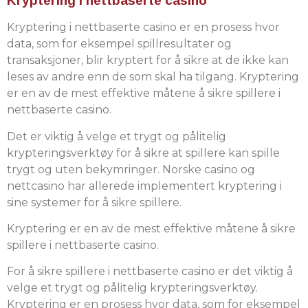
Kryptering i nettbaserte casino
Kryptering i nettbaserte casino er en prosess hvor
data, som for eksempel spillresultater og
transaksjoner, blir kryptert for å sikre at de ikke kan
leses av andre enn de som skal ha tilgang. Kryptering
er en av de mest effektive måtene å sikre spillere i
nettbaserte casino.
Det er viktig å velge et trygt og pålitelig
krypteringsverktøy for å sikre at spillere kan spille
trygt og uten bekymringer. Norske casino og
nettcasino har allerede implementert kryptering i
sine systemer for å sikre spillere.
Kryptering er en av de mest effektive måtene å sikre
spillere i nettbaserte casino.
For å sikre spillere i nettbaserte casino er det viktig å
velge et trygt og pålitelig krypteringsverktøy.
Kryptering er en prosess hvor data, som for eksempel