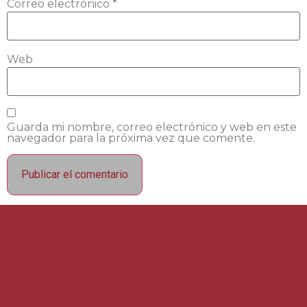
Correo electrónico
*
Web
Guarda mi nombre, correo electrónico y web en este
navegador para la próxima vez que comente.