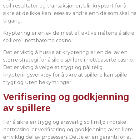
spillresultater og transaksjoner, blir kryptert for å
sikre at de ikke kan leses av andre enn de som skal ha
tilgang.
Kryptering er en av de mest effektive måtene å sikre
spillere i nettbaserte casino.
Det er viktig å huske at kryptering er en del av en
større strategi for å sikre spillere i nettbaserte casino.
Det er viktig å velge et trygt og pålitelig
krypteringsverktøy for å sikre at spillere kan spille
trygt og uten bekymringer.
Verifisering og godkjenning
av spillere
For å sikre en trygg og ansvarlig spillmiljø i norske
nettcasino, er verifisering og godkjenning av spillere
en viktig del av prosessen. Dette er en garanti for at