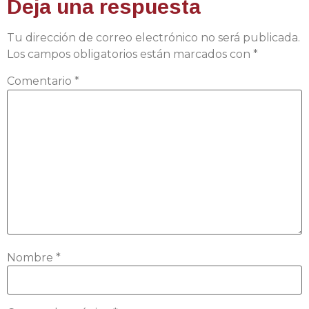
Deja una respuesta
Tu dirección de correo electrónico no será publicada.
Los campos obligatorios están marcados con
*
Comentario
*
Nombre
*