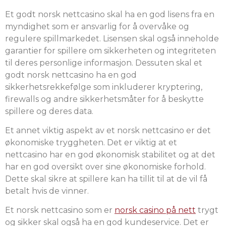
Et godt norsk nettcasino skal ha en god lisens fra en
myndighet som er ansvarlig for å overvåke og
regulere spillmarkedet. Lisensen skal også inneholde
garantier for spillere om sikkerheten og integriteten
til deres personlige informasjon. Dessuten skal et
godt norsk nettcasino ha en god
sikkerhetsrekkefølge som inkluderer kryptering,
firewalls og andre sikkerhetsmåter for å beskytte
spillere og deres data.
Et annet viktig aspekt av et norsk nettcasino er det
økonomiske tryggheten. Det er viktig at et
nettcasino har en god økonomisk stabilitet og at det
har en god oversikt over sine økonomiske forhold.
Dette skal sikre at spillere kan ha tillit til at de vil få
betalt hvis de vinner.
Et norsk nettcasino som er
norsk casino på nett
trygt
og sikker skal også ha en god kundeservice. Det er