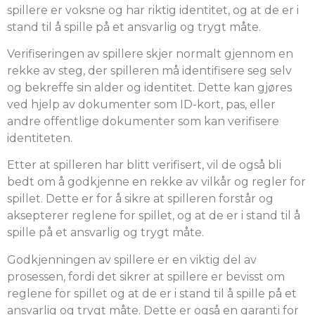
spillere er voksne og har riktig identitet, og at de er i
stand til å spille på et ansvarlig og trygt måte.
Verifiseringen av spillere skjer normalt gjennom en
rekke av steg, der spilleren må identifisere seg selv
og bekreffe sin alder og identitet. Dette kan gjøres
ved hjelp av dokumenter som ID-kort, pas, eller
andre offentlige dokumenter som kan verifisere
identiteten.
Etter at spilleren har blitt verifisert, vil de også bli
bedt om å godkjenne en rekke av vilkår og regler for
spillet. Dette er for å sikre at spilleren forstår og
aksepterer reglene for spillet, og at de er i stand til å
spille på et ansvarlig og trygt måte.
Godkjenningen av spillere er en viktig del av
prosessen, fordi det sikrer at spillere er bevisst om
reglene for spillet og at de er i stand til å spille på et
ansvarlig og trygt måte. Dette er også en garanti for