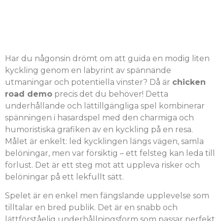
var försiktig, annars
förlorar du allt!
Har du någonsin drömt om att guida en modig liten
kyckling genom en labyrint av spännande
utmaningar och potentiella vinster? Då är
chicken
road demo
precis det du behöver! Detta
underhållande och lättillgängliga spel kombinerar
spänningen i hasardspel med den charmiga och
humoristiska grafiken av en kyckling på en resa.
Målet är enkelt: led kycklingen längs vägen, samla
belöningar, men var försiktig – ett felsteg kan leda till
förlust. Det är ett steg mot att uppleva risker och
belöningar på ett lekfullt sätt.
Spelet är en enkel men fängslande upplevelse som
tilltalar en bred publik. Det är en snabb och
lättförståelig underhållningsform som passar perfekt