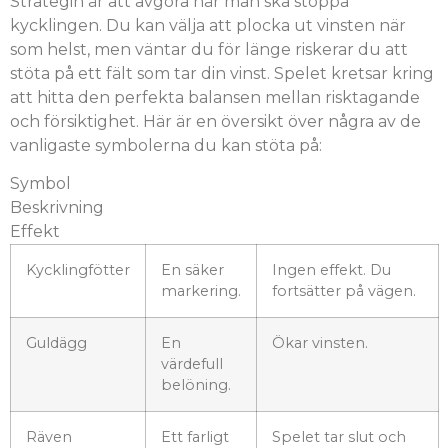
Strategin är att avgöra när man ska stoppa
kycklingen. Du kan välja att plocka ut vinsten när
som helst, men väntar du för länge riskerar du att
stöta på ett fält som tar din vinst. Spelet kretsar kring
att hitta den perfekta balansen mellan risktagande
och försiktighet. Här är en översikt över några av de
vanligaste symbolerna du kan stöta på:
Symbol
Beskrivning
Effekt
Kycklingfötter
En säker
Ingen effekt. Du
markering.
fortsätter på vägen.
Guldägg
En
Ökar vinsten.
värdefull
belöning.
Räven
Ett farligt
Spelet tar slut och