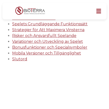
Spännande Kycklingäventyr: Testa din tur i
chicken road demo och vinn – men var försiktig,
annars förlorar du allt!
Spelets Grundläggande Funktionssätt
Strategier för Att Maximera Vinsterna
Risker och Ansvarsfullt Spelande
Variationer och Utveckling av Spelet
Bonusfunktioner och Specialsymboler
Mobila Versioner och Tillgänglighet
Slutord
Spännande
Kycklingäventyr: Testa
din tur i chicken road
demo och vinn – men