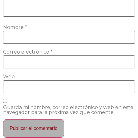
Nombre
*
Correo electrónico
*
Web
Guarda mi nombre, correo electrónico y web en este
navegador para la próxima vez que comente.