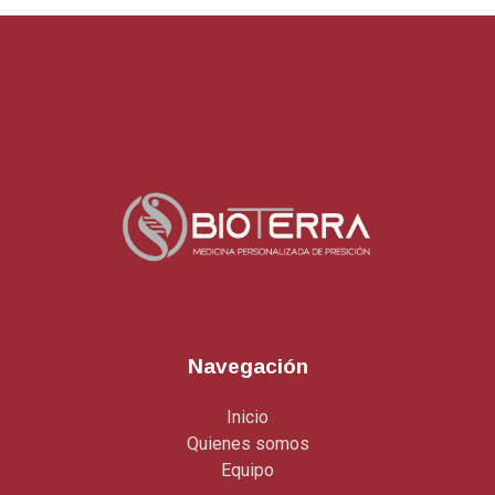
Navegación
Inicio
Quienes somos
Equipo