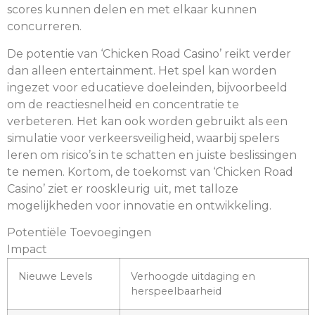
scores kunnen delen en met elkaar kunnen
concurreren.
De potentie van ‘Chicken Road Casino’ reikt verder
dan alleen entertainment. Het spel kan worden
ingezet voor educatieve doeleinden, bijvoorbeeld
om de reactiesnelheid en concentratie te
verbeteren. Het kan ook worden gebruikt als een
simulatie voor verkeersveiligheid, waarbij spelers
leren om risico’s in te schatten en juiste beslissingen
te nemen. Kortom, de toekomst van ‘Chicken Road
Casino’ ziet er rooskleurig uit, met talloze
mogelijkheden voor innovatie en ontwikkeling.
Potentiële Toevoegingen
Impact
Nieuwe Levels
Verhoogde uitdaging en
herspeelbaarheid