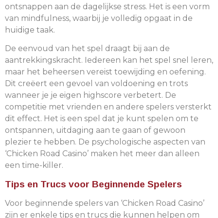
ontsnappen aan de dagelijkse stress. Het is een vorm
van mindfulness, waarbij je volledig opgaat in de
huidige taak.
De eenvoud van het spel draagt bij aan de
aantrekkingskracht. Iedereen kan het spel snel leren,
maar het beheersen vereist toewijding en oefening.
Dit creëert een gevoel van voldoening en trots
wanneer je je eigen highscore verbetert. De
competitie met vrienden en andere spelers versterkt
dit effect. Het is een spel dat je kunt spelen om te
ontspannen, uitdaging aan te gaan of gewoon
plezier te hebben. De psychologische aspecten van
‘Chicken Road Casino’ maken het meer dan alleen
een time-killer.
Tips en Trucs voor Beginnende Spelers
Voor beginnende spelers van ‘Chicken Road Casino’
zijn er enkele tips en trucs die kunnen helpen om