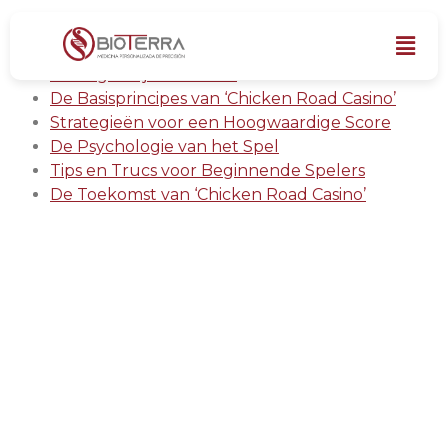
Spanning loopt op: Beheers de chaos en
trotseer de weg met chicken road casino voor
onvergetelijke winsten!
De Basisprincipes van ‘Chicken Road Casino’
Strategieën voor een Hoogwaardige Score
De Psychologie van het Spel
Tips en Trucs voor Beginnende Spelers
De Toekomst van ‘Chicken Road Casino’
Spanning loopt op:
Beheers de chaos en
trotseer de weg met
chicken road casino
voor onvergetelijke