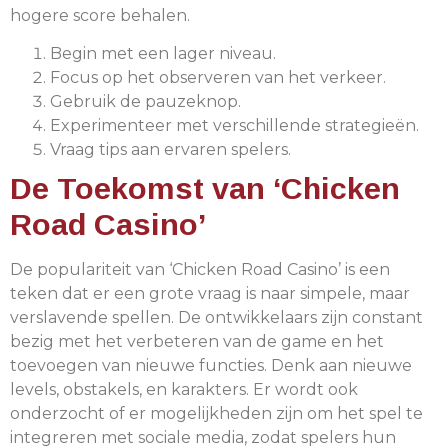
hogere score behalen.
Begin met een lager niveau.
Focus op het observeren van het verkeer.
Gebruik de pauzeknop.
Experimenteer met verschillende strategieën.
Vraag tips aan ervaren spelers.
De Toekomst van ‘Chicken
Road Casino’
De populariteit van ‘Chicken Road Casino’ is een
teken dat er een grote vraag is naar simpele, maar
verslavende spellen. De ontwikkelaars zijn constant
bezig met het verbeteren van de game en het
toevoegen van nieuwe functies. Denk aan nieuwe
levels, obstakels, en karakters. Er wordt ook
onderzocht of er mogelijkheden zijn om het spel te
integreren met sociale media, zodat spelers hun