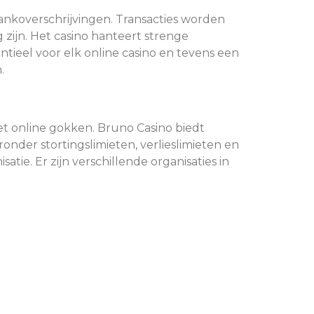
ankoverschrijvingen. Transacties worden
 zijn. Het casino hanteert strenge
ntieel voor elk online casino en tevens een
.
met online gokken. Bruno Casino biedt
nder stortingslimieten, verlieslimieten en
atie. Er zijn verschillende organisaties in