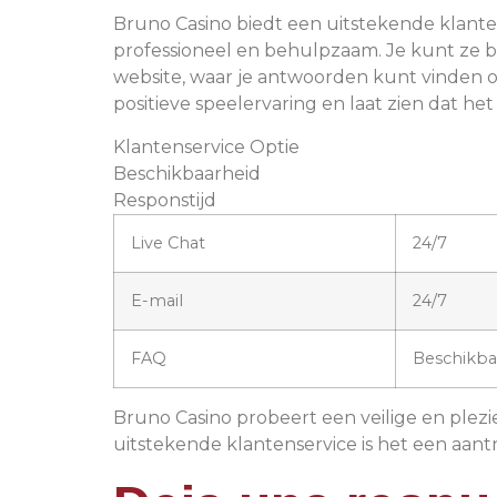
Bruno Casino biedt een uitstekende klantens
professioneel en behulpzaam. Je kunt ze b
website, waar je antwoorden kunt vinden o
positieve speelervaring en laat zien dat he
Klantenservice Optie
Beschikbaarheid
Responstijd
Live Chat
24/7
E-mail
24/7
FAQ
Beschikba
Bruno Casino probeert een veilige en plezi
uitstekende klantenservice is het een aant