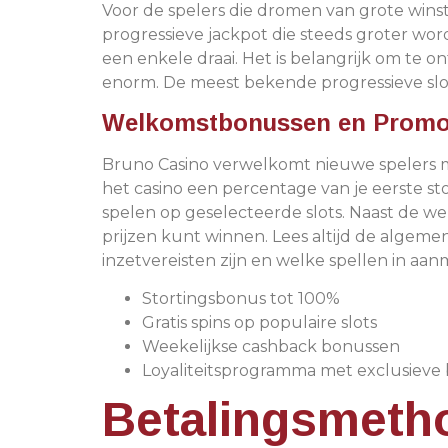
Voor de spelers die dromen van grote winst
progressieve jackpot die steeds groter wo
een enkele draai. Het is belangrijk om te o
enorm. De meest bekende progressieve slots 
Welkomstbonussen en Promo
Bruno Casino verwelkomt nieuwe spelers m
het casino een percentage van je eerste sto
spelen op geselecteerde slots. Naast de w
prijzen kunt winnen. Lees altijd de algem
inzetvereisten zijn en welke spellen in aa
Stortingsbonus tot 100%
Gratis spins op populaire slots
Weekelijkse cashback bonussen
Loyaliteitsprogramma met exclusieve
Betalingsmetho