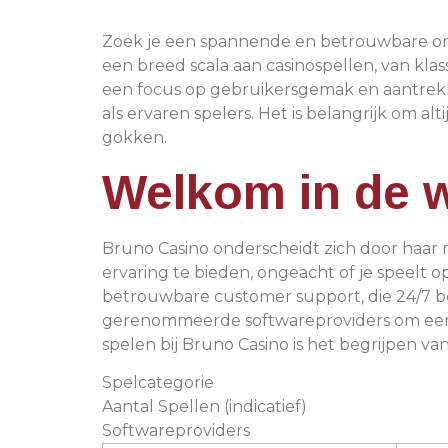
Zoek je een spannende en betrouwbare onl
een breed scala aan casinospellen, van klass
een focus op gebruikersgemak en aantrekke
als ervaren spelers. Het is belangrijk om al
gokken.
Welkom in de 
Bruno Casino onderscheidt zich door haar 
ervaring te bieden, ongeacht of je speelt o
betrouwbare customer support, die 24/7 b
gerenommeerde softwareproviders om een d
spelen bij Bruno Casino is het begrijpen 
Spelcategorie
Aantal Spellen (indicatief)
Softwareproviders