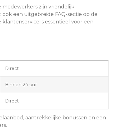
e medewerkers zijn vriendelijk,
t ook een uitgebreide FAQ-sectie op de
lantenservice is essentieel voor een
Direct
Binnen 24 uur
Direct
spelaanbod, aantrekkelijke bonussen en een
rs.