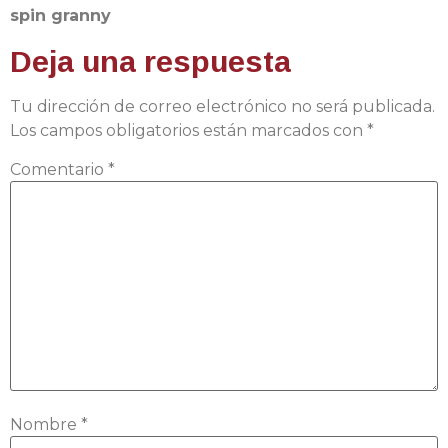
spin granny
Deja una respuesta
Tu dirección de correo electrónico no será publicada.
Los campos obligatorios están marcados con
*
Comentario
*
Nombre
*