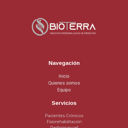
Navegación
Inicio
Quienes somos
Equipo
Servicios
Pacientes Crónicos
Fisiorehabilitación
Performancell