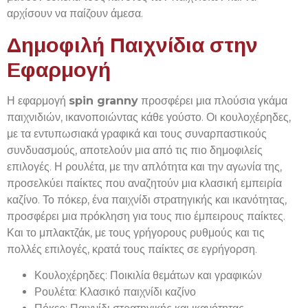
αρχίσουν να παίζουν άμεσα.
Δημοφιλή Παιχνίδια στην
Εφαρμογή
Η εφαρμογή
spin granny
προσφέρει μια πλούσια γκάμα
παιχνιδιών, ικανοποιώντας κάθε γούστο. Οι κουλοχέρηδες,
με τα εντυπωσιακά γραφικά και τους συναρπαστικούς
συνδυασμούς, αποτελούν μια από τις πιο δημοφιλείς
επιλογές. Η ρουλέτα, με την απλότητα και την αγωνία της,
προσελκύει παίκτες που αναζητούν μια κλασική εμπειρία
καζίνο. Το πόκερ, ένα παιχνίδι στρατηγικής και ικανότητας,
προσφέρει μια πρόκληση για τους πιο έμπειρους παίκτες.
Και το μπλακτζάκ, με τους γρήγορους ρυθμούς και τις
πολλές επιλογές, κρατά τους παίκτες σε εγρήγορση.
Κουλοχέρηδες: Ποικιλία θεμάτων και γραφικών
Ρουλέτα: Κλασικό παιχνίδι καζίνο