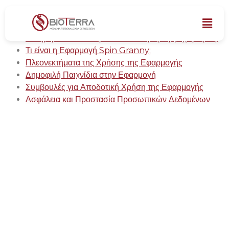
Απόκτηση Απεριόριστης Διασκέδασης: Η εφαρμογή
spin granny προσφέρει 500+ δωρεάν παιχνίδια και
καθημερινά έπαθλα για ατελείωτες ώρες ψυχαγωγίας.
Τι είναι η Εφαρμογή Spin Granny;
Πλεονεκτήματα της Χρήσης της Εφαρμογής
Δημοφιλή Παιχνίδια στην Εφαρμογή
Συμβουλές για Αποδοτική Χρήση της Εφαρμογής
Ασφάλεια και Προστασία Προσωπικών Δεδομένων
Απόκτηση
Απεριόριστης
Διασκέδασης: Η
εφαρμογή spin granny
προσφέρει 500+