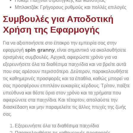
Πόκερ: Παιχνίδι στρατηγικής και ικανότητας
Μπλακτζάκ: Γρήγορους ρυθμούς και πολλές επιλογές
Συμβουλές για Αποδοτική
Χρήση της Εφαρμογής
Για να αξιοποιήσετε στο έπακρο την εμπειρία σας στην
εφαρμογή
spin granny
, είναι σημαντικό να ακολουθήσετε
ορισμένες συμβουλές. Αρχικά, αφιερώστε χρόνο για να
εξερευνήσετε όλα τα διαθέσιμα παιχνίδια και να βρείτε αυτά
που σας αρέσουν περισσότερο. Δεύτερον, παρακολουθήστε
τις καθημερινές προσφορές και τα έπαθλα, καθώς μπορεί να
σας προσφέρουν επιπλέον ευκαιρίες κέρδους. Τρίτον, παίξτε
υπεύθυνα και θέστε όρια στον χρόνο και τα χρήματα που
αφιερώνετε στα παιχνίδια. Και τέταρτον, απολαύστε την
διασκέδαση και μην παραμελείτε τις άλλες πτυχές της ζωής
σας.
Εξερευνήστε όλα τα διαθέσιμα παιχνίδια
Παρακολουθήστε τις καθημερινές προσφορές