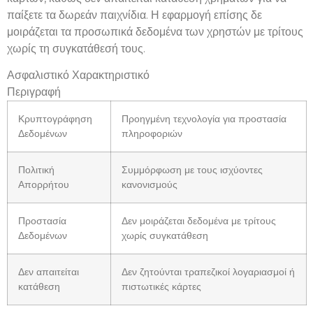
παίξετε τα δωρεάν παιχνίδια. Η εφαρμογή επίσης δε
μοιράζεται τα προσωπικά δεδομένα των χρηστών με τρίτους
χωρίς τη συγκατάθεσή τους.
Ασφαλιστικό Χαρακτηριστικό
Περιγραφή
Κρυπτογράφηση
Προηγμένη τεχνολογία για προστασία
Δεδομένων
πληροφοριών
Πολιτική
Συμμόρφωση με τους ισχύοντες
Απορρήτου
κανονισμούς
Προστασία
Δεν μοιράζεται δεδομένα με τρίτους
Δεδομένων
χωρίς συγκατάθεση
Δεν απαιτείται
Δεν ζητούνται τραπεζικοί λογαριασμοί ή
κατάθεση
πιστωτικές κάρτες