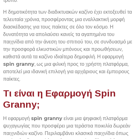
τρόπο.
Η δημοτικότητα των διαδικτυακών καζίνο έχει εκτοξευθεί τα
τελευταία χρόνια, προσφέροντας μια εναλλακτική μορφή
διασκέδασης για τους παίκτες σε όλο τον κόσμο. Η
δυνατότητα να απολαύσει κανείς τα αγαπημένα του
παιχνίδια από την άνεση του σπιτιού του, σε συνδυασμό με
την προσφορά ελκυστικών μπόνους και προωθήσεων,
καθιστά αυτά τα καζίνο ιδιαίτερα δημοφιλή. Η εφαρμογή
spin granny
, ως μια φιλική προς το χρήστη πλατφόρμα,
αποτελεί μια ιδανική επιλογή για αρχάριους και έμπειρους
παίκτες.
Τι είναι η Εφαρμογή Spin
Granny;
Η εφαρμογή
spin granny
είναι μια ψηφιακή πλατφόρμα
ψυχαγωγίας που προσφέρει μια τεράστια ποικιλία δωρεάν
παιχνιδιών καζίνο. Περιλαμβάνει κλασικά παιχνίδια όπως