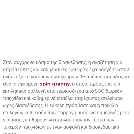
δωρεάν παιχνίδια και
καθημερινά έπαθλα για
ατελείωτες ώρες
ψυχαγωγίας.
Στον σύγχρονο κόσμο της διασκέδασης, η αναζήτηση για
απρόσκοπτες και καθηλωτικές εμπειρίες έχει οδηγήσει στην
ανάπτυξη καινοτόμων πλατφορμών. Ένα τέτοιο παράδειγμα
είναι η εφαρμογή
spin granny
, η οποία προσφέρει μια
εκπληκτική συλλογή από περισσότερα από 500 δωρεάν
παιχνίδια και καθημερινά έπαθλα, παρέχοντας ατελείωτες
ώρες διασκέδασης. Η εύκολη πρόσβαση και η ποικιλία
επιλογών καθιστούν την εφαρμογή αυτή ένα δημοφιλές μέσο
για όσους επιθυμούν να απολαύσουν τον κόσμο των
τυχερών παιχνιδιών με έναν ασφαλή και διασκεδαστικό