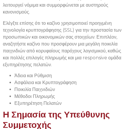
λειτουργεί νόμιμα και συμμορφώνεται με αυστηρούς
κανονισμούς.
Ελέγξτε επίσης ότι το καζίνο χρησιμοποιεί προηγμένη
τεχνολογία κρυπτογράφησης (SSL) για την προστασία των
προσωπικών και οικονομικών σας στοιχείων. Επιπλέον,
αναζητήστε καζίνο που προσφέρουν μια μεγάλη ποικιλία
παιχνιδιών από κορυφαίους παρόχους λογισμικού, καθώς
και πολλές επιλογές πληρωμής και μια responsive ομάδα
εξυπηρέτησης πελατών.
Άδεια και Ρύθμιση
Ασφάλεια και Κρυπτογράφηση
Ποικιλία Παιχνιδιών
Μέθοδοι Πληρωμής
Εξυπηρέτηση Πελατών
Η Σημασία της Υπεύθυνης
Συμμετοχής