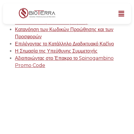
Ελευθερώστε Ατελείωτες Ευκαιρίες: Αποκτήστε
πρόσβαση σε αποκλειστικό spinogambino promo
code και εκτοξεύστε τα κέρδη σας!
Κατανόηση των Κωδικών Προώθησης και των
Προσφορών
Επιλέγοντας το Κατάλληλο Διαδικτυακό Καζίνο
Η Σημασία της Υπεύθυνης Συμμετοχής
Αξιοποιώντας στο Έπακρο το Spinogambino
Promo Code
Ελευθερώστε
Ατελείωτες Ευκαιρίες:
Αποκτήστε πρόσβαση
σε αποκλειστικό
spinogambino promo