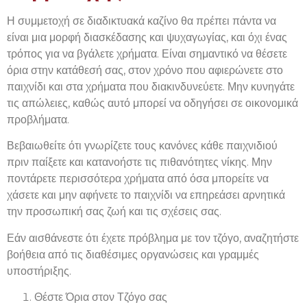
Η συμμετοχή σε διαδικτυακά καζίνο θα πρέπει πάντα να
είναι μια μορφή διασκέδασης και ψυχαγωγίας, και όχι ένας
τρόπος για να βγάλετε χρήματα. Είναι σημαντικό να θέσετε
όρια στην κατάθεσή σας, στον χρόνο που αφιερώνετε στο
παιχνίδι και στα χρήματα που διακινδυνεύετε. Μην κυνηγάτε
τις απώλειες, καθώς αυτό μπορεί να οδηγήσει σε οικονομικά
προβλήματα.
Βεβαιωθείτε ότι γνωρίζετε τους κανόνες κάθε παιχνιδιού
πριν παίξετε και κατανοήστε τις πιθανότητες νίκης. Μην
ποντάρετε περισσότερα χρήματα από όσα μπορείτε να
χάσετε και μην αφήνετε το παιχνίδι να επηρεάσει αρνητικά
την προσωπική σας ζωή και τις σχέσεις σας.
Εάν αισθάνεστε ότι έχετε πρόβλημα με τον τζόγο, αναζητήστε
βοήθεια από τις διαθέσιμες οργανώσεις και γραμμές
υποστήριξης.
Θέστε Όρια στον Τζόγο σας