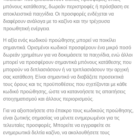
μπόνους κατάθεσης, δωρεάν περιστροφές ή πρόσβαση σε
αποκλειστικά παιχνίδια. Οι προσφορές ενδέχεται να
διαφέρουν ανάλογα με το καζίνο και την τρέχουσα
προωθητική ενέργεια.
Η αξία ενός κωδικού προώθησης μπορεί να ποικίλει
σημαντικά. Ορισμένοι κωδικοί προσφέρουν ένα μικρό ποσό
δωρεάν χρημάτων για να δοκιμάσετε τα παιχνίδια, ενώ άλλοι
μπορεί να προσφέρουν σημαντικά μπόνους κατάθεσης που
μπορούν να διπλασιάσουν ή να τριπλασιάσουν την αρχική
σας κατάθεση. Είναι σημαντικό να διαβάζετε προσεκτικά
τους όρους και τις προϋποθέσεις που σχετίζονται με κάθε
κωδικό προώθησης, ώστε να κατανοήσετε τις απαιτήσεις
στοιχηματισμού και άλλους περιορισμούς.
Για να αξιοποιήσετε στο έπακρο τους κωδικούς προώθησης,
είναι ζωτικής σημασίας να μένετε ενημερωμένοι για τις
τελευταίες προσφορές. Μπορείτε να εγγραφείτε σε
ενημερωτικά δελτία καζίνο, να ακολουθήσετε τους