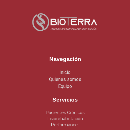
Navegación
Inicio
Quienes somos
Equipo
Servicios
Pacientes Crónicos
Fisiorehabilitación
Performancell