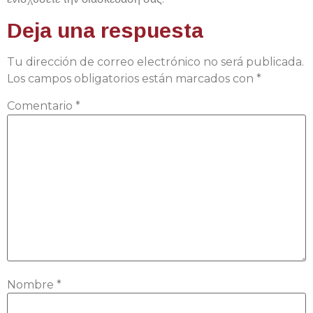
Deja una respuesta
Tu dirección de correo electrónico no será publicada.
Los campos obligatorios están marcados con
*
Comentario
*
Nombre
*