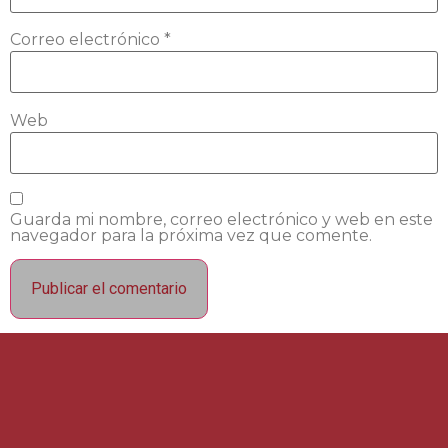
Correo electrónico
*
Web
Guarda mi nombre, correo electrónico y web en este
navegador para la próxima vez que comente.