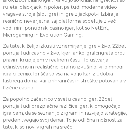
širok izbor casino iger. Na voljo so klasične igre, kot so
ruleta, blackjack in poker, pa tudi moderne video
vragave stroje (slot igre) in igre z jackpot-i. Izbira je
resnično neverjetna, saj platforma sodeluje z več
vodilnimi ponudniki casino iger, kot so NetEnt,
Microgaming in Evolution Gaming.
Za tiste, ki želijo izkusiti vznemirjenje igre v živo, 22bet
ponuja tudi casino v živo, kjer lahko igralci igrata proti
pravim krupjejem v realnem času. To ustvarja
edinstveno in realistično igralno izkušnjo, ki jo mnogi
igralci cenijo. Igrišča so vsa na voljo kar iz udobja
lastnega doma, kar prihrani čas in stroške potovanja v
fizične casino.
Za popolno začetnico v svetu casino iger, 22bet
ponuja tudi brezplačne različice iger, ki omogočajo
igralcem, da se seznanijo z igrami in razvijejo strategije,
preden tvegajo svoj denar. To je odlična možnost za
tiste, ki so novi v igrah na srečo.