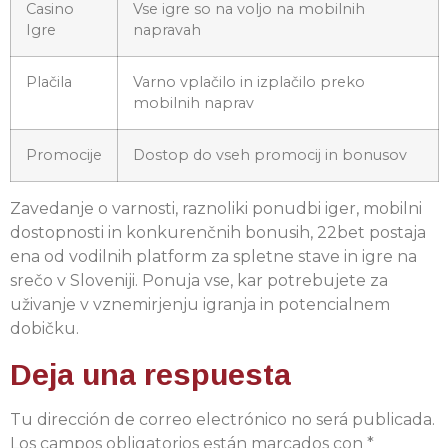
Casino
Vse igre so na voljo na mobilnih
Igre
napravah
Plačila
Varno vplačilo in izplačilo preko
mobilnih naprav
Promocije
Dostop do vseh promocij in bonusov
Zavedanje o varnosti, raznoliki ponudbi iger, mobilni
dostopnosti in konkurenčnih bonusih, 22bet postaja
ena od vodilnih platform za spletne stave in igre na
srečo v Sloveniji. Ponuja vse, kar potrebujete za
uživanje v vznemirjenju igranja in potencialnem
dobičku.
Deja una respuesta
Tu dirección de correo electrónico no será publicada.
Los campos obligatorios están marcados con
*