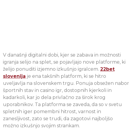
kadarkoli, za izjemno
zabavo in potencialne
dobitke.
V današnji digitalni dobi, kjer se zabava in možnosti
igranja selijo na splet, se pojavljajo nove platforme, ki
želijo ponuditi izjemno izkušnjo igralcem.
22bet
slovenija
je ena takšnih platform, ki se hitro
uveljavlja na slovenskem trgu. Ponuja obsežen nabor
športnih stav in casino igr, dostopnih kjerkoli in
kadarkoli, kar jo dela privlačno za širok krog
uporabnikov. Ta platforma se zaveda, da so v svetu
spletnih iger pomembni hitrost, varnost in
zanesljivost, zato se trudi, da zagotovi najboljšo
možno izkušnjo svojim strankam.