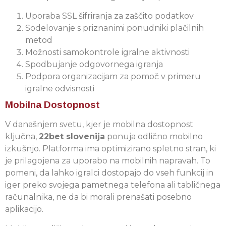
Uporaba SSL šifriranja za zaščito podatkov
Sodelovanje s priznanimi ponudniki plačilnih
metod
Možnosti samokontrole igralne aktivnosti
Spodbujanje odgovornega igranja
Podpora organizacijam za pomoč v primeru
igralne odvisnosti
Mobilna Dostopnost
V današnjem svetu, kjer je mobilna dostopnost
ključna,
22bet slovenija
ponuja odlično mobilno
izkušnjo. Platforma ima optimizirano spletno stran, ki
je prilagojena za uporabo na mobilnih napravah. To
pomeni, da lahko igralci dostopajo do vseh funkcij in
iger preko svojega pametnega telefona ali tabličnega
računalnika, ne da bi morali prenašati posebno
aplikacijo.