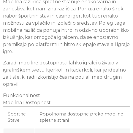
Mobilna različica spletne strani je enako varna in
zanesljiva kot namizna različica. Ponuja enako širok
nabor športnih stav in casino iger, kot tudi enako
možnosti za vplačilo in izplačilo sredstev. Poleg tega
mobilna različica ponuja hitro in odzivno uporabniško
izkušnjo, kar omogoča igralcem, da se enostavno
premikajo po platformi in hitro sklepajo stave ali igrajo
igre.
Zaradi mobilne dostopnosti lahko igralci uživajo v
igralniškem svetu kjerkoli in kadarkoli, kar je idealno
za tiste, ki radi izkoristijo čas na poti ali med drugim
opravili.
Funkcionalnost
Mobilna Dostopnost
Športne
Popolnoma dostopne preko mobilne
Stave
spletne strani