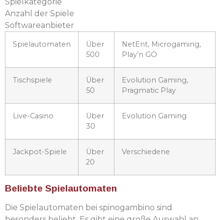
Spielkategorie
Anzahl der Spiele
Softwareanbieter
Spielautomaten
Über
NetEnt, Microgaming,
500
Play’n GO
Tischspiele
Über
Evolution Gaming,
50
Pragmatic Play
Live-Casino
Über
Evolution Gaming
30
Jackpot-Spiele
Über
Verschiedene
20
Beliebte Spielautomaten
Die Spielautomaten bei spinogambino sind
besonders beliebt. Es gibt eine große Auswahl an