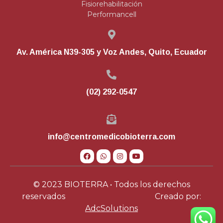
Fisiorehabilitación
Performancell
Av. América N39-305 y Voz Andes, Quito, Ecuador
(02) 292-0547
info@centromedicobioterra.com
© 2023 BIOTERRA • Todos los derechos
reservados
Creado por:
AdcSolutions