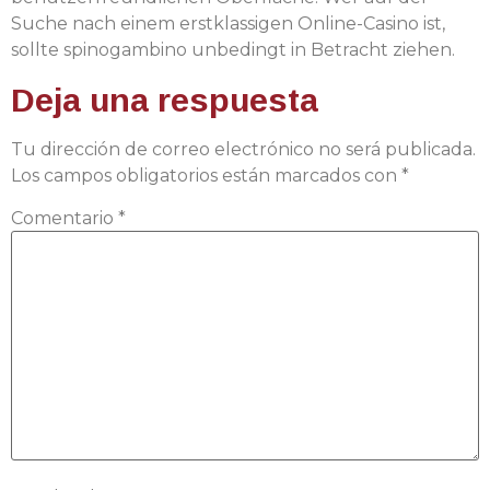
Suche nach einem erstklassigen Online-Casino ist,
sollte spinogambino unbedingt in Betracht ziehen.
Deja una respuesta
Tu dirección de correo electrónico no será publicada.
Los campos obligatorios están marcados con
*
Comentario
*