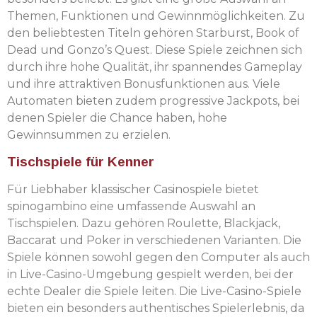
Themen, Funktionen und Gewinnmöglichkeiten. Zu
den beliebtesten Titeln gehören Starburst, Book of
Dead und Gonzo’s Quest. Diese Spiele zeichnen sich
durch ihre hohe Qualität, ihr spannendes Gameplay
und ihre attraktiven Bonusfunktionen aus. Viele
Automaten bieten zudem progressive Jackpots, bei
denen Spieler die Chance haben, hohe
Gewinnsummen zu erzielen.
Tischspiele für Kenner
Für Liebhaber klassischer Casinospiele bietet
spinogambino eine umfassende Auswahl an
Tischspielen. Dazu gehören Roulette, Blackjack,
Baccarat und Poker in verschiedenen Varianten. Die
Spiele können sowohl gegen den Computer als auch
in Live-Casino-Umgebung gespielt werden, bei der
echte Dealer die Spiele leiten. Die Live-Casino-Spiele
bieten ein besonders authentisches Spielerlebnis, da