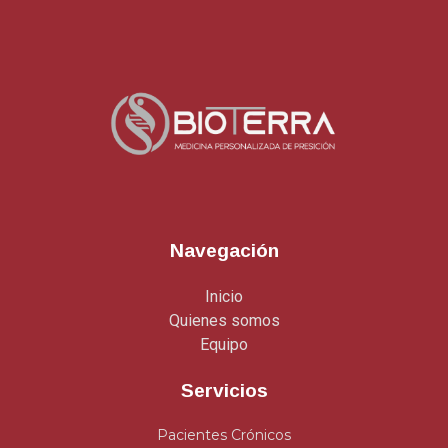
Navegación
Inicio
Quienes somos
Equipo
Servicios
Pacientes Crónicos