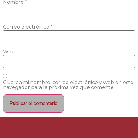
Nombre
*
Correo electrónico
*
Web
Guarda mi nombre, correo electrónico y web en este
navegador para la próxima vez que comente.