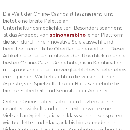
Die Welt der Online-Casinos ist faszinierend und
bietet eine breite Palette an
Unterhaltungsmöglichkeiten. Besonders spannend
ist das Angebot von
spinogambino
, einer Plattform,
die sich durch ihre innovative Spielauswahl und
benutzerfreundliche Oberfläche hervorhebt. Dieser
Artikel bietet einen umfassenden Überblick über die
besten Online-Casino-Angebote, die in Kombination
mit spinogambino ein unvergleichliches Spielerlebnis
ermöglichen. Wir beleuchten die verschiedenen
Aspekte, von Spielvielfalt über Bonusangebote bis
hin zur Sicherheit und Seriosität der Anbieter.
Online-Casinos haben sich in den letzten Jahren
rasant entwickelt und bieten mittlerweile eine
Vielzahl an Spielen, die von klassischen Tischspielen
wie Roulette und Blackjack bis hin zu modernen
Video-Slots und Live-Casino-Angeboten reichen. Die