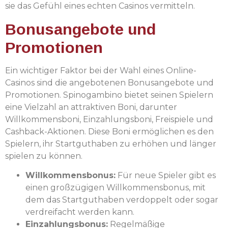
sie das Gefühl eines echten Casinos vermitteln.
Bonusangebote und
Promotionen
Ein wichtiger Faktor bei der Wahl eines Online-
Casinos sind die angebotenen Bonusangebote und
Promotionen. Spinogambino bietet seinen Spielern
eine Vielzahl an attraktiven Boni, darunter
Willkommensboni, Einzahlungsboni, Freispiele und
Cashback-Aktionen. Diese Boni ermöglichen es den
Spielern, ihr Startguthaben zu erhöhen und länger
spielen zu können.
Willkommensbonus:
Für neue Spieler gibt es
einen großzügigen Willkommensbonus, mit
dem das Startguthaben verdoppelt oder sogar
verdreifacht werden kann.
Einzahlungsbonus:
Regelmäßige