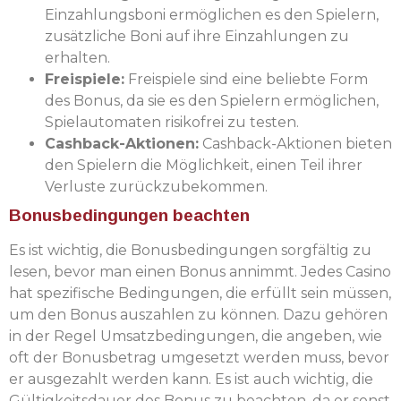
Einzahlungsboni ermöglichen es den Spielern,
zusätzliche Boni auf ihre Einzahlungen zu
erhalten.
Freispiele:
Freispiele sind eine beliebte Form
des Bonus, da sie es den Spielern ermöglichen,
Spielautomaten risikofrei zu testen.
Cashback-Aktionen:
Cashback-Aktionen bieten
den Spielern die Möglichkeit, einen Teil ihrer
Verluste zurückzubekommen.
Bonusbedingungen beachten
Es ist wichtig, die Bonusbedingungen sorgfältig zu
lesen, bevor man einen Bonus annimmt. Jedes Casino
hat spezifische Bedingungen, die erfüllt sein müssen,
um den Bonus auszahlen zu können. Dazu gehören
in der Regel Umsatzbedingungen, die angeben, wie
oft der Bonusbetrag umgesetzt werden muss, bevor
er ausgezahlt werden kann. Es ist auch wichtig, die
Gültigkeitsdauer des Bonus zu beachten, da er sonst