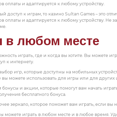
в оплаты и адаптируется к любому устройству.
 доступ к играм, то казино Sultan Games – это от
в оплаты и адаптируется к любому устройству. Не з
ме.
ы в любом месте
жность играть, где и когда вы хотите. Вы можете игра
уп к интернету.
ыбор игр, которые доступны на мобильных устройств
е вы можете использовать для игры или для других 
м бонусы и акции, которые помогут вам начать играт
олучения бесплатного бонуса.
очее зеркало, которое поможет вам играть, если вы 
 вы можете играть в любом месте и в любое время. Уд