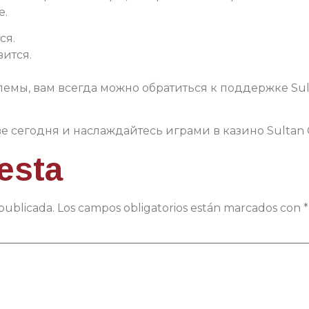
е.
ся.
вится.
лемы, вам всегда можно обратиться к поддержке Sul
е сегодня и наслаждайтесь играми в казино Sultan 
esta
publicada.
Los campos obligatorios están marcados con
*