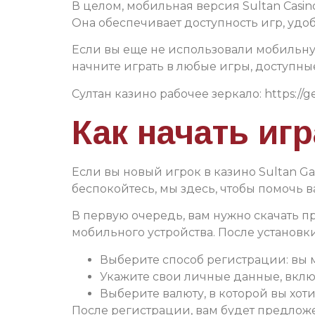
В целом, мобильная версия Sultan Casin
Она обеспечивает доступность игр, удоб
Если вы еще не использовали мобильную 
начните играть в любые игры, доступные
Султан казино рабочее зеркало: https://ge
Как начать иг
Если вы новый игрок в казино Sultan Ga
беспокойтесь, мы здесь, чтобы помочь в
В первую очередь, вам нужно скачать 
мобильного устройства. После установк
Выберите способ регистрации: вы 
Укажите свои личные данные, включ
Выберите валюту, в которой вы хоти
После регистрации, вам будет предложе