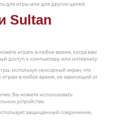
ать для игры или для других целей.
 Sultan
ожете играть в любое время, когда вам
нный доступ к компьютеру или интернету.
гры, используя сенсорный экран, что
к играм в любое время, не зависящий от
mes. Вы можете использовать
льном устройстве.
 использует защищенный соединение,