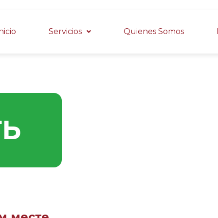
ltan Games –
nicio
Servicios
Quienes Somos
й доступ
ТЬ
м месте