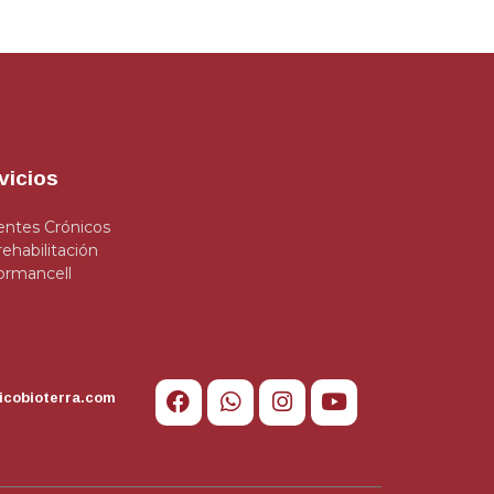
vicios
entes Crónicos
rehabilitación
ormancell
icobioterra.com