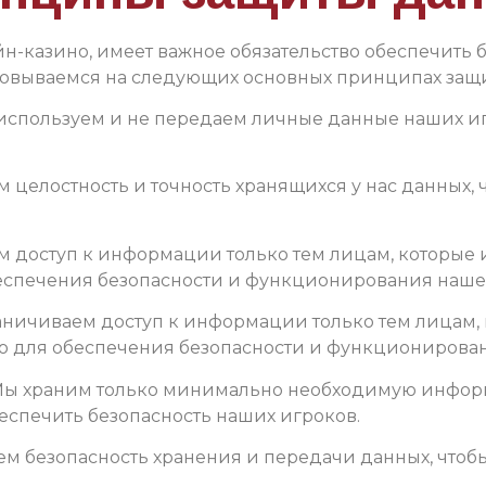
айн-казино, имеет важное обязательство обеспечит
сновываемся на следующих основных принципах защ
спользуем и не передаем личные данные наших иг
 целостность и точность хранящихся у нас данных,
доступ к информации только тем лицам, которые им
беспечения безопасности и функционирования наше
ничиваем доступ к информации только тем лицам, к
имо для обеспечения безопасности и функционирова
 храним только минимально необходимую информ
спечить безопасность наших игроков.
ем безопасность хранения и передачи данных, что