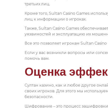
третьих лиц.
Кроме того, Sultan Casino Games испол
лиц к информации о игроках.
Также, Sultan Casino Games обеспечив
уязвимостей и эксплуатацию их мошен
Все это позволяет игрокам Sultan Casino
Если у вас возникли вопросы или conce
помочь вам.
Оценка эффек
Султан казино, как и любое другое онл
своих игроков. Для этого мы использу
безопасности.
Шифрование – это процесс зашифровки 