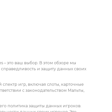
s – это ваш выбор. В этом обзоре мы
т справедливость и защиту данных своих
 спектр игр, включая слоты, карточные
тветствии с законодательством Мальты,
 его политика защиты данных игроков.
льности данных своих игроков. Это