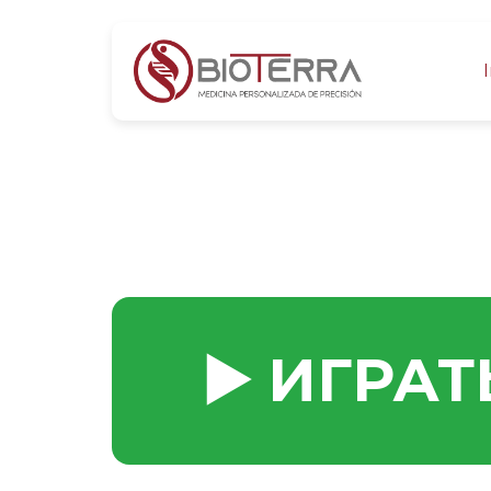
Казино Su
Справедл
данных и
▶️ ИГРАТ