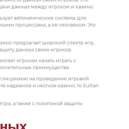
дачи данных между игроком и казино.
льзует автоматические системы для
йными процессами, а не человеком. Это
Казино предлагает широкий спектр игр,
ащиту данных своих игроков.
оляет игрокам начать играть с
полнительные преимущества.
еет лицензию на проведение игровой
е надежное и честное казино, то Sultan
игры, а также с политикой защиты
нных