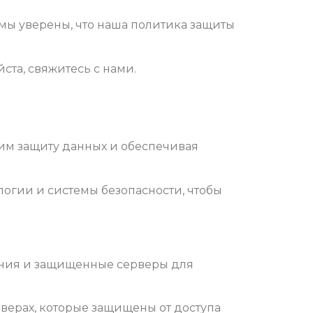
 мы уверены, что наша политика защиты
ста, свяжитесь с нами.
 им защиту данных и обеспечивая
логии и системы безопасности, чтобы
ения и защищенные серверы для
верах, которые защищены от доступа