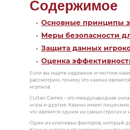
Содержимое
Основные принципы 
Меры безопасности д
Защита данных игрок
Оценка эффективност
Если вы ищете надежное и честное казин
рассмотрим, почему это казино являетс
игроков.
Сultan Games – это международная онла
игры и другие. Казино имеет лицензию 
что является одним из самых строгих и
Один из ключевых факторов, который дел
Казино использует современные технол