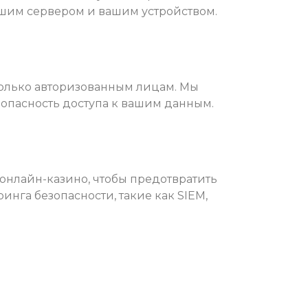
ашим сервером и вашим устройством.
только авторизованным лицам. Мы
зопасность доступа к вашим данным.
онлайн-казино, чтобы предотвратить
га безопасности, такие как SIEM,