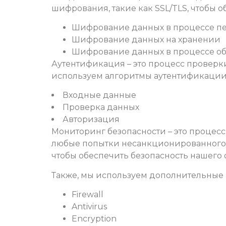
шифрования, такие как SSL/TLS, чтобы
Шифрование данных в процессе п
Шифрование данных на хранении
Шифрование данных в процессе о
Аутентификация – это процесс проверки
используем алгоритмы аутентификации, 
Входные данные
Проверка данных
Авторизация
Мониторинг безопасности – это процесс
любые попытки несанкционированного д
чтобы обеспечить безопасность нашего 
Также, мы используем дополнительные м
Firewall
Antivirus
Encryption