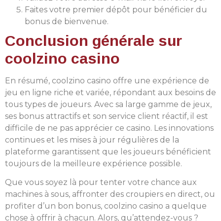
Faites votre premier dépôt pour bénéficier du
bonus de bienvenue.
Conclusion générale sur
coolzino casino
En résumé, coolzino casino offre une expérience de
jeu en ligne riche et variée, répondant aux besoins de
tous types de joueurs. Avec sa large gamme de jeux,
ses bonus attractifs et son service client réactif, il est
difficile de ne pas apprécier ce casino. Les innovations
continues et les mises à jour régulières de la
plateforme garantissent que les joueurs bénéficient
toujours de la meilleure expérience possible.
Que vous soyez là pour tenter votre chance aux
machines à sous, affronter des croupiers en direct, ou
profiter d’un bon bonus, coolzino casino a quelque
chose à offrir à chacun. Alors, qu’attendez-vous ?