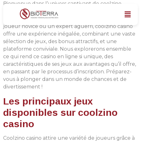
Bienvenue dans l’univers captivant de coolzino
casino, un endroit où le divertissement rencontre
l’excitation des jeux d’argent! Que vous soyez un
joueur novice ou un expert aguerri, coolzino casino
offre une expérience inégalée, combinant une vaste
sélection de jeux, des bonus attractifs, et une
plateforme conviviale. Nous explorerons ensemble
ce qui rend ce casino en ligne si unique, des
caractéristiques de ses jeux aux avantages qu’il offre,
en passant par le processus d’inscription. Préparez-
vous à plonger dans un monde de chances et de
divertissement !
Les principaux jeux
disponibles sur coolzino
casino
Coolzino casino attire une variété de joueurs grâce à