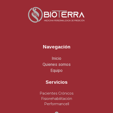
Navegación
Inicio
Quienes somos
Equipo
Servicios
Pacientes Crónicos
Fisiorehabilitación
Performancell