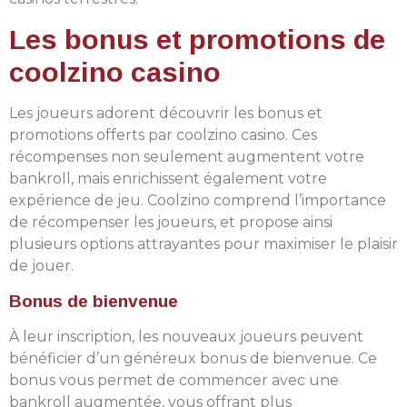
Les bonus et promotions de
coolzino casino
Les joueurs adorent découvrir les bonus et
promotions offerts par coolzino casino. Ces
récompenses non seulement augmentent votre
bankroll, mais enrichissent également votre
expérience de jeu. Coolzino comprend l’importance
de récompenser les joueurs, et propose ainsi
plusieurs options attrayantes pour maximiser le plaisir
de jouer.
Bonus de bienvenue
À leur inscription, les nouveaux joueurs peuvent
bénéficier d’un généreux bonus de bienvenue. Ce
bonus vous permet de commencer avec une
bankroll augmentée, vous offrant plus