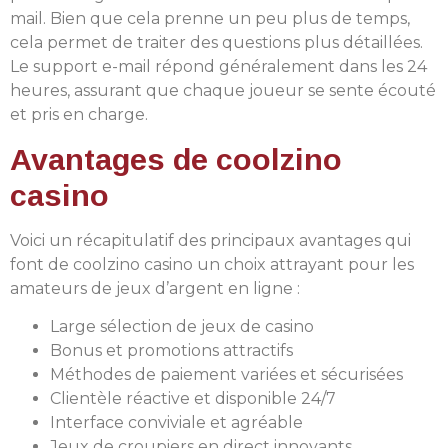
mail. Bien que cela prenne un peu plus de temps,
cela permet de traiter des questions plus détaillées.
Le support e-mail répond généralement dans les 24
heures, assurant que chaque joueur se sente écouté
et pris en charge.
Avantages de coolzino
casino
Voici un récapitulatif des principaux avantages qui
font de coolzino casino un choix attrayant pour les
amateurs de jeux d’argent en ligne :
Large sélection de jeux de casino
Bonus et promotions attractifs
Méthodes de paiement variées et sécurisées
Clientèle réactive et disponible 24/7
Interface conviviale et agréable
Jeux de croupiers en direct innovants