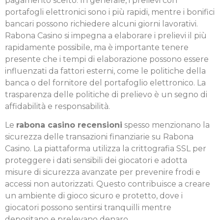
pagamento scelto. In generale, i prelievi con
portafogli elettronici sono i più rapidi, mentre i bonifici
bancari possono richiedere alcuni giorni lavorativi.
Rabona Casino si impegna a elaborare i prelievi il più
rapidamente possibile, ma è importante tenere
presente che i tempi di elaborazione possono essere
influenzati da fattori esterni, come le politiche della
banca o del fornitore del portafoglio elettronico. La
trasparenza delle politiche di prelievo è un segno di
affidabilità e responsabilità.
Le
rabona casino recensioni
spesso menzionano la
sicurezza delle transazioni finanziarie su Rabona
Casino. La piattaforma utilizza la crittografia SSL per
proteggere i dati sensibili dei giocatori e adotta
misure di sicurezza avanzate per prevenire frodi e
accessi non autorizzati. Questo contribuisce a creare
un ambiente di gioco sicuro e protetto, dove i
giocatori possono sentirsi tranquilli mentre
depositano e prelevano denaro.