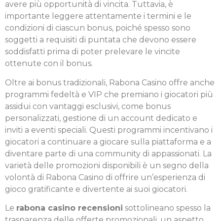
avere più opportunità di vincita. Tuttavia, è
importante leggere attentamente i termini e le
condizioni di ciascun bonus, poiché spesso sono
soggetti a requisiti di puntata che devono essere
soddisfatti prima di poter prelevare le vincite
ottenute con il bonus.
Oltre ai bonus tradizionali, Rabona Casino offre anche
programmi fedeltà e VIP che premiano i giocatori più
assidui con vantaggi esclusivi, come bonus
personalizzati, gestione di un account dedicato e
inviti a eventi speciali. Questi programmi incentivano i
giocatori a continuare a giocare sulla piattaforma e a
diventare parte di una community di appassionati. La
varietà delle promozioni disponibili è un segno della
volontà di Rabona Casino di offrire un’esperienza di
gioco gratificante e divertente ai suoi giocatori.
Le
rabona casino recensioni
sottolineano spesso la
trasparenza delle offerte promozionali, un aspetto