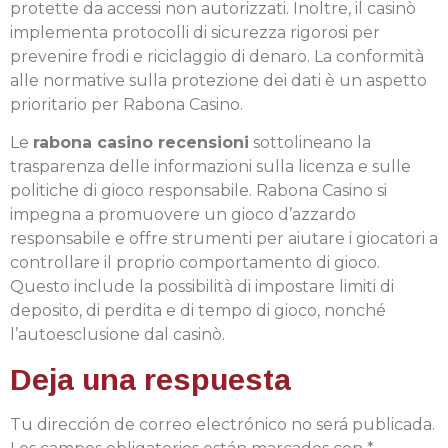
protette da accessi non autorizzati. Inoltre, il casinò
implementa protocolli di sicurezza rigorosi per
prevenire frodi e riciclaggio di denaro. La conformità
alle normative sulla protezione dei dati è un aspetto
prioritario per Rabona Casino.
Le
rabona casino recensioni
sottolineano la
trasparenza delle informazioni sulla licenza e sulle
politiche di gioco responsabile. Rabona Casino si
impegna a promuovere un gioco d’azzardo
responsabile e offre strumenti per aiutare i giocatori a
controllare il proprio comportamento di gioco.
Questo include la possibilità di impostare limiti di
deposito, di perdita e di tempo di gioco, nonché
l’autoesclusione dal casinò.
Deja una respuesta
Tu dirección de correo electrónico no será publicada.