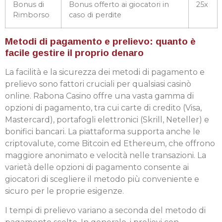
Bonus di
Bonus offerto ai giocatori in
25x
Rimborso
caso di perdite
Metodi di pagamento e prelievo: quanto è
facile gestire il proprio denaro
La facilità e la sicurezza dei metodi di pagamento e
prelievo sono fattori cruciali per qualsiasi casinò
online. Rabona Casino offre una vasta gamma di
opzioni di pagamento, tra cui carte di credito (Visa,
Mastercard), portafogli elettronici (Skrill, Neteller) e
bonifici bancari. La piattaforma supporta anche le
criptovalute, come Bitcoin ed Ethereum, che offrono
maggiore anonimato e velocità nelle transazioni. La
varietà delle opzioni di pagamento consente ai
giocatori di scegliere il metodo più conveniente e
sicuro per le proprie esigenze.
I tempi di prelievo variano a seconda del metodo di