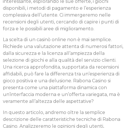
interessante, esplorando le sue offerte, i giochi
disponibili, i metodi di pagamento e l’esperienza
complessiva dell’utente. Ci immergeremo nelle
recensioni degli utenti, cercando di capire i punti di
forza e le possibili aree di miglioramento.
La scelta di un casinò online non è mai semplice.
Richiede una valutazione attenta di numerosi fattori,
dalla sicurezza e la licenza all’ampiezza della
selezione di giochi e alla qualità del servizio clienti.
Una ricerca approfondita, supportata da recensioni
affidabili, può fare la differenza tra un’esperienza di
gioco positiva e una delusione. Rabona Casino si
presenta come una piattaforma dinamica con
un’interfaccia moderna e un’offerta variegata, ma è
veramente all’altezza delle aspettative?
In questo articolo, andremo oltre la semplice
descrizione delle caratteristiche tecniche di Rabona
Casino. Analizzeremo le opinioni degli utenti,