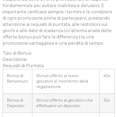
fondamentale per evitare malintesi e delusioni. È
importante verificare sempre i termini e le condizioni
di ogni promozione prima di parteciparvi, prestando
attenzione ai requisiti di puntata, alle restrizioni sui
giochi e alle date di scadenza.Un’attenta analisi delle
offerte bonus può fare la differenza tra una
promozione vantaggiosa e una perdita di tempo.
Tipo di Bonus
Descrizione
Requisiti di Puntata
Bonus di
Bonus offerto ai nuovi
40x
Benvenuto
giocatori al momento della
registrazione
Bonus di
Bonus offerto ai giocatori che
35x
Deposito
effettuano un deposito